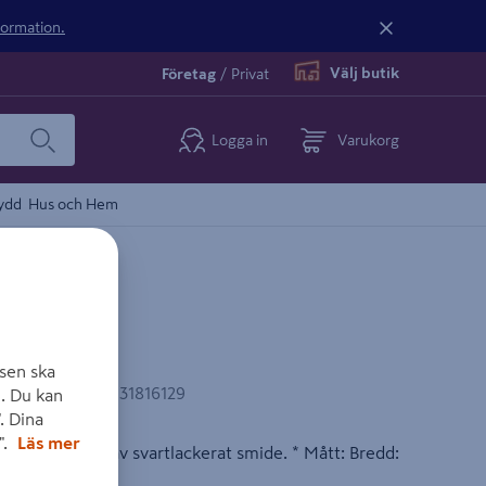
nformation.
Välj butik
Företag
/
Privat
Logga in
Varukorg
ydd
Hus och Hem
ARB1
sen ska
EAN-kod
:
7350031816129
. Du kan
. Dina
".
Läs mer
stensporduter av svartlackerat smide. * Mått: Bredd: