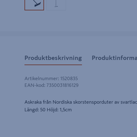
Produktbild 1
Produktbild 2
Produktbeskrivning
Produktinforma
Artikelnummer
:
1520835
EAN-kod
:
7350031816129
Askraka från Nordiska skorstensporduter av svartlac
Längd: 50 Höjd: 1,5cm