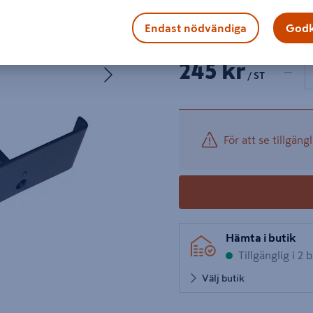
Visa mer produktinformati
Endast nödvändiga
Godk
1 produk
Antal
Nästa
245 kr
−
/ ST
För att se tillgängl
Hämta i butik
Tillgänglig i 2 
Välj butik