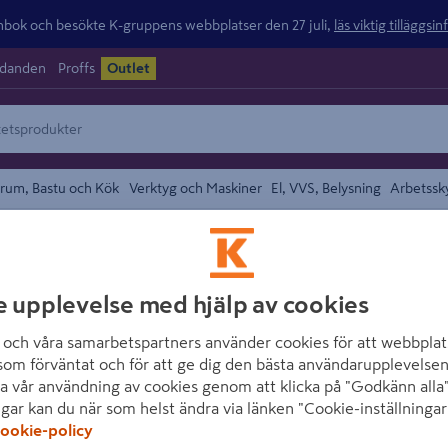
ok och besökte K-gruppens webbplatser den 27 juli,
läs viktig tilläggsi
udanden
Proffs
Outlet
rum, Bastu och Kök
Verktyg och Maskiner
El, VVS, Belysning
Arbetssk
området
NSP
e upplevelse med hjälp av cookies
ASKKRAKA NSP 
och våra samarbetspartners använder cookies för att webbplat
Artikelnummer
:
1520835
som förväntat och för att ge dig den bästa användarupplevelsen
a vår användning av cookies genom att klicka på "Godkänn alla"
ngar kan du när som helst ändra via länken "Cookie-inställningar
Askraka från Nordiska skor
ookie-policy
12,7 Längd: 50 Höjd: 1,5cm