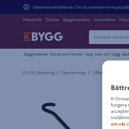
Säkerhetsmeddelande: Om du använder en kryptoplånb
Hitta butik
Tjänster
Bygginspiration
Varumärken
Erbj
Byggmaterial
Dörrar och Fönster
Färg, Golv och Vägg
Bad
/
/
El, VVS, Belysning
Uppvärmning
Tillbehör Eldstäder
Detaljerad beskrivning finns i produktbeskrivnings
Bättr
K-Group 
fungera 
accepter
inställni
om vår c