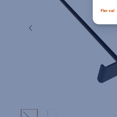
Fler val
Föregående