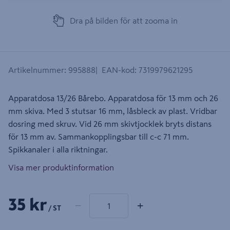
Dra på bilden för att zooma in
Artikelnummer
:
995888
EAN-kod
:
7319979621295
Apparatdosa 13/26 Bårebo. Apparatdosa för 13 mm och 26
mm skiva. Med 3 stutsar 16 mm, låsbleck av plast. Vridbar
dosring med skruv. Vid 26 mm skivtjocklek bryts distans
för 13 mm av. Sammankopplingsbar till c-c 71 mm.
Spikkanaler i alla riktningar.
Visa mer produktinformation
1 produkter
Antal
35 kr
−
+
/ ST