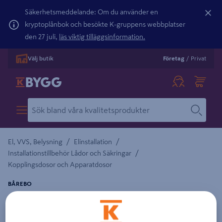
Säkerhetsmeddelande: Om du använder en
kryptoplånbok och besökte K-gruppens webbplatser
den 27 juli,
läs viktig tilläggsinformation.
Välj butik
Företag
/
Privat
/
/
El, VVS, Belysning
Elinstallation
/
Installationstillbehör Lådor och Säkringar
Kopplingsdosor och Apparatdosor
BÅREBO
APPARATDOSA BÅREBO 13/26MM
Detaljerad beskrivning finns i produktbeskrivningsområdet