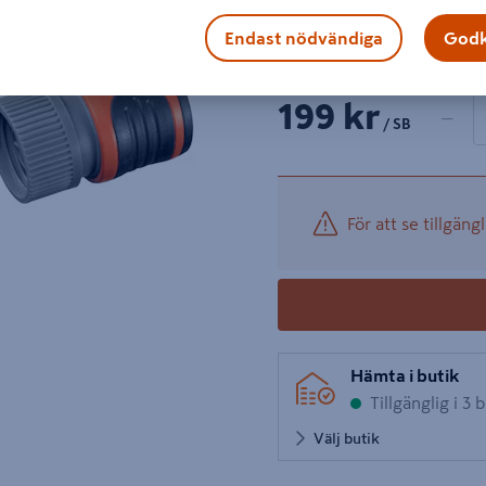
Komplett, för krananslutni
Visa mer produktinformati
Endast nödvändiga
Godk
1 produk
Antal
199 kr
−
/ SB
För att se tillgängl
Hämta i butik
Tillgänglig i 3 
Välj butik