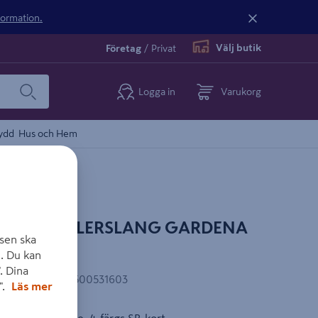
nformation.
Välj butik
Företag
/
Privat
Logga in
Varukorg
ydd
Hus och Hem
T SPRINKLERSLANG GARDENA
sen ska
. Du kan
. Dina
EAN-kod
:
4078500531603
".
Läs mer