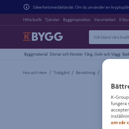
Säkerhetsmeddelande: Om du använder en kryptoplånb
Hitta butik
Tjänster
Bygginspiration
Varumärken
Erbj
Byggmaterial
Dörrar och Fönster
Färg, Golv och Vägg
Bad
/
/
/
Hus och Hem
Trädgård
Bevattning
Sprinkler och 
Detaljerad beskrivning finns i produktbeskrivnings
Bättr
K-Group 
fungera 
accepter
inställni
om vår c