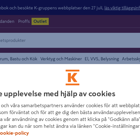
ok och besökte K-gruppens webbplatser den 27 juli,
läs viktig tilläggsi
udanden
Proffs
Outlet
rum, Bastu och Kök
Verktyg och Maskiner
El, VVS, Belysning
Arbetssk
Munstycken
området
GARDENA
e upplevelse med hjälp av cookies
ANSLUTNINGSSE
och våra samarbetspartners använder cookies för att webbplat
05316-20
som förväntat och för att ge dig den bästa användarupplevelsen
a vår användning av cookies genom att klicka på "Godkänn alla"
Artikelnummer
:
1622699
ngar kan du när som helst ändra via länken "Cookie-inställningar
ookie-policy