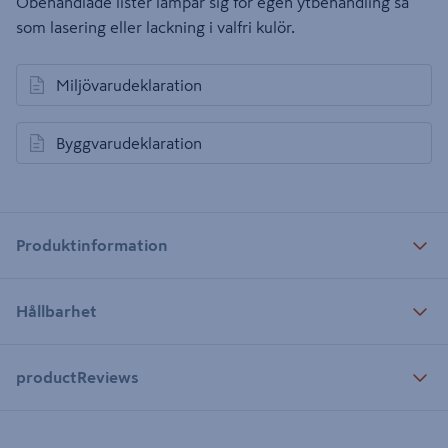
Obehandlade lister lämpar sig för egen ytbehandling så
som lasering eller lackning i valfri kulör.
Miljövarudeklaration
öppnas i en ny flik
Byggvarudeklaration
öppnas i en ny flik
Produktinformation
Hållbarhet
productReviews