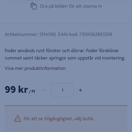
Dra på bilden för att zooma in
Artikelnummer
:
1314136
EAN-kod
:
7350062893359
Foder används runt fönster och dörrar. Foder förskönar
rummet samt täcker springor som uppstår vid montering.
Visa mer produktinformation
1 produkter
Antal
99 kr
−
+
/ M
För att se tillgänglighet, välj butik.