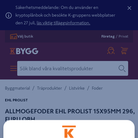
Säkerhetsmeddelande: Om du använder en
kryptoplånbok och besökte K-gruppens webbplatser
den 27 juli,
läs viktig tilläggsinformation.
Välj butik
Företag
/
Privat
/
/
/
Byggmaterial
Träprodukter
Listvirke
Foder
EHL PROLIST
ALLMOGEFODER EHL PROLIST 15X95MM 296,
FURU OBH
Detaljerad beskrivning finns i produktbeskrivningsområdet