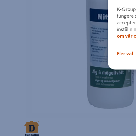
K-Group 
fungera 
accepter
inställni
om vår c
Fler val