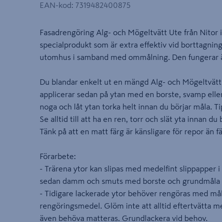
EAN-kod
:
7319482400875
Fasadrengöring Alg- och Mögeltvätt Ute från Nitor i 1
specialprodukt som är extra effektiv vid borttagnin
utomhus i samband med ommålning. Den fungerar ä
Du blandar enkelt ut en mängd Alg- och Mögeltvätt 
applicerar sedan på ytan med en borste, svamp eller
noga och låt ytan torka helt innan du börjar måla. Ti
Se alltid till att ha en ren, torr och slät yta innan du
Tänk på att en matt färg är känsligare för repor än 
Förarbete:
- Trärena ytor kan slipas med medelfint slippapper i 
sedan damm och smuts med borste och grundmåla 
- Tidigare lackerade ytor behöver rengöras med målar
rengöringsmedel. Glöm inte att alltid eftertvätta m
även behöva matteras. Grundlackera vid behov.