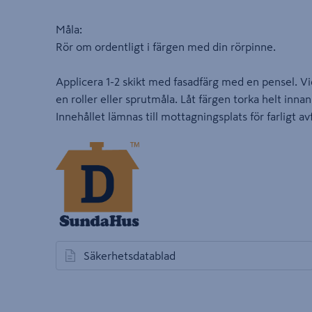
Måla:
Rör om ordentligt i färgen med din rörpinne.
Applicera 1-2 skikt med fasadfärg med en pensel. V
en roller eller sprutmåla. Låt färgen torka helt inna
Innehållet lämnas till mottagningsplats för farligt avf
Säkerhetsdatablad
öppnas i en ny flik