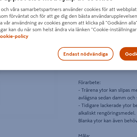
husväggar utomhus i samb
och våra samarbetspartners använder cookies för att webbplat
som desinfektion.
som förväntat och för att ge dig den bästa användarupplevelsen
a vår användning av cookies genom att klicka på "Godkänn alla"
Du blandar enkelt ut en mä
ngar kan du när som helst ändra via länken "Cookie-inställningar
ookie-policy
och applicerar sedan på yt
av medlet noga och låt ytan
Se alltid till att ha en ren,
Endast nödvändiga
Godk
Tänk på att en matt färg är
glansgrad.
Förarbete:
- Trärena ytor kan slipas me
avlägsna sedan damm och 
- Tidigare lackerade ytor 
alkaliskt rengöringsmedel. 
Blanka ytor kan även behö
Måla: