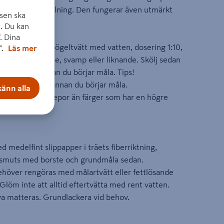
and med ommålning. Den fungerar även utmärkt
sen ska
. Du kan
. Dina
ngd Alg- och Mögeltvätt med vatten, dosering 1:10,
".
Läs mer
an med en borste, svamp eller liknande. Skölj sedan
 torka helt innan du börjar måla. Tips!
 torr och slät yta innan du börjar måla.
änn alla
 känsligare för repor än färger som har en högre
d medelfint slippapper i träets fiberriktning,
smuts med borste och grundmåla sedan.
behöver rengöras med målartvätt eller fettlösande
Glöm inte att alltid eftertvätta med rent vatten.
va matteras. Grundlackera vid behov.