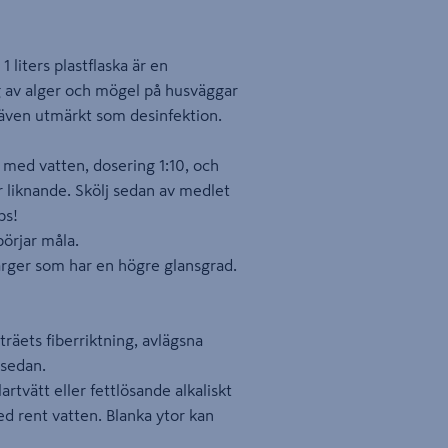
 liters plastflaska är en
g av alger och mögel på husväggar
ven utmärkt som desinfektion.
med vatten, dosering 1:10, och
 liknande. Skölj sedan av medlet
ps!
 börjar måla.
färger som har en högre glansgrad.
träets fiberriktning, avlägsna
sedan.
tvätt eller fettlösande alkaliskt
ed rent vatten. Blanka ytor kan