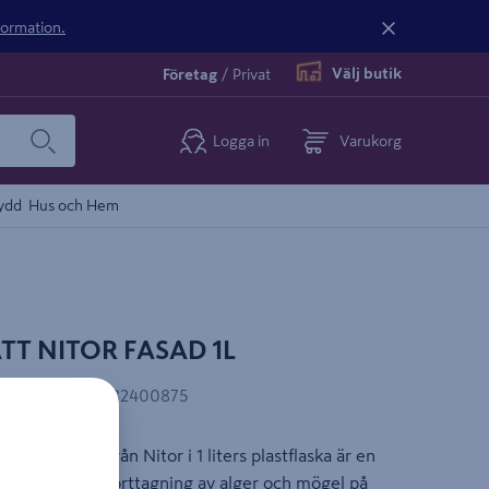
nformation.
Välj butik
Företag
/
Privat
Logga in
Varukorg
ydd
Hus och Hem
T NITOR FASAD 1L
AN-kod
:
7319482400875
eltvätt Ute från Nitor i 1 liters plastflaska är en
a effektiv vid borttagning av alger och mögel på