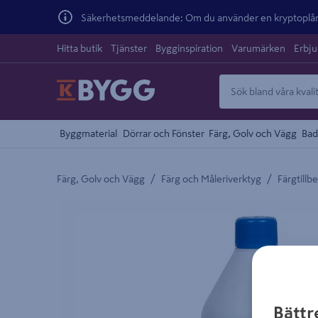
Säkerhetsmeddelande: Om du använder en kryptoplånb
Hitta butik
Tjänster
Bygginspiration
Varumärken
Erbj
Byggmaterial
Dörrar och Fönster
Färg, Golv och Vägg
Bad
/
/
Färg, Golv och Vägg
Färg och Måleriverktyg
Färgtillb
Detaljerad beskrivning finns i produktbeskrivnings
Bättr