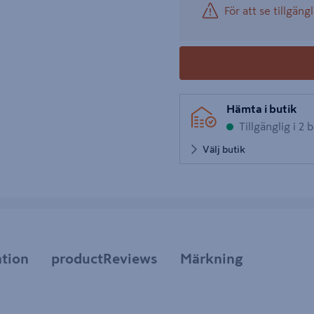
För att se tillgängl
Hämta i butik
Tillgänglig i 2 
Välj butik
tion
productReviews
Märkning