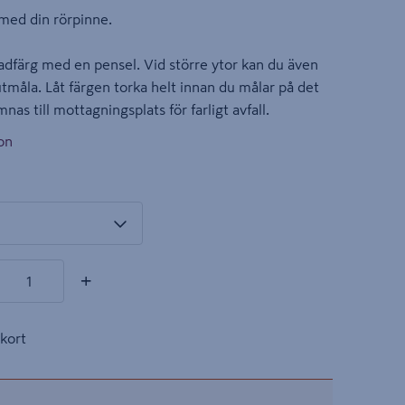
 med din rörpinne.
sadfärg med en pensel. Vid större ytor kan du även
utmåla. Låt färgen torka helt innan du målar på det
mnas till mottagningsplats för farligt avfall.
on
kter
+
kort