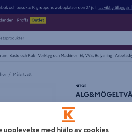
ok och besökte K-gruppens webbplatser den 27 juli,
läs viktig tilläggsi
udanden
Proffs
Outlet
rum, Bastu och Kök
Verktyg och Maskiner
El, VVS, Belysning
Arbetssk
/
ehör
Målartvätt
området
NITOR
ALG&MÖGELTVÄT
Artikelnummer
:
266794
E
Fasadrengöring Alg- och Mög
e upplevelse med hjälp av cookies
specialprodukt som är extr