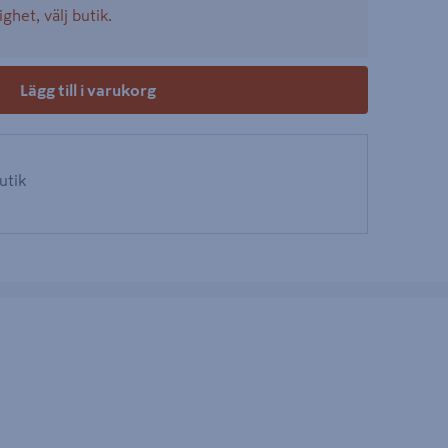
ighet, välj butik.
Lägg till i varukorg
butik