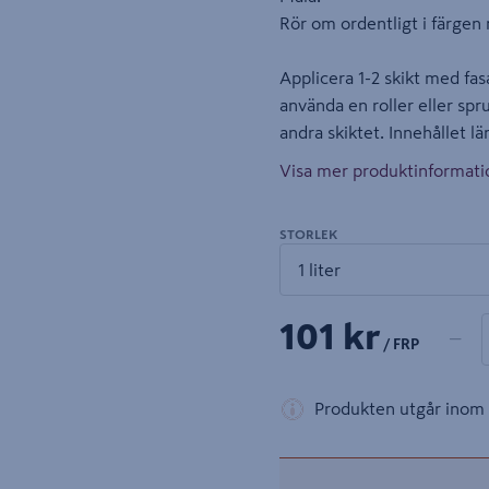
Rör om ordentligt i färgen
Applicera 1-2 skikt med fa
använda en roller eller spr
andra skiktet. Innehållet lä
Visa mer produktinformati
STORLEK
1 produ
Antal
101 kr
−
/ FRP
Produkten utgår inom 