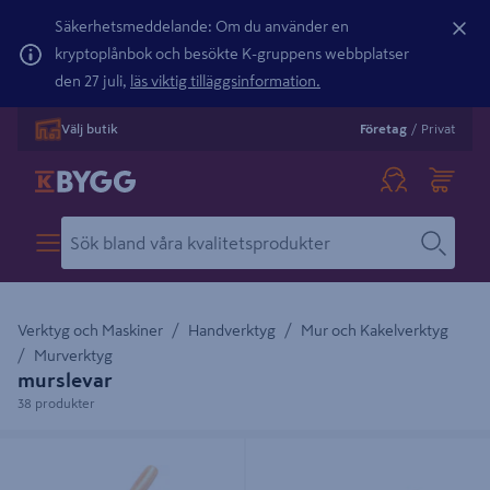
Säkerhetsmeddelande: Om du använder en
kryptoplånbok och besökte K-gruppens webbplatser
den 27 juli,
läs viktig tilläggsinformation.
Välj butik
Företag
/
Privat
Verktyg och Maskiner
Handverktyg
Mur och Kakelverktyg
Murverktyg
murslevar
38 produkter
MURSLEV 220MM
FOGSLEV SLÄT KONISK SLIP 10MM