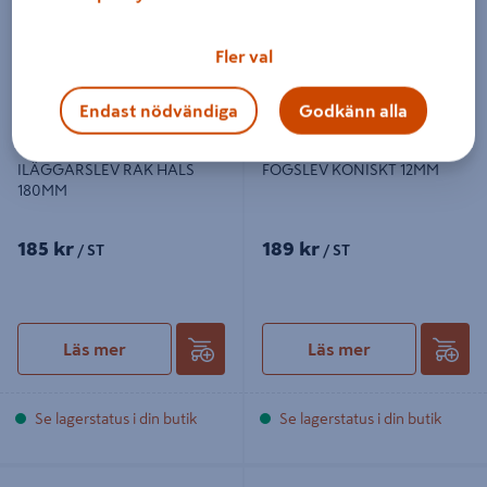
Fler val
Endast nödvändiga
Godkänn alla
ILÄGGARSLEV RAK HALS
FOGSLEV KONISKT 12MM
180MM
185 kr
189 kr
/ ST
/ ST
Läs mer
Läs mer
Se lagerstatus i din butik
Se lagerstatus i din butik
MURSLEV JONTA 160X220 MM
ILÄGGARSLEV TEBO VIKING