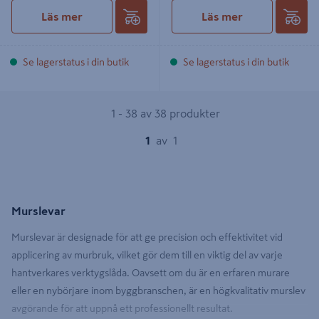
Läs mer
Läs mer
Se lagerstatus i din butik
Se lagerstatus i din butik
1 - 38 av 38 produkter
1
av
1
Murslevar
Murslevar är designade för att ge precision och effektivitet vid
applicering av murbruk, vilket gör dem till en viktig del av varje
hantverkares verktygslåda. Oavsett om du är en erfaren murare
eller en nybörjare inom byggbranschen, är en högkvalitativ murslev
avgörande för att uppnå ett professionellt resultat.