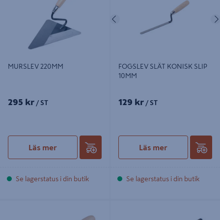
Föregående
MURSLEV 220MM
FOGSLEV SLÄT KONISK SLIP
10MM
295 kr
129 kr
/ ST
/ ST
Läs mer
Läs mer
Se lagerstatus i din butik
Se lagerstatus i din butik
FOGSLEV TEBO VIKING KONISKT
MURSLEV TEBO LONDON 254MM
14MM