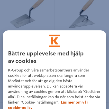
ILÄGGARSLEV 160MM
MURSLEV 180MM
Bättre upplevelse med hjälp
159 kr
255 kr
/ ST
/ ST
av cookies
K-Group och våra samarbetspartners använder
cookies för att webbplatsen ska fungera som
Läs mer
Läs mer
förväntat och för att ge dig den bästa
användarupplevelsen. Du kan acceptera vår
användning av cookies genom att klicka på "Godkänn
Se lagerstatus i din butik
Se lagerstatus i din butik
alla". Dina inställningar kan du när som helst ändra via
länken "Cookie-inställningar".
Läs mer om vår
ILÄGGARSLEV RAK HALS 180MM
FOGSLEV KONISKT 12MM
cookie-policy