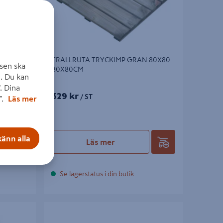
NA GRÅ
TRALLRUTA TRYCKIMP GRAN 80X80
sen ska
80X80CM
. Du kan
. Dina
329 kr
/ ST
".
Läs mer
änn alla
Läs mer
Se lagerstatus i din butik
LNING
TORKVINDA LIFT O MATIC 50M