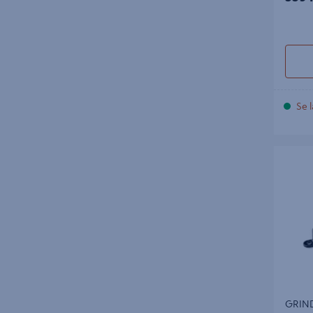
Se l
GRINDLÅ
GRIND