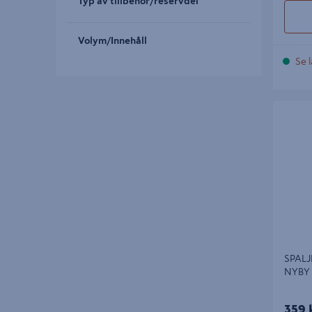
Typ av tillbehör/reservdel
Volym/Innehåll
Se l
SPALJE 
SPALJ
NYBY
359 