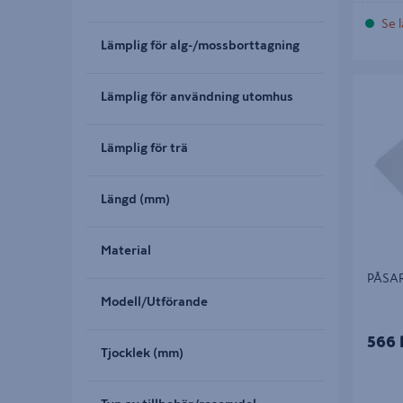
Se l
Lämplig för alg-/mossborttagning
PÅSAR S
Lämplig för användning utomhus
Lämplig för trä
Längd (mm)
Material
PÅSAR
Modell/Utförande
566 
Tjocklek (mm)