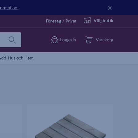
nformation.
Välj butik
Företag
/
Privat
Logga in
Varukorg
ydd
Hus och Hem
 GRÅ
TRALLRUTA TRYCKIMP GRAN 80X80
80X80CM