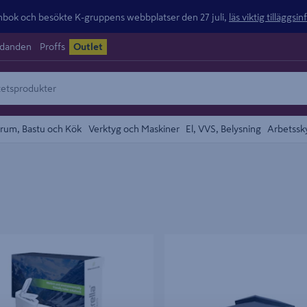
ok och besökte K-gruppens webbplatser den 27 juli,
läs viktig tilläggsi
udanden
Proffs
Outlet
rum, Bastu och Kök
Verktyg och Maskiner
El, VVS, Belysning
Arbetssk
INDERELLA FRITIDSTOA
TAK TILL 3X4M CELLO VERONA
NNING 500ST/FRP1383560