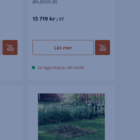
Ø4,60X0,90
13 719 kr
/ ST
Läs mer
Se lagerstatus i din butik
DENA
KOMPOSTGALLER GRÖN JOWEMA