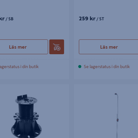
kr
259 kr
/ SB
/ ST
Läs mer
Läs mer
agerstatus i din butik
Se lagerstatus i din butik
FOT PROF JUSTERBAR 115-220MM
TRÄDGÅRDSDUSCH SOLO GAR