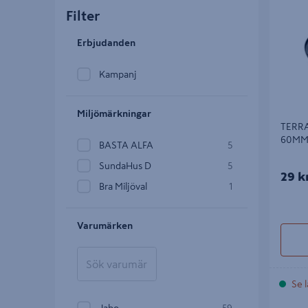
Filter
Erbjudanden
Kampanj
Miljömärkningar
TERRA
60M
BASTA ALFA
5
SundaHus D
5
29 k
Bra Miljöval
1
Varumärken
Se l