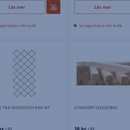
Läs mer
Läs mer
agerstatus i din butik
Se lagerstatus i din butik
TRÄ 100X200CM RAK VIT NYBY
STAKKÄPP 22X22X1800
E TRÄ 100X200CM RAK VIT
STAKKÄPP 22X22X1800
kr
18 kr
/ ST
/ ST