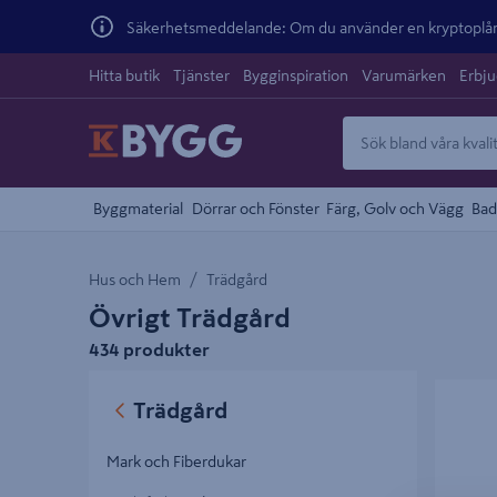
Säkerhetsmeddelande: Om du använder en kryptoplånb
Hitta butik
Tjänster
Bygginspiration
Varumärken
Erbj
Byggmaterial
Dörrar och Fönster
Färg, Golv och Vägg
Bad
Hus och Hem
Trädgård
Övrigt Trädgård
434 produkter
PÅSAR C
Trädgård
FÖRBRÄ
Mark och Fiberdukar