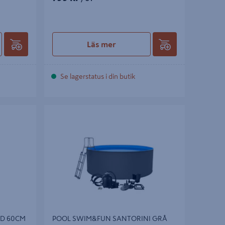
Läs mer
Se lagerstatus i din butik
 60CM
POOL SWIM&FUN SANTORINI GRÅ
Ø4,60X0,90
D 60CM
POOL SWIM&FUN SANTORINI GRÅ