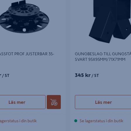
SSFOT PROF JUSTERBAR 35-
GUNGBESLAG TILL GUNGST
M
SVART 95X95MM/71X71MM
r
345 kr
/ ST
/ ST
Läs mer
Läs mer
agerstatus i din butik
Se lagerstatus i din butik