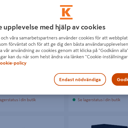
e upplevelse med hjälp av cookies
 CINDERELLA FRITIDSTOA
TAK TILL 3X4M CELLO VERO
och våra samarbetspartners använder cookies för att webbplat
RÄNNING 500ST/FRP1383560
som förväntat och för att ge dig den bästa användarupplevelsen
a vår användning av cookies genom att klicka på "Godkänn alla"
kr
1 595 kr
/ FRP
/ ST
ngar kan du när som helst ändra via länken "Cookie-inställningar
ookie-policy
Endast nödvändiga
Godk
Läs mer
Läs mer
agerstatus i din butik
Se lagerstatus i din butik
SFOT PROF JUSTERBAR 35-60MM
GUNGBESLAG TILL GUNGSTÄL
SVART 95X95MM/71X71MM