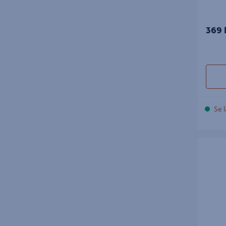
369 
Se l
TERRASS