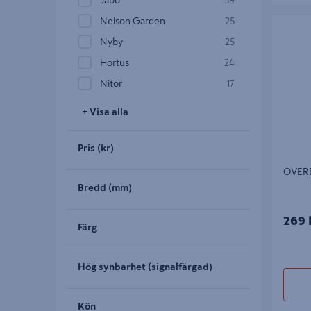
Jabo
59
Nelson Garden
25
ÖVERDR
Nyby
25
Hortus
24
Nitor
17
+ Visa alla
Pris (kr)
ÖVER
Bredd (mm)
269 
Färg
Hög synbarhet (signalfärgad)
Kön