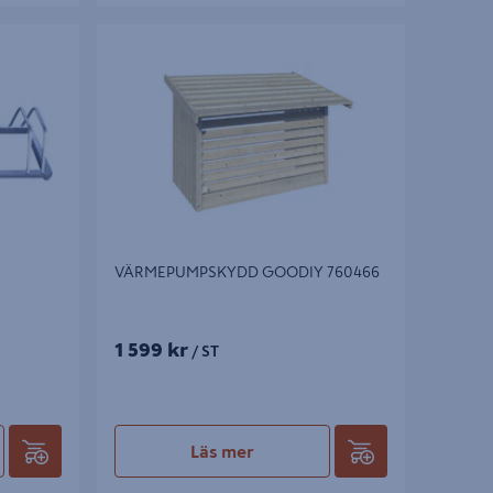
VÄRMEPUMPSKYDD GOODIY 760466
VÄRMEPUMPSKYDD GOODIY 760466
1 599 kr
/ ST
Läs mer