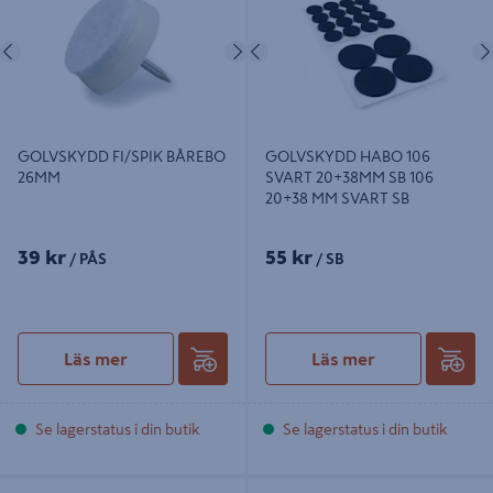
SB
Föregående
Nästa
Föregående
GOLVSKYDD FI/SPIK BÅREBO
GOLVSKYDD HABO 106
26MM
SVART 20+38MM SB 106
20+38 MM SVART SB
39 kr
55 kr
/ PÅS
/ SB
Läs mer
Läs mer
Se lagerstatus i din butik
Se lagerstatus i din butik
MÖBELTASS TARKETT 37MM M
FILTTASS BÅREBO SJH 38MM 4 SB