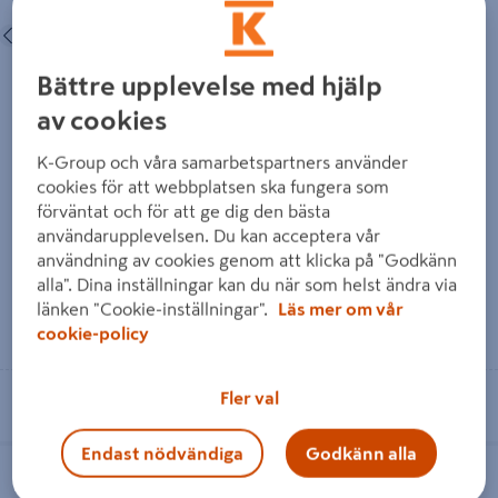
Föregående
Nästa
Bättre upplevelse med hjälp
av cookies
FILTTASS BÅREBO BRUN
GOLVSKYDD FI/SPIK BÅREBO
K-Group och våra samarbetspartners använder
SJÄLVHÄ 28MM 12ST SB
37MM
cookies för att webbplatsen ska fungera som
förväntat och för att ge dig den bästa
29 kr
39 kr
/ SB
/ PÅS
användarupplevelsen. Du kan acceptera vår
användning av cookies genom att klicka på "Godkänn
alla". Dina inställningar kan du när som helst ändra via
länken "Cookie-inställningar".
Läs mer om vår
Läs mer
Läs mer
cookie-policy
Se lagerstatus i din butik
Se lagerstatus i din butik
Fler val
Endast nödvändiga
Godkänn alla
FILTTASS SJÄLVHÄ BÅREBO 28MM
GOLVSKYDD RUND M SPIK 22MM
12P 108 PLAST