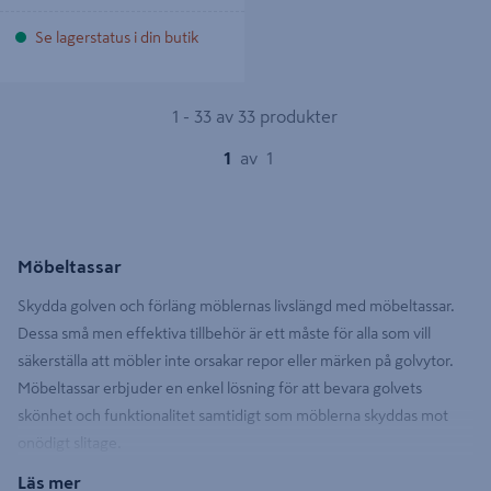
Se lagerstatus i din butik
1 - 33 av 33 produkter
1
av
1
Möbeltassar
Skydda golven och förläng möblernas livslängd med möbeltassar.
Dessa små men effektiva tillbehör är ett måste för alla som vill
säkerställa att möbler inte orsakar repor eller märken på golvytor.
Möbeltassar erbjuder en enkel lösning för att bevara golvets
skönhet och funktionalitet samtidigt som möblerna skyddas mot
onödigt slitage.
Läs mer