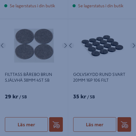
Se lagerstatus i din butik
Se lagerstatus i din butik
FILTTASS BÅREBO BRUN SJÄLVHÄ
GOLVSKYDD RUND SVART 20MM
38MM 4ST SB
16P 106 FILT
Föregående
Nästa
Föregående
FILTTASS BÅREBO BRUN
GOLVSKYDD RUND SVART
SJÄLVHÄ 38MM 4ST SB
20MM 16P 106 FILT
29 kr
35 kr
/ SB
/ SB
Läs mer
Läs mer