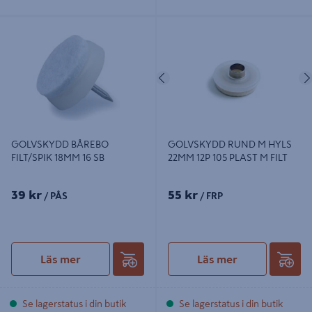
GOLVSKYDD BÅREBO FILT/SPIK
GOLVSKYDD RUND M HYLS 22MM
18MM 16 SB
12P 105 PLAST M FILT
Föregående
GOLVSKYDD BÅREBO
GOLVSKYDD RUND M HYLS
FILT/SPIK 18MM 16 SB
22MM 12P 105 PLAST M FILT
39 kr
55 kr
/ PÅS
/ FRP
Läs mer
Läs mer
Se lagerstatus i din butik
Se lagerstatus i din butik