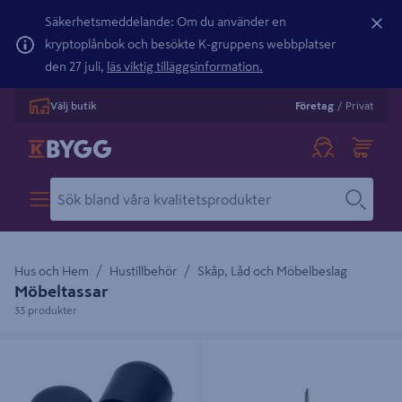
Säkerhetsmeddelande: Om du använder en
kryptoplånbok och besökte K-gruppens webbplatser
den 27 juli,
läs viktig tilläggsinformation.
Välj butik
Företag
/
Privat
Hus och Hem
Hustillbehör
Skåp, Låd och Möbelbeslag
Möbeltassar
33 produkter
PLASTFOT PROF 25 FÖR
GOLVSKYDD RUND M SPIK 18MM
MÖBELBEN 4ST
16P 108 PLAST