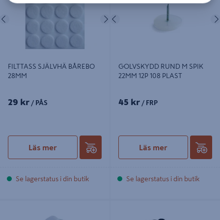
Föregående
Nästa
Föregående
FILTTASS SJÄLVHÄ BÅREBO
GOLVSKYDD RUND M SPIK
28MM
22MM 12P 108 PLAST
29 kr
45 kr
/ PÅS
/ FRP
Läs mer
Läs mer
Se lagerstatus i din butik
Se lagerstatus i din butik
GOLVSKYDD FI/SPIK BÅREBO
GOLVSKYDD HABO 106 SVART
26MM
20+38MM SB 106 20+38 MM SVART