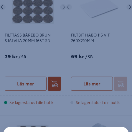
Föregående
Nästa
Föregående
FILTTASS BÅREBO BRUN
FILTBIT HABO 116 VIT
SJÄLVHÄ 20MM 16ST SB
260X210MM
29 kr
69 kr
/ SB
/ SB
Läs mer
Läs mer
Se lagerstatus i din butik
Se lagerstatus i din butik
FILTTASS BÅREBO BRUN SJÄLVHÄ
GOLVSKYDD FI/SPIK BÅREBO
28MM 12ST SB
37MM