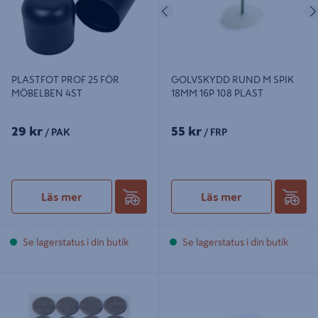
Föregående
PLASTFOT PROF 25 FÖR
GOLVSKYDD RUND M SPIK
MÖBELBEN 4ST
18MM 16P 108 PLAST
29 kr
55 kr
/ PAK
/ FRP
Läs mer
Läs mer
Se lagerstatus i din butik
Se lagerstatus i din butik
FILTTASS BÅREBO BRUN SJÄLVHÄ
FILTBIT HABO 116 VIT 260X210MM
20MM 16ST SB