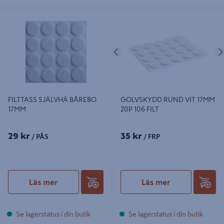
FILTTASS SJÄLVHÄ BÅREBO 17MM
GOLVSKYDD RUND VIT 17MM 20P
106 FILT
Föregående
FILTTASS SJÄLVHÄ BÅREBO
GOLVSKYDD RUND VIT 17MM
17MM
20P 106 FILT
29 kr
35 kr
/ PÅS
/ FRP
Läs mer
Läs mer
Se lagerstatus i din butik
Se lagerstatus i din butik