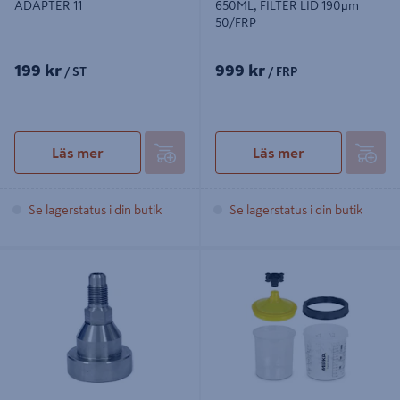
ADAPTER 11
650ML, FILTER LID 190µm
50/FRP
199 kr
999 kr
/ ST
/ FRP
Läs mer
Läs mer
Se lagerstatus i din butik
Se lagerstatus i din butik
PCS MIRKA SPRAY GUN ADAPTER
PAINT MIRKA CUP SYSTEM 850ML,
15
FILTER LID 190µm 50/FRP