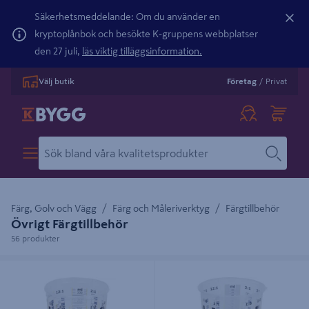
Säkerhetsmeddelande: Om du använder en
kryptoplånbok och besökte K-gruppens webbplatser
den 27 juli,
läs viktig tilläggsinformation.
Välj butik
Företag
/
Privat
Färg, Golv och Vägg
Färg och Måleriverktyg
Färgtillbehör
Övrigt Färgtillbehör
56 produkter
MIXING MIRKA CUP 300ML /ST,
MIXING MIRKA CUP 1800ML /ST,
200/FRP
200/FRP