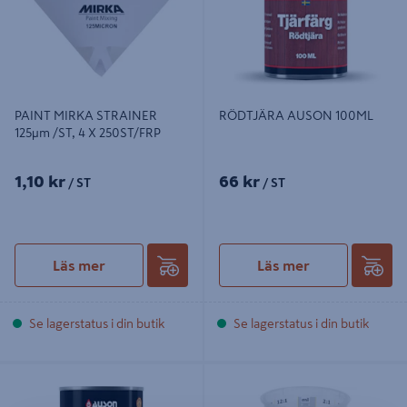
PAINT MIRKA STRAINER
RÖDTJÄRA AUSON 100ML
125µm /ST, 4 X 250ST/FRP
1,10 kr
66 kr
/ ST
/ ST
Läs mer
Läs mer
Se lagerstatus i din butik
Se lagerstatus i din butik
SVARTBRUNTJÄRA AUSON 100ML
MIXING MIRKA CUP 1000ML /ST,
200/FRP