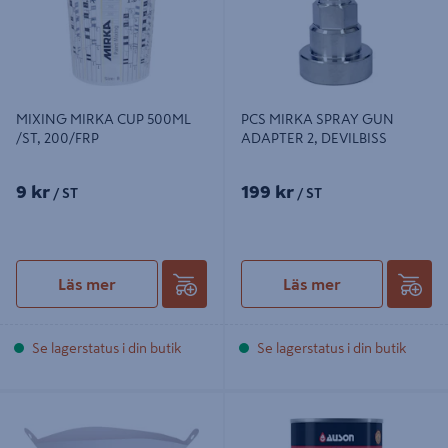
MIXING MIRKA CUP 500ML
PCS MIRKA SPRAY GUN
/ST, 200/FRP
ADAPTER 2, DEVILBISS
9 kr
199 kr
/ ST
/ ST
Läs mer
Läs mer
Se lagerstatus i din butik
Se lagerstatus i din butik
PAINT MIRKA STRAINER 125µm
RÖDTJÄRA AUSON 100ML
/ST, 4 X 250ST/FRP