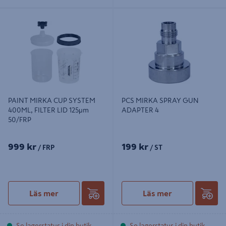
PAINT MIRKA CUP SYSTEM
PCS MIRKA SPRAY GUN ADAPTER
400ML, FILTER LID 125µm 50/FRP
4
PAINT MIRKA CUP SYSTEM
PCS MIRKA SPRAY GUN
400ML, FILTER LID 125µm
ADAPTER 4
50/FRP
999 kr
199 kr
/ FRP
/ ST
Läs mer
Läs mer
Se lagerstatus i din butik
Se lagerstatus i din butik