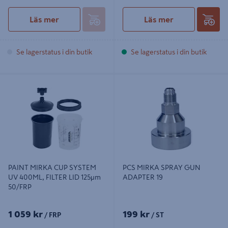
Läs mer
Läs mer
Se lagerstatus i din butik
Se lagerstatus i din butik
PAINT MIRKA CUP SYSTEM UV
PCS MIRKA SPRAY GUN ADAPTER
400ML, FILTER LID 125µm 50/FRP
19
PAINT MIRKA CUP SYSTEM
PCS MIRKA SPRAY GUN
UV 400ML, FILTER LID 125µm
ADAPTER 19
50/FRP
1 059 kr
199 kr
/ FRP
/ ST