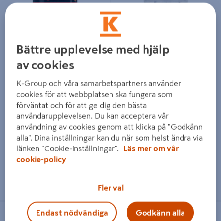
Bättre upplevelse med hjälp
av cookies
SVARTBRUNTJÄRA AUSON
MIXING MIRKA CUP 1000ML
100ML
/ST, 200/FRP
K-Group och våra samarbetspartners använder
cookies för att webbplatsen ska fungera som
66 kr
9 kr
/ ST
/ ST
förväntat och för att ge dig den bästa
användarupplevelsen. Du kan acceptera vår
användning av cookies genom att klicka på "Godkänn
alla". Dina inställningar kan du när som helst ändra via
Läs mer
Läs mer
länken "Cookie-inställningar".
Läs mer om vår
cookie-policy
Se lagerstatus i din butik
Se lagerstatus i din butik
Fler val
LOCK MIRKA TILL PCS 650 &
PCS MIRKA SPRAY GUN ADAPTER
Endast nödvändiga
Godkänn alla
850ML 125µ 50ST
12