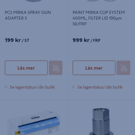
PCS MIRKA SPRAY GUN
PAINT MIRKA CUP SYSTEM
ADAPTER 5
400ML, FILTER LID 190µm
50/FRP
199 kr
999 kr
/ ST
/ FRP
Läs mer
Läs mer
Se lagerstatus i din butik
Se lagerstatus i din butik
MASKING MIRKA FILM PREMIUM
PCS MIRKA SPRAY GUN ADAPTER
4X150M
17