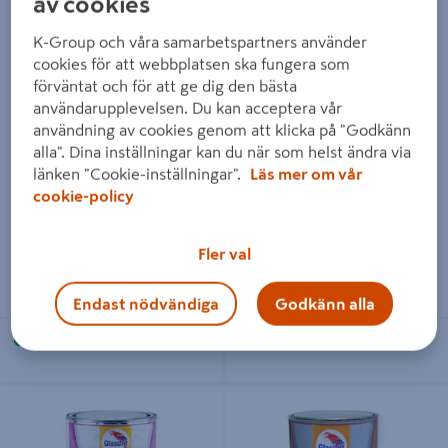
av cookies
K-Group och våra samarbetspartners använder
cookies för att webbplatsen ska fungera som
förväntat och för att ge dig den bästa
användarupplevelsen. Du kan acceptera vår
GLASURIT 90-1250 1L
GLASURIT 22-1235 VOC 1L
användning av cookies genom att klicka på "Godkänn
DJUPSVART
JETSVART
alla". Dina inställningar kan du när som helst ändra via
länken "Cookie-inställningar".
Läs mer om vår
5 454 kr
2 273 kr
/ ST
/ ST
cookie-policy
Fler val
Läs mer
Läs mer
Endast nödvändiga
Godkänn alla
Se lagerstatus i din butik
Se lagerstatus i din butik
GLASURIT 22-1250/M 1L
GLASURIT 68 RAL 9006 3,5L
RALLYSVART MATT
ALUMINIUM