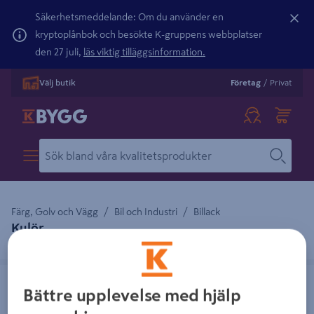
Säkerhetsmeddelande: Om du använder en
kryptoplånbok och besökte K-gruppens webbplatser
den 27 juli,
läs viktig tilläggsinformation.
Välj butik
Företag
/
Privat
Färg, Golv och Vägg
Bil och Industri
Billack
Kulör
5 produkter
GLASURIT 90-1250 1L DJUPSVART
GLASURIT 22-1235 VOC 1L
JETSVART
Bättre upplevelse med hjälp