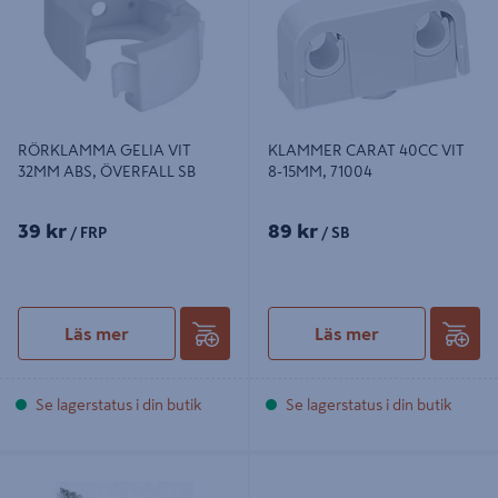
RÖRKLAMMA GELIA VIT
KLAMMER CARAT 40CC VIT
32MM ABS, ÖVERFALL SB
8-15MM, 71004
39 kr
89 kr
/ FRP
/ SB
Läs mer
Läs mer
Se lagerstatus i din butik
Se lagerstatus i din butik
SKRUV CARAT VVS 5.5X40MM
PLASTKLÄMMA 2-RÖR ÖPPET
10ST B, VVS SKRUV 5.5X40
PROF 18VIT 5ST