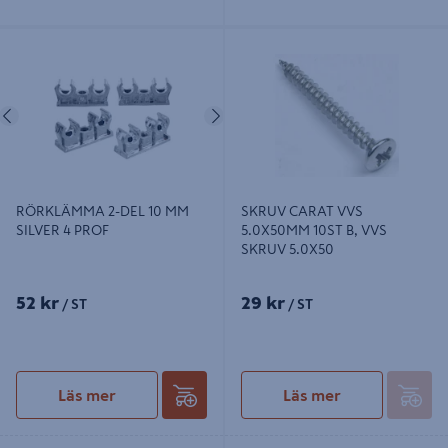
RÖRKLÄMMA 2-DEL 10 MM SILVER
SKRUV CARAT VVS 5.0X50MM
4 PROF
10ST B, VVS SKRUV 5.0X50
Föregående
Nästa
RÖRKLÄMMA 2-DEL 10 MM
SKRUV CARAT VVS
SILVER 4 PROF
5.0X50MM 10ST B, VVS
SKRUV 5.0X50
52 kr
29 kr
/ ST
/ ST
Läs mer
Läs mer