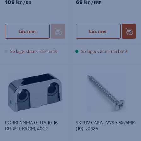
109 kr
69 kr
/ SB
/ FRP
Läs mer
Läs mer
Se lagerstatus i din butik
Se lagerstatus i din butik
RÖRKLÄMMA GELIA 10-16 DUBBEL
SKRUV CARAT VVS 5.5X75MM (10),
KROM, 40CC
70985
RÖRKLÄMMA GELIA 10-16
SKRUV CARAT VVS 5.5X75MM
DUBBEL KROM, 40CC
(10), 70985