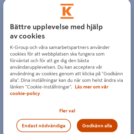
KLAMMER CARAT ENKEL FKR 8-
RÖRKLÄMMA GELIA 10-16 ENKEL
15MM, RÖRKLAMMER ENK FKR 8-
KROM, KROM 14125 MINI
15
Bättre upplevelse med hjälp
av cookies
K-Group och våra samarbetspartners använder
KLAMMER CARAT ENKEL FKR
RÖRKLÄMMA GELIA 10-16
cookies för att webbplatsen ska fungera som
8-15MM, RÖRKLAMMER ENK
ENKEL KROM, KROM 14125
förväntat och för att ge dig den bästa
FKR 8-15
MINI
användarupplevelsen. Du kan acceptera vår
användning av cookies genom att klicka på "Godkänn
alla". Dina inställningar kan du när som helst ändra via
169 kr
109 kr
/ ST
/ SB
länken "Cookie-inställningar".
Läs mer om vår
cookie-policy
Läs mer
Läs mer
Fler val
Endast nödvändiga
Godkänn alla
Se lagerstatus i din butik
Se lagerstatus i din butik