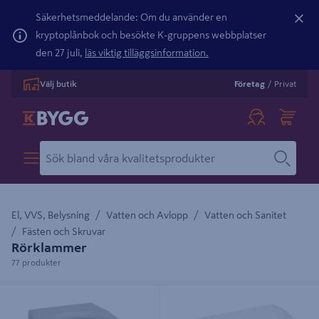
Säkerhetsmeddelande: Om du använder en
kryptoplånbok och besökte K-gruppens webbplatser
den 27 juli,
läs viktig tilläggsinformation.
Välj butik
Företag
/
Privat
El, VVS, Belysning
Vatten och Avlopp
Vatten och Sanitet
Fästen och Skruvar
Rörklammer
77 produkter
RÖRKLAMMA GELIA VIT 32MM
KLAMMER CARAT 40CC VIT 8-
ABS, ÖVERFALL SB
15MM, 71004