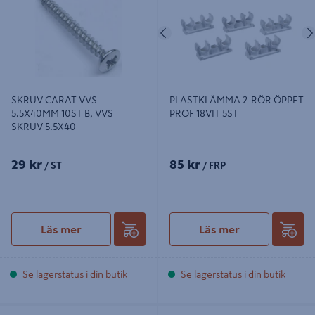
Föregående
SKRUV CARAT VVS
PLASTKLÄMMA 2-RÖR ÖPPET
5.5X40MM 10ST B, VVS
PROF 18VIT 5ST
SKRUV 5.5X40
29 kr
85 kr
/ ST
/ FRP
Läs mer
Läs mer
Se lagerstatus i din butik
Se lagerstatus i din butik
RÖRKLÄMMA 2-DEL 15 MM SILVER
STUPRÖRSKL L-MODELL 110MM