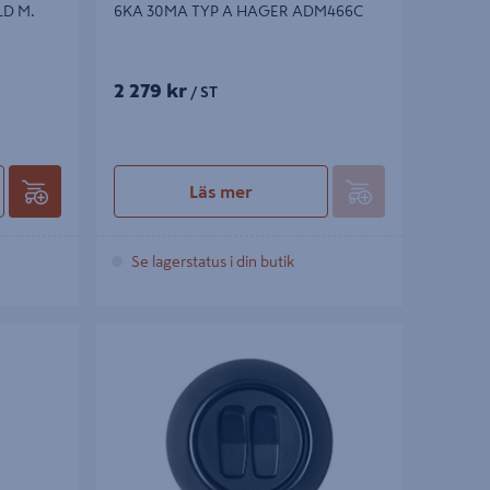
LD M.
6KA 30MA TYP A HAGER ADM466C
2 279 kr
/ ST
Läs mer
Se lagerstatus i din butik
UPL KRON
STRÖMBRYTARE SCHNEIDERELECTRIC
RENOVA KRON SVART