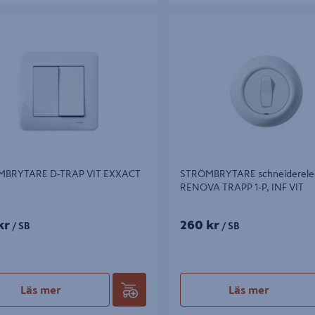
YTARE D-TRAP VIT EXXACT INF
STRÖMBRYTARE schneiderelect
TRAPP 1-P, INF VIT
BRYTARE D-TRAP VIT EXXACT
STRÖMBRYTARE schneiderelec
RENOVA TRAPP 1-P, INF VIT
kr
260 kr
/ SB
/ SB
Läs mer
Läs mer