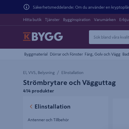
Säkerhetsmeddelande: Om du använder en kryptoplånb
Hitta butik
Tjänster
Bygginspiration
Varumärken
Erbj
Byggmaterial
Dörrar och Fönster
Färg, Golv och Vägg
Bad
El, VVS, Belysning
Elinstallation
Strömbrytare och Vägguttag
414 produkter
VÄGGUTT
Elinstallation
EXXACT 
Antenner och Tillbehör