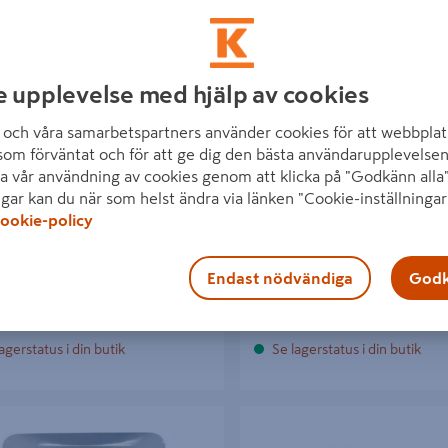
e upplevelse med hjälp av cookies
UTTAG SCHNEIDERELECTRIC
DIMMER LED EXXACT INF VIT
och våra samarbetspartners använder cookies för att webbplat
V EXXACT JO SB
LED 1-200VA 1-370W
som förväntat och för att ge dig den bästa användarupplevelsen
a vår användning av cookies genom att klicka på "Godkänn alla"
kr
625 kr
/ SB
/ SB
ngar kan du när som helst ändra via länken "Cookie-inställningar
ookie-policy
Endast nödvändiga
Godk
Läs mer
Läs mer
agerstatus i din butik
Se lagerstatus i din butik
RYTARE INFÄLLD OPAL PRO KRON
STRÖMBRYTARE SCHNEIDER EL
EXXACT TRAPP ANTR