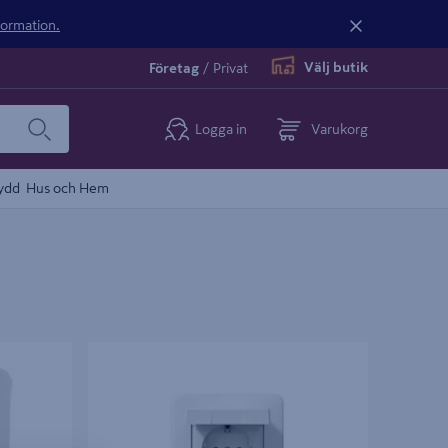
nformation.
Välj butik
Företag
/
Privat
Logga in
Varukorg
ydd
Hus och Hem
D LED 1-
VÄGGUTTAG SCHNEIDERELECTRIC JORD
IP44 INF 1V