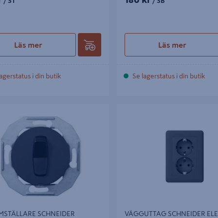
/ ST
/ SB
Läs mer
Läs mer
agerstatus i din butik
Se lagerstatus i din butik
TÄLLARE SCHNEIDER ELECTRIC
VÄGGUTTAG SCHNEIDER ELECT
VIPPA /1P KRON SVART
EXXACT 2-VÄGS JORD, INFÄLLD
ANTRACIT
MSTÄLLARE SCHNEIDER
VÄGGUTTAG SCHNEIDER ELE