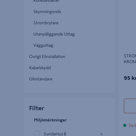
Rörelsevakter
Skymningsrelä
Strömbrytare
Utanpåliggande Uttag
Vägguttag
STRÖ
Övrigt Elinstallation
KRON
Kabelskydd
95 k
Glimtändare
Filter
Miljömärkningar
Se l
SundaHus B
4