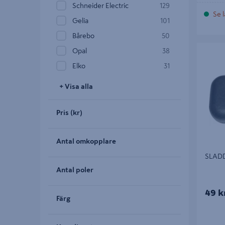
Schneider Electric
129
Se l
Gelia
101
Bårebo
50
SLADDS
Opal
38
Elko
31
+ Visa alla
Pris (kr)
Antal omkopplare
SLAD
Antal poler
49 k
Färg