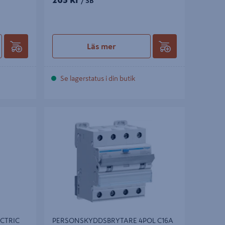
/ SB
Läs mer
Se lagerstatus i din butik
RIC
PERSONSKYDDSBRYTARE 4POL C16A 6KA
 M. RAM
30MA TYP A HAGER ADM466C
CTRIC
PERSONSKYDDSBRYTARE 4POL C16A