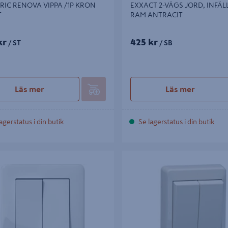
RIC RENOVA VIPPA /1P KRON
EXXACT 2-VÄGS JORD, INFÄL
T
RAM ANTRACIT
kr
425 kr
/ ST
/ SB
Läs mer
Läs mer
agerstatus i din butik
Se lagerstatus i din butik
RYTARE SCHNEIDER EXXACT
STRÖMBRYTARE BÅREBO ELKO 
44