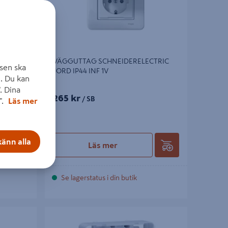
 VRID
VÄGGUTTAG SCHNEIDERELECTRIC
sen ska
JORD IP44 INF 1V
. Du kan
. Dina
265 kr
/ SB
".
Läs mer
änn alla
Läs mer
Se lagerstatus i din butik
ECTRIC
FÖRHÖJNINGSRAM 1-F EXXACT 21MM