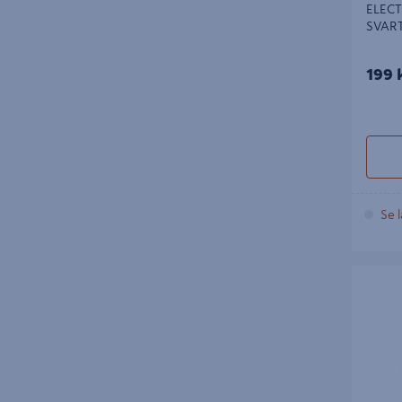
ELECT
SVAR
199 
Se l
STRÖMB
KRON IP