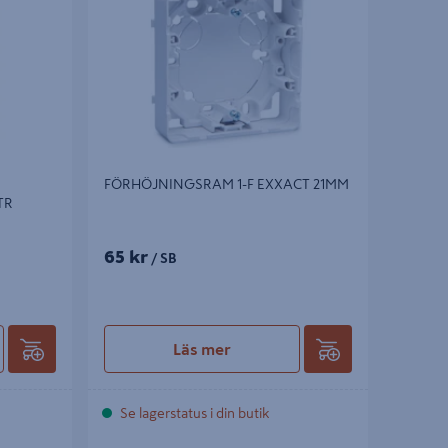
FÖRHÖJNINGSRAM 1-F EXXACT 21MM
TR
65 kr
/ SB
Läs mer
Se lagerstatus i din butik