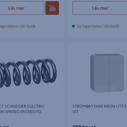
Läs mer
Läs mer
agerstatus i din butik
Se lagerstatus i din butik
SCHNEIDER ELECTRIC RETURN
STRÖMBRYTARE KRON UTP EXX
PACKED FO
T SCHNEIDER ELECTRIC
STRÖMBRYTARE KRON UTP 
RN SPRING PACKED FO
VIT
r
180 kr