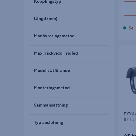
Kopplingstyp
Längd (mm)
Se l
Manövreringsmetod
EXXACT 
Max. räckvidd i sidled
SPRING 
Modell/Utförande
Monteringsmetod
Sammansättning
EXXAC
RETU
Typ anslutning
45 k