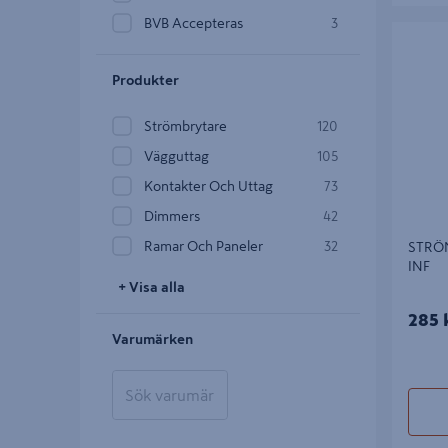
BVB Accepteras
3
STRÖMBR
Produkter
Strömbrytare
120
Vägguttag
105
Kontakter Och Uttag
73
Dimmers
42
Ramar Och Paneler
32
STRÖM
INF
+ Visa alla
285 
Varumärken