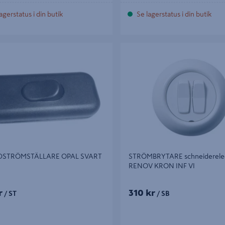
agerstatus i din butik
Se lagerstatus i din butik
TRÖMSTÄLLARE OPAL SVART
STRÖMBRYTARE schneiderelect
KRON INF VI
DSTRÖMSTÄLLARE OPAL SVART
STRÖMBRYTARE schneiderelec
RENOV KRON INF VI
r
310 kr
/ ST
/ SB