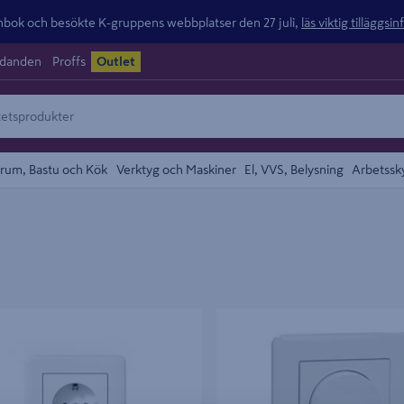
ok och besökte K-gruppens webbplatser den 27 juli,
läs viktig tilläggsi
udanden
Proffs
Outlet
rum, Bastu och Kök
Verktyg och Maskiner
El, VVS, Belysning
Arbetssk
AG SCHNEIDERELECTRIC INF 1V
DIMMER LED EXXACT INF VIT VRI
JO SB
200VA 1-370W