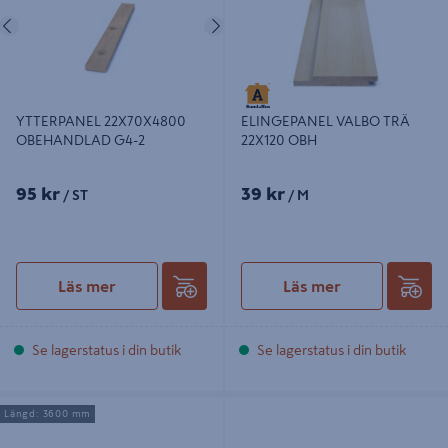
Föregående
Nästa
YTTERPANEL 22X70X4800
ELINGEPANEL VALBO TRÄ
OBEHANDLAD G4-2
22X120 OBH
95 kr
39 kr
/ ST
/ M
Läs mer
Läs mer
Se lagerstatus i din butik
Se lagerstatus i din butik
YTTERPANEL 22X145X3600 G4-2
YTTERPANEL 28X95X5400 OBH
Längd: 3600 mm