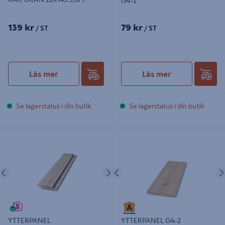
G4-2
139 kr
79 kr
/ ST
/ ST
Läs mer
Läs mer
Se lagerstatus i din butik
Se lagerstatus i din butik
YTTERPANEL 22X95X3000MM
YTTERPANEL G4-2 22X195X3600
15/21 G4-2 GRAN HAKFALS
OBH GRAN
Föregående
Nästa
Föregående
YTTERPANEL
YTTERPANEL G4-2