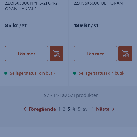
22X95X3000MM 15/21 G4-2
22X195X3600 OBH GRAN
GRAN HAKFALS
85 kr
189 kr
/ ST
/ ST
Läs mer
Läs mer
Se lagerstatus i din butik
Se lagerstatus i din butik
97 - 144 av 521 produkter
Föregående
1
2
3
4
5
av
11
Nästa