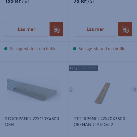
159 kr
75 kr
/ ST
/ ST
Läs mer
Läs mer
Se lagerstatus i din butik
Se lagerstatus i din butik
STOCKPANEL 22X120X4800 OBH
YTTERPANEL 22X70X3600
Längd: 3600 mm
OBEHANDLAD G4-2
Föregående
STOCKPANEL 22X120X4800
YTTERPANEL 22X70X3600
OBH
OBEHANDLAD G4-2