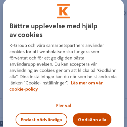
Föregående
Bättre upplevelse med hjälp
av cookies
STOCKPANEL 22X120X4200
ENKELFAS FALS 22X145X4800
K-Group och våra samarbetspartners använder
OBH
OBH
cookies för att webbplatsen ska fungera som
förväntat och för att ge dig den bästa
155 kr
189 kr
/ ST
/ ST
användarupplevelsen. Du kan acceptera vår
användning av cookies genom att klicka på "Godkänn
alla". Dina inställningar kan du när som helst ändra via
länken "Cookie-inställningar".
Läs mer om vår
Läs mer
Läs mer
cookie-policy
Fler val
Se lagerstatus i din butik
Se lagerstatus i din butik
Endast nödvändiga
Godkänn alla
YTTERPANEL 22X170X3000 G4-2
DUBBELFAS 22X120X4800 OBH
Längd: 3000mm
FALS GRAN C24