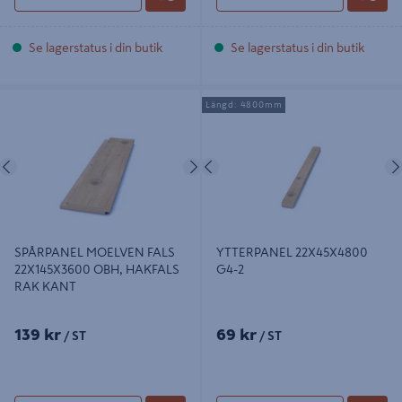
Se lagerstatus i din butik
Se lagerstatus i din butik
SPÅRPANEL MOELVEN FALS
YTTERPANEL 22X45X4800 G4-2
Längd: 4800mm
22X145X3600 OBH, HAKFALS RAK
KANT
Föregående
Nästa
Föregående
SPÅRPANEL MOELVEN FALS
YTTERPANEL 22X45X4800
22X145X3600 OBH, HAKFALS
G4-2
RAK KANT
139 kr
69 kr
/ ST
/ ST