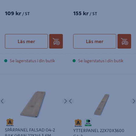
109 kr
155 kr
/ ST
/ ST
Läs mer
Läs mer
Se lagerstatus i din butik
Se lagerstatus i din butik
SPÅRPANEL FALSAD G4-2 RAK
YTTERPANEL 22X70X3600 G4-2
GRAN 22X145 3,6M
Föregående
Nästa
Föregående
SPÅRPANEL FALSAD G4-2
YTTERPANEL 22X70X3600
RAK GRAN 22X145 3,6M