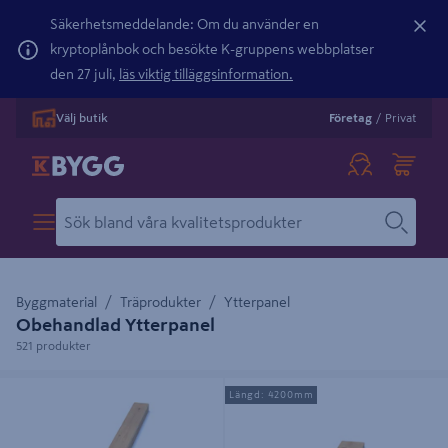
Säkerhetsmeddelande: Om du använder en
kryptoplånbok och besökte K-gruppens webbplatser
den 27 juli,
läs viktig tilläggsinformation.
Välj butik
Företag
/
Privat
Byggmaterial
Träprodukter
Ytterpanel
Obehandlad Ytterpanel
521 produkter
YTTERPANEL 17X95 OBH
YTTERPANEL 22X120X4200 G4-2
Längd: 4200mm