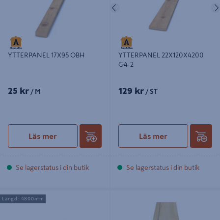
Föregående
YTTERPANEL 17X95 OBH
YTTERPANEL 22X120X4200
G4-2
25 kr
129 kr
/ M
/ ST
Läs mer
Läs mer
Se lagerstatus i din butik
Se lagerstatus i din butik
YTTERPANEL 22X70X4800
ELINGEPANEL VALBO TRÄ 22X120
Längd: 4800mm
OBEHANDLAD G4-2
OBH