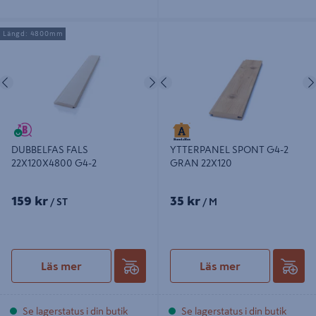
DUBBELFAS FALS 22X120X4800
YTTERPANEL SPONT G4-2 GRAN
Längd: 4800mm
G4-2
22X120
Föregående
Nästa
Föregående
DUBBELFAS FALS
YTTERPANEL SPONT G4-2
22X120X4800 G4-2
GRAN 22X120
159 kr
35 kr
/ ST
/ M
Läs mer
Läs mer
Se lagerstatus i din butik
Se lagerstatus i din butik