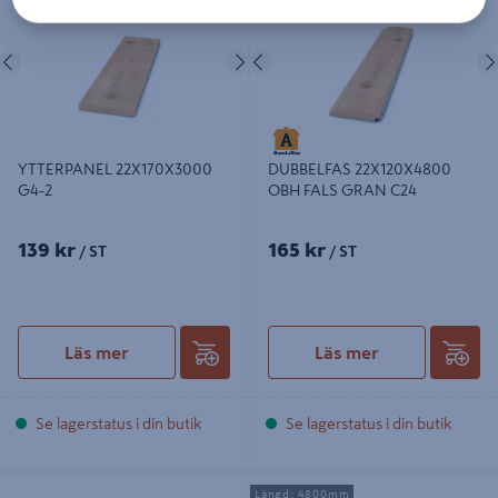
Föregående
Nästa
Föregående
YTTERPANEL 22X170X3000
DUBBELFAS 22X120X4800
G4-2
OBH FALS GRAN C24
139 kr
165 kr
/ ST
/ ST
Läs mer
Läs mer
Se lagerstatus i din butik
Se lagerstatus i din butik
YTTERPANEL G4-2 GRAN
YTTERPANEL 22X170X4800 G4-2
Längd: 4800mm