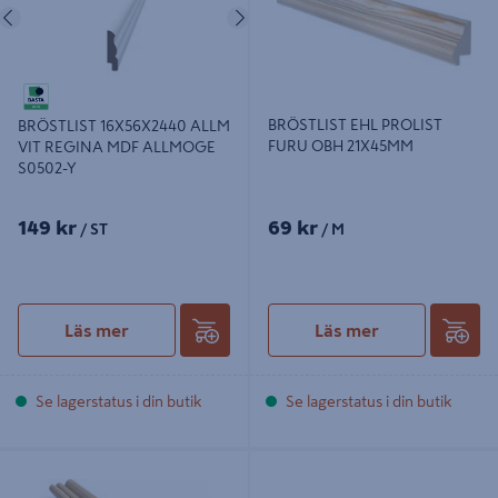
Föregående
Nästa
BRÖSTLIST EHL PROLIST
BRÖSTLIST 16X56X2440 ALLM
FURU OBH 21X45MM
VIT REGINA MDF ALLMOGE
S0502-Y
149 kr
69 kr
/ ST
/ M
Läs mer
Läs mer
Se lagerstatus i din butik
Se lagerstatus i din butik
BRÖSTLIST FURU 21X43 FALS OBEH
BRÖSTLIST EHL PROLIST
(13MM FALS)
21X43X2400MM 6MM, FALS FURU