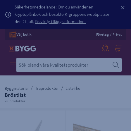
Säkerhetsmeddelande: Om du använder en
kryptoplånbok och besökte K-gruppens webbplatser
den 27 juli,
läs viktig tilläggsinformation.
Välj butik
Företag
/
Privat
Byggmaterial
Träprodukter
Listvirke
Bröstlist
28 produkter
BRÖSTLIST 16X56X2440 ALLM VIT
BRÖSTLIST EHL PROLIST FURU
REGINA MDF ALLMOGE S0502-Y
OBH 21X45MM