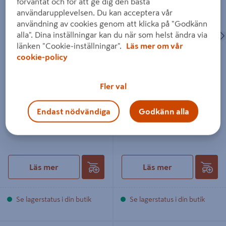
förväntat och för att ge dig den bästa
OBH 390 21X43MM
21X45X4400MM
användarupplevelsen. Du kan acceptera vår
användning av cookies genom att klicka på "Godkänn
Föregående
alla". Dina inställningar kan du när som helst ändra via
länken "Cookie-inställningar".
Läs mer om vår
cookie-policy
BRÖSTLIST EHL PROLIST
BRÖSTLIST EHL PROLIST
Fler val
FURU OBH 390 21X43MM
FURU VIT, 21X45X4400MM
Endast nödvändiga
Godkänn alla
69 kr
329 kr
/ M
/ ST
Läs mer
Läs mer
Se lagerstatus i din butik
Se lagerstatus i din butik