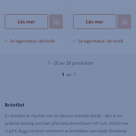
Läs mer
Läs mer
Se lagerstatus i din butik
Se lagerstatus i din butik
1 - 28 av 28 produkter
1
av
1
Bröstlist
En bröstlist är mycket mer än bara en estetisk detalj – den är en
praktisk lösning som kan lyfta hela atmosfären i ett rum. Därför har
vi på K-Bygg ett brett sortiment av bröstlister som både förskönar