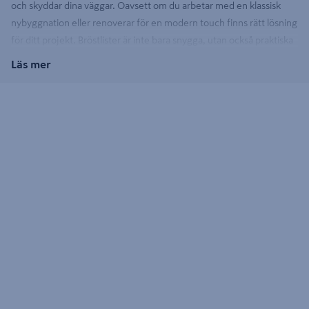
och skyddar dina väggar. Oavsett om du arbetar med en klassisk
nybyggnation eller renoverar för en modern touch finns rätt lösning
för ditt projekt. Bröstlister är inte bara snygga, utan också praktiska
och designade för att möta både estetiska och funktionella behov.
Läs mer
Bröstlist för olika stilar
Oavsett vilken stil du föredrar – modern eller klassisk – finns
bröstlister som passar ditt projekt. Välj mellan olika utföranden som
allmoge, pärlspont, eller något annat. En bröstlist i allmoge-stil ger
en klassisk, detaljerad design, medan bröstlist i pärlspont skapar en
rustik och charmig känsla. För att utforska fler alternativ inom
listvirke, kan du besöka vår
kategori för listvirke
där du hittar ett
brett utbud av stilar och material.
Fördelar med bröstlister
En bröstlist gör inte bara ditt rum visuellt mer tilltalande, utan ger