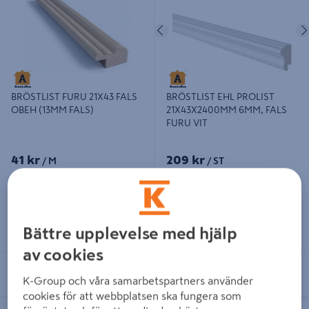
VIT
Föregående
BRÖSTLIST FURU 21X43 FALS
BRÖSTLIST EHL PROLIST
OBEH (13MM FALS)
21X43X2400MM 6MM, FALS
FURU VIT
41 kr
209 kr
/ M
/ ST
Läs mer
Läs mer
Bättre upplevelse med hjälp
av cookies
Se lagerstatus i din butik
Se lagerstatus i din butik
K-Group och våra samarbetspartners använder
cookies för att webbplatsen ska fungera som
BRÖSTLIST EHL PROLIST FURU
BRÖSTLIST EHL PROLIST FURU VIT,