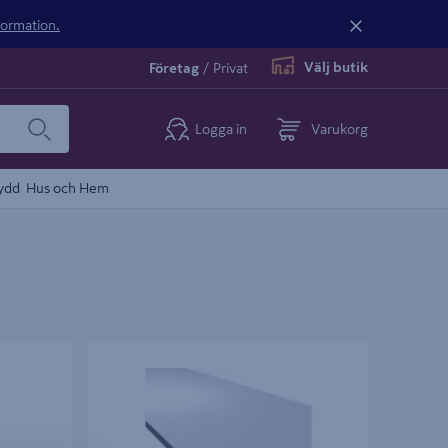
nformation.
Välj butik
Företag
/
Privat
Logga in
Varukorg
ydd
Hus och Hem
400
HYLLPLAN MOELVEN WOOD VIT
16X545X365 BALLINGSLÖV KANTLIST