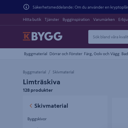
Säkerhetsmeddelande: Om du använder en kryptoplånb
Hitta butik
Tjänster
Bygginspiration
Varumärken
Erbj
Byggmaterial
Dörrar och Fönster
Färg, Golv och Vägg
Bad
Byggmaterial
Skivmaterial
Limträskiva
128 produkter
HYLLPL
Skivmaterial
16X545X
Byggskivor