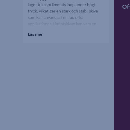
lager trä som limmats ihop under högt
Of
tryck, vilket ger en stark och stabil skiva
som kan användas i en rad olika
applikationer. Limträskivan kan vara en
ovärderlig resurs för både snickare,
Läs mer
byggproffs och fastighetsskötare.
Användningsområden för
limträskiva
Limträskivor är idealiska för allt från
möbeltillverkning till byggkonstruktioner.
De används ofta för att skapa robusta
bänkskivor, hyllor och bordsskivor. För
byggare som arbetar med större projekt,
kan limträskivor användas för att skapa
starka och hållbara golv, väggar och tak.
Deras styrka och stabilitet gör dem till ett
utmärkt val för både inomhus- och