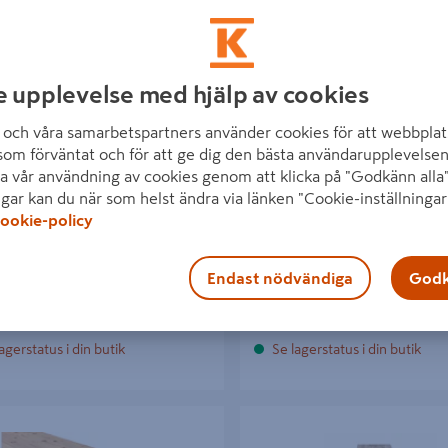
e upplevelse med hjälp av cookies
PLAN MOELVEN WOOD VIT
LIMFOG CELLO FURU 18X250
och våra samarbetspartners använder cookies för att webbplat
5X565 BALLINGSLÖV KANTLIST
som förväntat och för att ge dig den bästa användarupplevelsen
a vår användning av cookies genom att klicka på "Godkänn alla"
kr
599 kr
/ ST
/ ST
ngar kan du när som helst ändra via länken "Cookie-inställningar
ookie-policy
Endast nödvändiga
Godk
Läs mer
Läs mer
agerstatus i din butik
Se lagerstatus i din butik
 MOELVEN WOOD FURU
LIMFOG CELLO EK 18X1200X40
X300