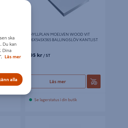
0X400
HYLLPLAN MOELVEN WOOD VIT
sen ska
16X545X365 BALLINGSLÖV KANTLIST
. Du kan
. Dina
95 kr
/ ST
".
Läs mer
änn alla
Läs mer
Se lagerstatus i din butik
0MM
LIMFOG CELLO FURU 18X2500X600