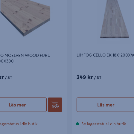
LIMFOG CELLO EK 18X1200X
OG MOELVEN WOOD FURU
00X300
kr
349 kr
/ ST
/ ST
Läs mer
Läs mer
agerstatus i din butik
Se lagerstatus i din butik