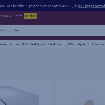
ok och besökte K-gruppens webbplatser den 27 juli,
läs viktig tilläggsi
udanden
Proffs
Outlet
rum, Bastu och Kök
Verktyg och Maskiner
El, VVS, Belysning
Arbetssk
AN MOELVEN WOOD VIT
LIMFOG CELLO FURU 18X2500X
565 BALLINGSLÖV KANTLIST