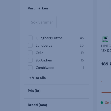
Varumärken
Ljungberg Fritzoe
45
Lundbergs
20
LIMF
18X12
Cello
19
Bo Andren
15
189 
Combiwood
11
+ Visa alla
Pris (kr)
Se l
Bredd (mm)