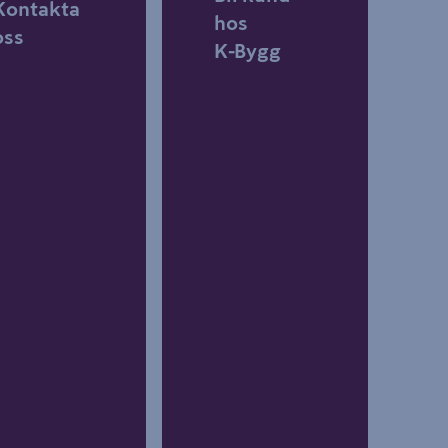
Kontakta
hos
oss
K‑Bygg