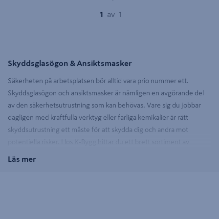
1
av
1
Skyddsglasögon & Ansiktsmasker
Säkerheten på arbetsplatsen bör alltid vara prio nummer ett.
Skyddsglasögon och ansiktsmasker är nämligen en avgörande del
av den säkerhetsutrustning som kan behövas. Vare sig du jobbar
dagligen med kraftfulla verktyg eller farliga kemikalier är rätt
skyddsutrustning ett måste för att skydda dig och andra mot
potentiella risker. Hos K-Bygg hittar du ett brett sortiment av
skyddsglasögon och ansiktsmasker som kombinerar komfort med
Läs mer
högsta säkerhet, så att du kan arbeta tryggt varje dag.
Skyddsglasögon för alla behov
Ett par skyddsglasögon är inte bara nödvändiga för att skydda