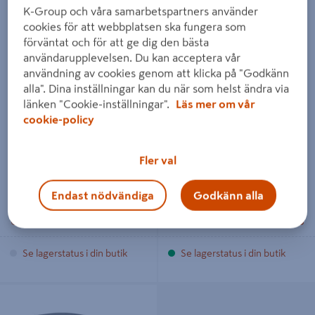
K-Group och våra samarbetspartners använder
cookies för att webbplatsen ska fungera som
förväntat och för att ge dig den bästa
användarupplevelsen. Du kan acceptera vår
användning av cookies genom att klicka på "Godkänn
FÖRSTORNINGSGLAS 3M SG
VISIRGLAS SPEEDGLAS FX
alla". Dina inställningar kan du när som helst ändra via
G5-02 X2.0, 172021
AIR 523000 FRP/5 (Slipvisir)
länken "Cookie-inställningar".
Läs mer om vår
SPEEDGLAS
cookie-policy
351 kr
1 120 kr
/ PÅS
/ PÅS
Fler val
Endast nödvändiga
Godkänn alla
Läs mer
Läs mer
Se lagerstatus i din butik
Se lagerstatus i din butik
VISIRSKYDD 3M VERSAFLO M928
10/FP, 4FRP/KRT