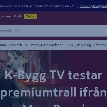
ok och besökte K-gruppens webbplatser den 27 juli,
läs viktig tilläggsi
udanden
Proffs
Outlet
rum, Bastu och Kök
Verktyg och Maskiner
El, VVS, Belysning
Arbetssk
K-Bygg TV testar
premiumtrall ifrån