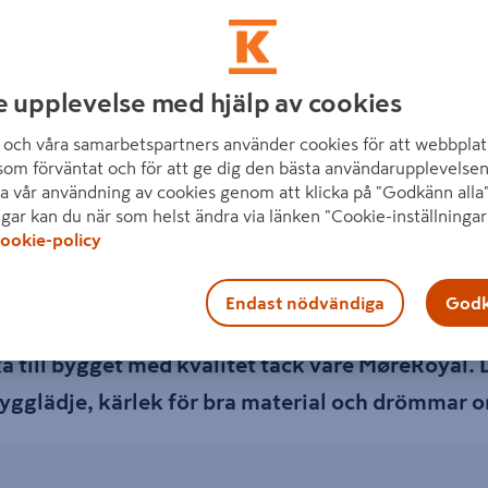
MøreRoyal
e upplevelse med hjälp av cookies
och våra samarbetspartners använder cookies för att webbplat
som förväntat och för att ge dig den bästa användarupplevelsen
a vår användning av cookies genom att klicka på "Godkänn alla"
ngar kan du när som helst ändra via länken "Cookie-inställningar
yal..!
ookie-policy
bbelimpregnerad, kokad i linolja under vakuum oc
Endast nödvändiga
Godk
iga” trall imponerar till och med på Matte och W
yxa till bygget med kvalitet tack vare MøreRoyal.
bygglädje, kärlek för bra material och drömmar o