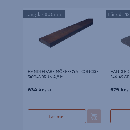
HANDLEDARE MÖREROYAL CONCISE
HANDLEDAR
Längd: 4800mm
Längd: 
34X145 BRUN 4,8 M
34X145 GRÅ 
HANDLEDARE MÖREROYAL CONCISE
HANDLED
34X145 BRUN 4,8 M
34X145 GR
634 kr
679 kr
/ ST
/ 
Läs mer