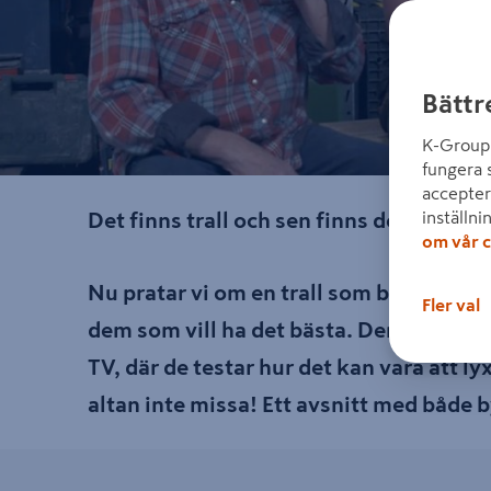
Bättr
K-Group 
fungera 
accepter
inställni
Det finns trall och sen finns det MøreRo
om vår c
Nu pratar vi om en trall som både är du
Fler val
dem som vill ha det bästa. Denna ”kungl
TV, där de testar hur det kan vara att l
altan inte missa! Ett avsnitt med både 