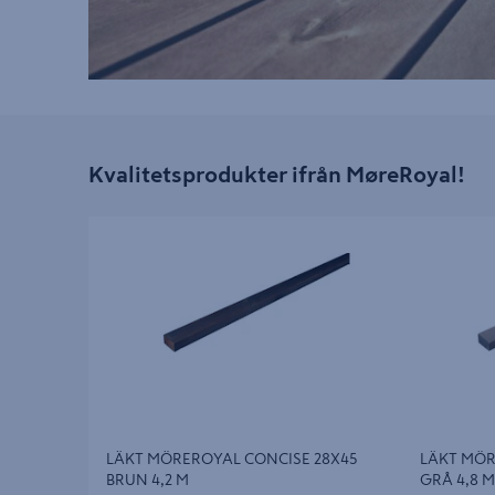
Kvalitetsprodukter ifrån MøreRoyal!
LÄKT MÖREROYAL CONCISE 28X45 BRUN
LÄKT MÖRER
4,2 M
M
LÄKT MÖREROYAL CONCISE 28X45
LÄKT MÖR
BRUN 4,2 M
GRÅ 4,8 M