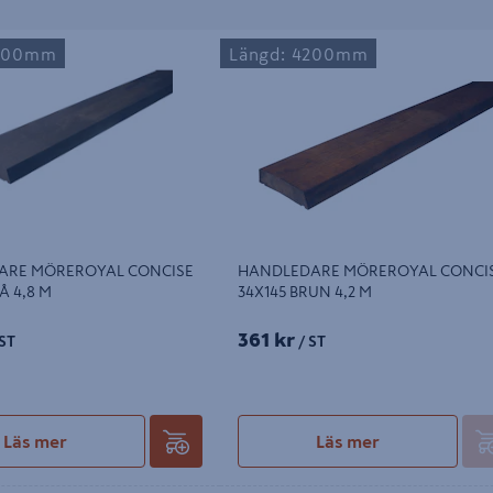
E MÖREROYAL CONCISE
HANDLEDARE MÖREROYAL CONCISE
4800mm
Längd: 4200mm
4,8 M
34X145 BRUN 4,2 M
ARE MÖREROYAL CONCISE
HANDLEDARE MÖREROYAL CONCI
Å 4,8 M
34X145 BRUN 4,2 M
361 kr
ST
/ ST
Läs mer
Läs mer