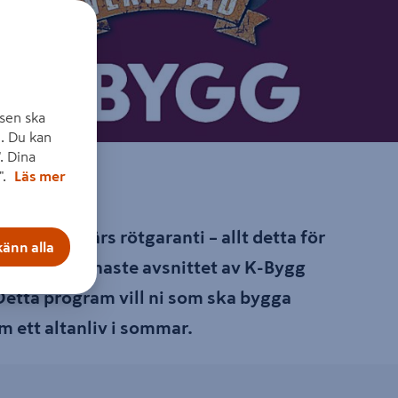
sen ska
. Du kan
. Dina
".
Läs mer
h med 50 års rötgaranti – allt detta för
änn alla
illy i det senaste avsnittet av K-Bygg
 Detta program vill ni som ska bygga
m ett altanliv i sommar.