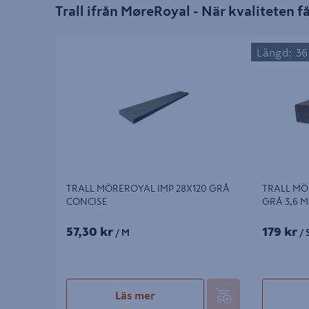
Trall ifrån MøreRoyal - När kvaliteten 
TRALL MÖREROYAL IMP 28X120 GRÅ
TRALL MÖRE
Längd: 3
CONCISE
3,6 M
TRALL MÖREROYAL IMP 28X120 GRÅ
TRALL MÖ
CONCISE
GRÅ 3,6 M
57,30 kr
179 kr
/ M
/ 
Läs mer