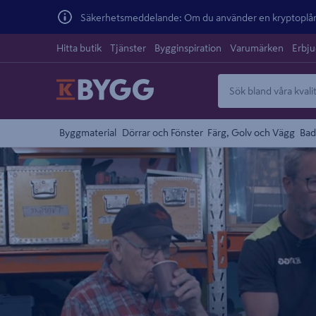
Säkerhetsmeddelande: Om du använder en kryptoplånb
Hitta butik
Tjänster
Bygginspiration
Varumärken
Erbj
Byggmaterial
Dörrar och Fönster
Färg, Golv och Vägg
Bad