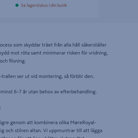
Se lagerstatus i din butik
ess som skyddar träet från alla håll säkerställer
kydd mot röta samt minimerar risken för vridning,
och flisning.
rallen ser ut vid montering, så förblir den.
minst 6–7 år utan behov av efterbehandling.
k
högre genom att kombinera olika MøreRoyal-
 och stilren altan. Vi uppmuntrar till att lägga