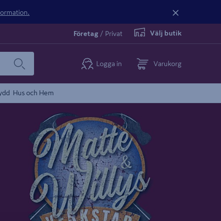
nformation.
Välj butik
Företag
/
Privat
Logga in
Varukorg
ydd
Hus och Hem