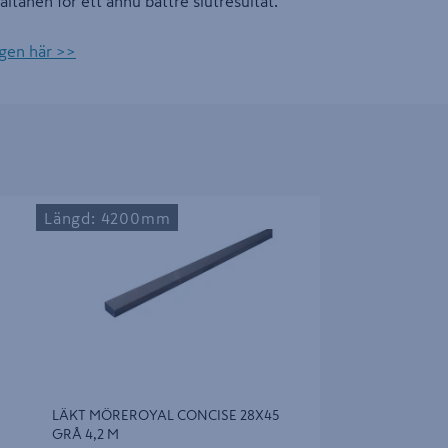
ltanen för ett ännu bättre slutresultat.
gen här >>
Å 4,2
LÄKT MÖREROYAL CONCISE 28X45 GRÅ 4,2
Längd: 4200mm
M
LÄKT MÖREROYAL CONCISE 28X45
GRÅ 4,2 M