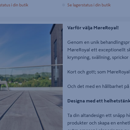
tatus i din butik
Se lagerstatus i din butik
Varför välja MøreRoyal!
Genom en unik behandlingsproc
MøreRoyal ett exceptionellt s
krympning, svällning, sprickor 
Kort och gott; som MøreRoyal-t
Och det med en hållbarhet på 
Designa med ett helhetstän
Ta din altandesign ett snäpp 
produkter och skapa en enhetlig