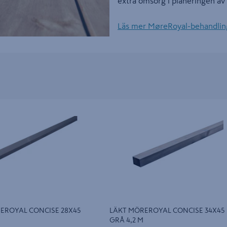
extra omsorg i planeringen av a
Läs mer MøreRoyal-behandlin
OYAL CONCISE 28X45 GRÅ 4,8
LÄKT MÖREROYAL CONCISE 34X45 GR
M
EROYAL CONCISE 28X45
LÄKT MÖREROYAL CONCISE 34X45
GRÅ 4,2 M