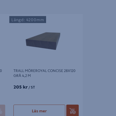
 BRUN
TRALL MÖREROYAL CONCISE 28X120 GRÅ
Längd: 4200mm
4,2 M
0
TRALL MÖREROYAL CONCISE 28X120
GRÅ 4,2 M
205 kr
/ ST
Läs mer