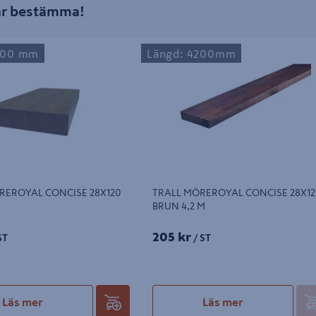
får bestämma!
ROYAL CONCISE 28X120 GRÅ
TRALL MÖREROYAL CONCISE 28X120
600 mm
Längd: 4200mm
4,2 M
REROYAL CONCISE 28X120
TRALL MÖREROYAL CONCISE 28X12
BRUN 4,2 M
205 kr
ST
/ ST
Läs mer
Läs mer