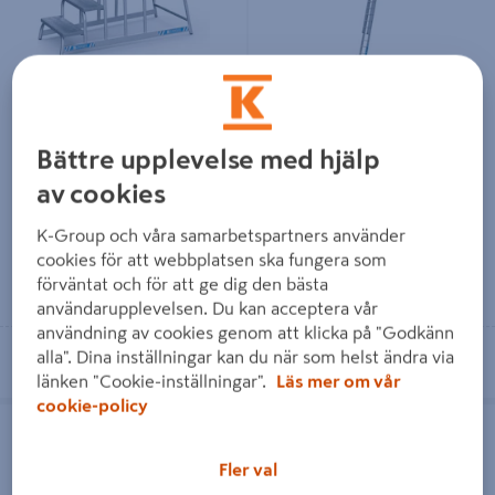
Z600, ZARGES MASKINBOCK
2-DELAD ZARGES
5STEG
UTSKJUTSSTEGE Z600 (49
Bättre upplevelse med hjälp
13 699 kr
18 579 kr
/ ST
/ ST
av cookies
K-Group och våra samarbetspartners använder
cookies för att webbplatsen ska fungera som
Läs mer
Läs mer
förväntat och för att ge dig den bästa
användarupplevelsen. Du kan acceptera vår
användning av cookies genom att klicka på "Godkänn
Se lagerstatus i din butik
Se lagerstatus i din butik
alla". Dina inställningar kan du när som helst ändra via
länken "Cookie-inställningar".
Läs mer om vår
cookie-policy
2-DELAD ZARGES
2-DELAD ZARGES
UTSKJUTSSTEGE Z600 (49
UTSKJUTSSTEGE Z600 (49
Fler val