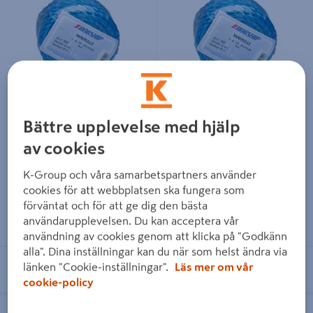
TÅGVIRKE PP BLÅ 6MM 30M
TÅGVIRKE MINIRLE PP-BLÅ
8X30M
Bättre upplevelse med hjälp
av cookies
99 kr
169 kr
/ RLE
/ RLE
K-Group och våra samarbetspartners använder
cookies för att webbplatsen ska fungera som
förväntat och för att ge dig den bästa
Läs mer
Läs mer
användarupplevelsen. Du kan acceptera vår
användning av cookies genom att klicka på "Godkänn
alla". Dina inställningar kan du när som helst ändra via
Se lagerstatus i din butik
Se lagerstatus i din butik
länken "Cookie-inställningar".
Läs mer om vår
cookie-policy
TÅGVIRKE PP BLÅ 10MM 30M
TÅGVIRKE PP BLÅ 12MM 30M