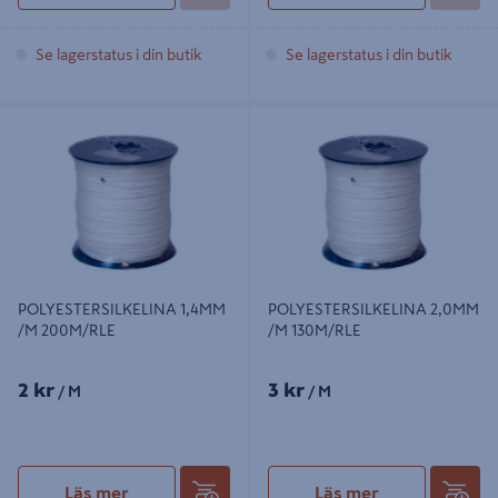
Se lagerstatus i din butik
Se lagerstatus i din butik
POLYESTERSILKELINA 1,4MM /M
POLYESTERSILKELINA 2,0MM /M
200M/RLE
130M/RLE
POLYESTERSILKELINA 1,4MM
POLYESTERSILKELINA 2,0MM
/M 200M/RLE
/M 130M/RLE
2 kr
3 kr
/ M
/ M
Läs mer
Läs mer