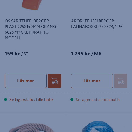
ÖSKAR TEUFELBERGER
ÅROR, TEUFELBERGER
PLAST 225X140MM ORANGE
LAHNAKOSKI, 270 CM, 1 PA
6623 MYCKET KRAFTIG
MODELL
159 kr
1 235 kr
/ ST
/ PAR
Läs mer
Läs mer
Se lagerstatus i din butik
Se lagerstatus i din butik
TRAPPRÄCKSLINA
TÅGVIRKE PP BLÅ 6MM 20M
TEUFELBERGER UTE 36MM
LUKTFR