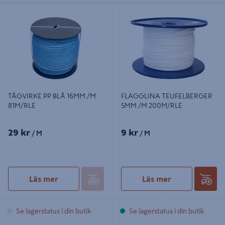
TÅGVIRKE PP BLÅ 16MM /M
FLAGGLINA TEUFELBERGER 5MM
81M/RLE
/M 200M/RLE
TÅGVIRKE PP BLÅ 16MM /M
FLAGGLINA TEUFELBERGER
81M/RLE
5MM /M 200M/RLE
29 kr
9 kr
/ M
/ M
Läs mer
Läs mer
Se lagerstatus i din butik
Se lagerstatus i din butik