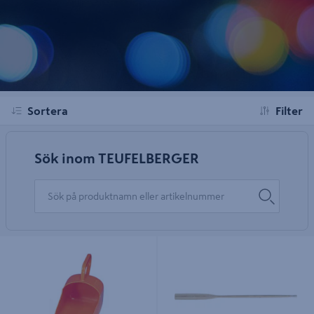
Sortera
Filter
Sök inom TEUFELBERGER
ÖSKAR TEUFELBERGER PLAST
ÅROR, TEUFELBERGER
225X140MM ORANGE 6623
LAHNAKOSKI, 270 CM, 1 PA
MYCKET KRAFTIG MODELL