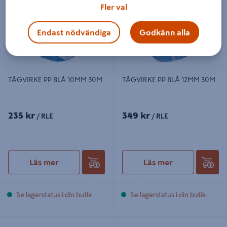
Fler val
Endast nödvändiga
Godkänn alla
TÅGVIRKE PP BLÅ 10MM 30M
TÅGVIRKE PP BLÅ 12MM 30M
235 kr
349 kr
/ RLE
/ RLE
Läs mer
Läs mer
Se lagerstatus i din butik
Se lagerstatus i din butik
FLAGGLINA 5MM 25M
TÅGVIRKE PP BLÅ 6MM