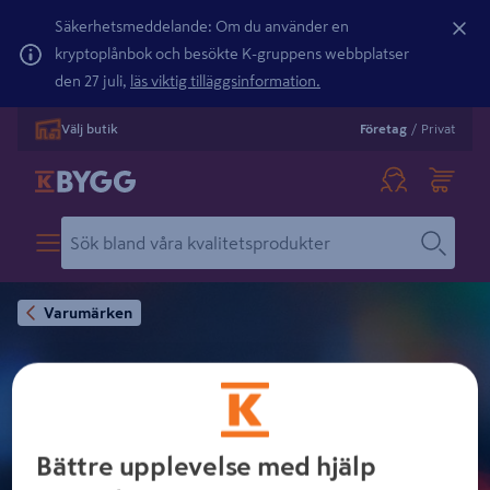
Säkerhetsmeddelande: Om du använder en
kryptoplånbok och besökte K-gruppens webbplatser
den 27 juli,
läs viktig tilläggsinformation.
Välj butik
Företag
/
Privat
Varumärken
SOLSTICKAN
Bättre upplevelse med hjälp