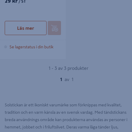
29 kr
/ ST
Läs mer
Se lagerstatus i din butik
1 - 3 av 3 produkter
1
av
1
Solstickan är ett ikoniskt varumärke som förknippas med kvalitet,
tradition och en varm känsla av en svensk vardag. Med tändstickans
breda användnings område kan produkterna användas av personer i
hemmet, jobbet och i friluftslivet. Deras varma låga tänder ljus,