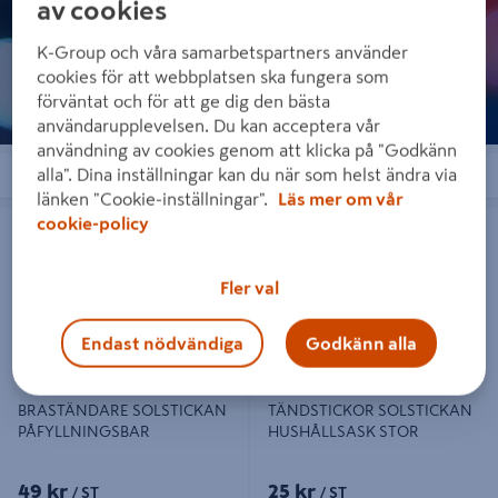
av cookies
K-Group och våra samarbetspartners använder
cookies för att webbplatsen ska fungera som
förväntat och för att ge dig den bästa
användarupplevelsen. Du kan acceptera vår
användning av cookies genom att klicka på "Godkänn
alla". Dina inställningar kan du när som helst ändra via
Sortera
Filter
länken "Cookie-inställningar".
Läs mer om vår
BRASTÄNDARE SOLSTICKAN
TÄNDSTICKOR SOLSTICKAN
cookie-policy
PÅFYLLNINGSBAR
HUSHÅLLSASK STOR
Fler val
Endast nödvändiga
Godkänn alla
BRASTÄNDARE SOLSTICKAN
TÄNDSTICKOR SOLSTICKAN
PÅFYLLNINGSBAR
HUSHÅLLSASK STOR
49 kr
25 kr
/ ST
/ ST