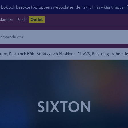
ok och besökte K-gruppens webbplatser den 27 juli,
läs viktig tilläggsi
udanden
Proffs
Outlet
rum, Bastu och Kök
Verktyg och Maskiner
El, VVS, Belysning
Arbetssk
SIXTON