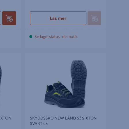
Läs mer
Se lagerstatus i din butik
TON SVART
SKYDDSSKO NEW LAND S3 SIXTON SVART
45
IXTON
SKYDDSSKO NEW LAND S3 SIXTON
SVART 45