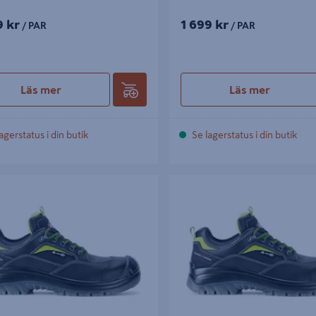
9 kr
1 699 kr
/ PAR
/ PAR
Läs mer
Läs mer
agerstatus i din butik
Se lagerstatus i din butik
TON NEW LAND S3 46
SKO SIXTON NEW LAND S3 47