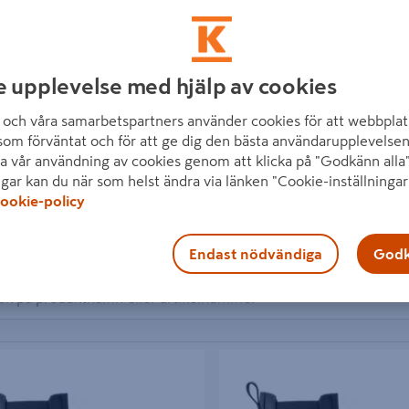
e upplevelse med hjälp av cookies
och våra samarbetspartners använder cookies för att webbplat
som förväntat och för att ge dig den bästa användarupplevelsen
a vår användning av cookies genom att klicka på "Godkänn alla"
ngar kan du när som helst ändra via länken "Cookie-inställningar
ookie-policy
6 produkter
 inom SIXTON
Endast nödvändiga
Godk
IXTON DEALER SVART 37
KÄNGA SIXTON DEALER SVART 