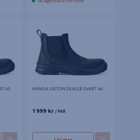
Se lagerstatus i din butik
45
KÄNGA SIXTON DEALER SVART 46
T 45
KÄNGA SIXTON DEALER SVART 46
1 999 kr
/ PAR
Läs mer