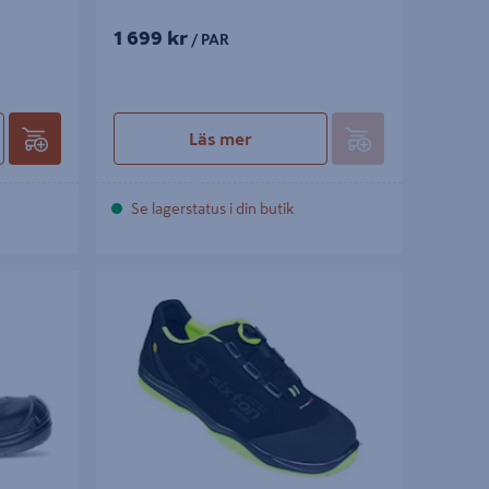
1 699 kr
/ PAR
Läs mer
Se lagerstatus i din butik
SKYDDSSKO CUBAN BOA ESD S3 SIXTON
SVART 40