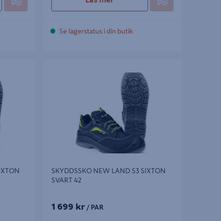
Se lagerstatus i din butik
TON SVART
SKYDDSSKO NEW LAND S3 SIXTON SVART
42
IXTON
SKYDDSSKO NEW LAND S3 SIXTON
SVART 42
1 699 kr
/ PAR