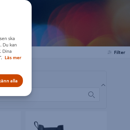
sen ska
. Du kan
. Dina
Filter
".
Läs mer
änn alla
39
KÄNGA SIXTON DEALER SVART 40