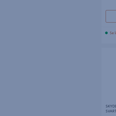
Se l
SKYDDS
43
SKYD
SVART