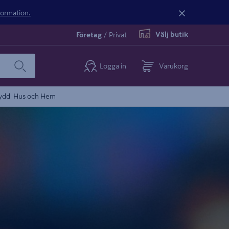
nformation.
Välj butik
Företag
/
Privat
Logga in
Varukorg
ydd
Hus och Hem