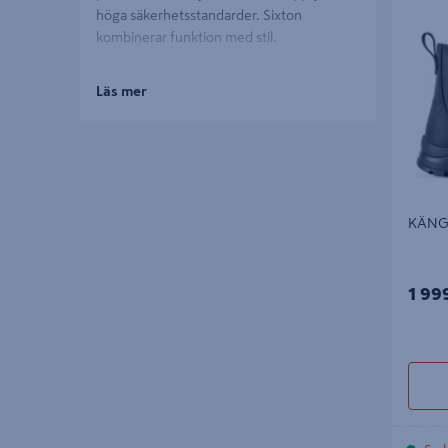
KÄNGA S
höga säkerhetsstandarder. Sixton
kombinerar funktion med stil.
Läs mer
KÄNGA
1 99