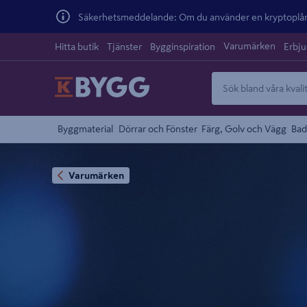
Säkerhetsmeddelande: Om du använder en kryptoplånb
Varumärken
Hitta butik
Tjänster
Bygginspiration
Erbj
Byggmaterial
Dörrar och Fönster
Färg, Golv och Vägg
Bad
Varumärken