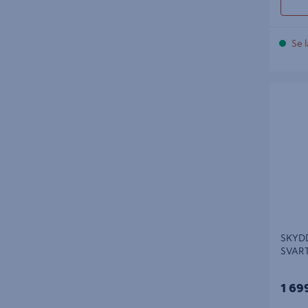
Se l
SKYDDS
40
SKYD
SVART
1 69