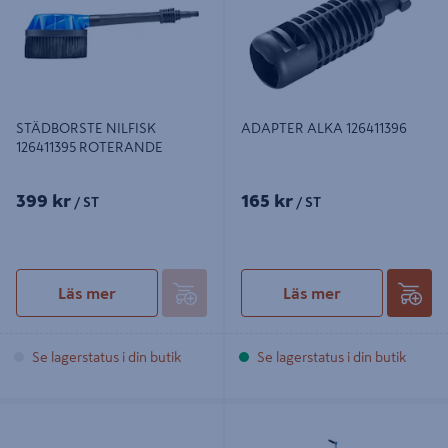
STÄDBORSTE NILFISK
ADAPTER ALKA 126411396
126411395 ROTERANDE
399 kr
165 kr
/ ST
/ ST
Läs mer
Läs mer
Se lagerstatus i din butik
Se lagerstatus i din butik
SPOLHANDTAG NILFISK MED LÅS
TAKRENGÖRARE ROOF CLEANER
G3
NILF