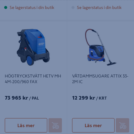
Se lagerstatus i din butik
Se lagerstatus i din butik
HÖGTRYCKSTVÄTT HETV MH 4M-
VÅTDAMMSUGARE ATTIX 33-2M IC
200/960 FAX
HÖGTRYCKSTVÄTT HETV MH
VÅTDAMMSUGARE ATTIX 33-
4M-200/960 FAX
2M IC
73 965 kr
12 299 kr
/ PAL
/ KRT
Läs mer
Läs mer