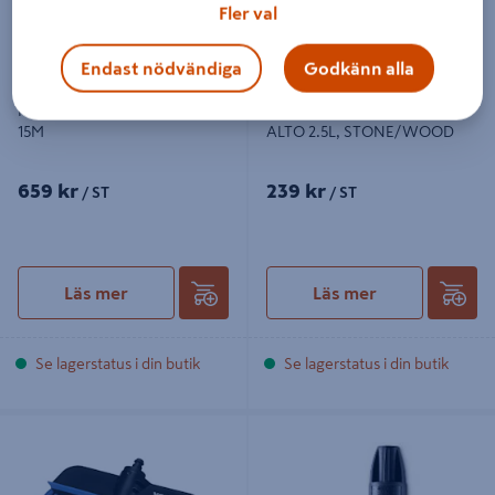
Fler val
Endast nödvändiga
Godkänn alla
RÖR & AVLOPPSRENSARE
MOSS&ALGTVÄTT NILFISK
15M
ALTO 2.5L, STONE/WOOD
659 kr
239 kr
/ ST
/ ST
Läs mer
Läs mer
Se lagerstatus i din butik
Se lagerstatus i din butik
FORDONSBORSTE C&C NILFISK
UNDERSPOLMUNSTYCKE C&C