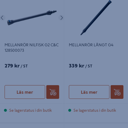
128500073
Föregående
Nästa
MELLANRÖR NILFISK G2 C&C
MELLANRÖR LÅNGT G4
128500073
279 kr
339 kr
/ ST
/ ST
Läs mer
Läs mer
Se lagerstatus i din butik
Se lagerstatus i din butik
SPOLRÖR NILFISK G5 128500075
MUNSTYCKE NILFISK C&C