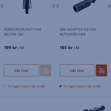
Föregående
Nästa
Föregående
FORDONSMUNSTYCKE
UNI-ADAPTER NILFISK
NILFISK C&C
ALTO/KÄRCHER
199 kr
165 kr
/ ST
/ ST
Läs mer
Läs mer
Se lagerstatus i din butik
Se lagerstatus i din butik
STÄDBORSTE NILFISK 126411395
ADAPTER ALKA 126411396
ROTERANDE