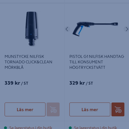
MUNSTYCKE NILFISK TORNADO
PISTOL G1 NILFISK HANDTAG TILL
CLICK&CLEAN MÖRKBLÅ
KONSUMENT HÖGTRYCKSTVÄTT
Föregående
MUNSTYCKE NILFISK
PISTOL G1 NILFISK HANDTAG
TORNADO CLICK&CLEAN
TILL KONSUMENT
MÖRKBLÅ
HÖGTRYCKSTVÄTT
339 kr
329 kr
/ ST
/ ST
Läs mer
Läs mer
Se lagerstatus i din butik
Se lagerstatus i din butik