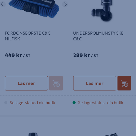
Föregående
Nästa
FORDONSBORSTE C&C
UNDERSPOLMUNSTYCKE
NILFISK
C&C
449 kr
289 kr
/ ST
/ ST
Läs mer
Läs mer
Se lagerstatus i din butik
Se lagerstatus i din butik
FORDONSMUNSTYCKE NILFISK
UNI-ADAPTER NILFISK
C&C
ALTO/KÄRCHER