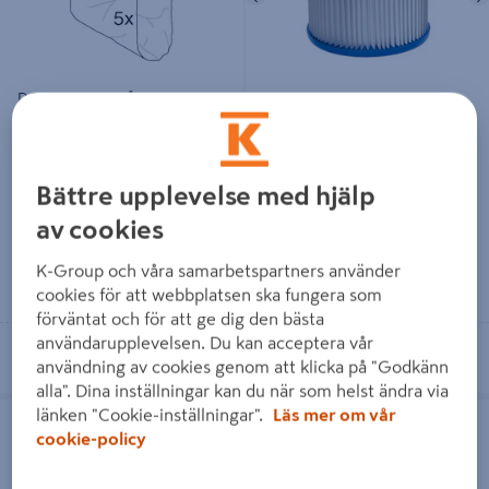
DAMMSUGARPÅSE AERO
DAMMSUGARFILTER ATTIX
400/440 5ST
30
299 kr
589 kr
/ ST
/ ST
Bättre upplevelse med hjälp
av cookies
K-Group och våra samarbetspartners använder
Läs mer
Läs mer
cookies för att webbplatsen ska fungera som
förväntat och för att ge dig den bästa
användarupplevelsen. Du kan acceptera vår
Se lagerstatus i din butik
Se lagerstatus i din butik
användning av cookies genom att klicka på "Godkänn
alla". Dina inställningar kan du när som helst ändra via
RÖR & AVLOPPSRENSARE 15M
MOSS&ALGTVÄTT NILFISK ALTO
länken "Cookie-inställningar".
Läs mer om vår
2.5L, STONE/WOOD
cookie-policy