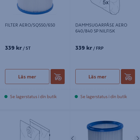
FILTER AERO/SQ550/650
DAMMSUGARPÅSE AERO
640/840 5P NILFISK
339 kr
339 kr
/ ST
/ FRP
Läs mer
Läs mer
Se lagerstatus i din butik
Se lagerstatus i din butik
DAMMSUGARPÅSE AERO
DAMMSUGARFILTER ATTIX 30
400/440 5ST
Föregående