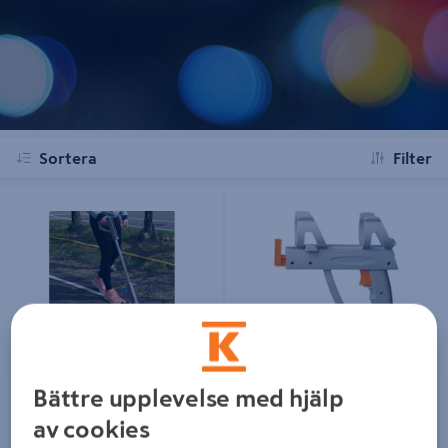
Sortera
Filter
HANDTAG MERCALIN PVC
PISTOL PVC MERCALIN
HANDTAG MERCALIN PVC
PISTOL PVC MERCALIN
Bättre upplevelse med hjälp
av cookies
881 kr
579 kr
/ ST
/ ST