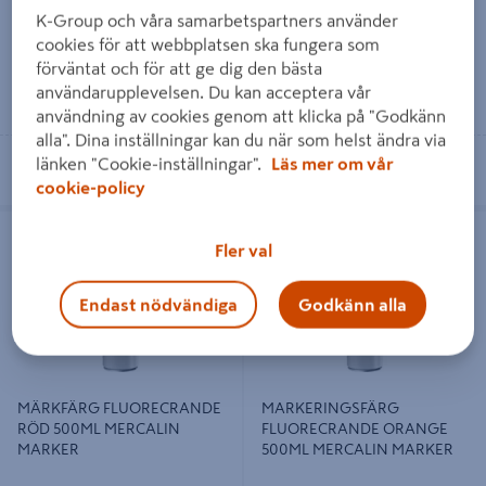
K-Group och våra samarbetspartners använder
cookies för att webbplatsen ska fungera som
förväntat och för att ge dig den bästa
Läs mer
Läs mer
användarupplevelsen. Du kan acceptera vår
användning av cookies genom att klicka på "Godkänn
alla". Dina inställningar kan du när som helst ändra via
Se lagerstatus i din butik
Se lagerstatus i din butik
länken "Cookie-inställningar".
Läs mer om vår
cookie-policy
MÄRKFÄRG FLUORECRANDE RÖD
MARKERINGSFÄRG
500ML MERCALIN MARKER
FLUORECRANDE ORANGE 500ML
Fler val
MERCALIN MARKER
Endast nödvändiga
Godkänn alla
MÄRKFÄRG FLUORECRANDE
MARKERINGSFÄRG
RÖD 500ML MERCALIN
FLUORECRANDE ORANGE
MARKER
500ML MERCALIN MARKER