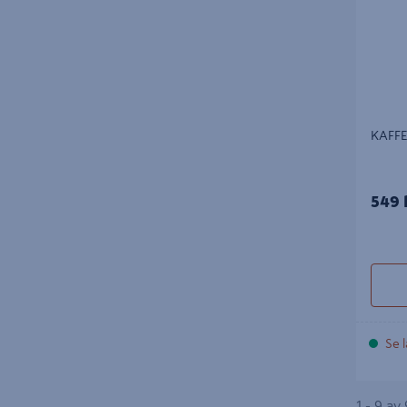
KAFFE
549 
Se l
1 - 9 av