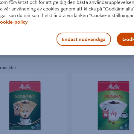
som förväntat och för att ge dig den bästa användarupplevelsen
a vår användning av cookies genom att klicka på "Godkänn alla"
ngar kan du när som helst ändra via länken "Cookie-inställningar
ookie-policy
Endast nödvändiga
Godk
produkter
LTER GOURMET 1X4 80ST
KAFFEFILTER ORIGINAL 1X4 80S