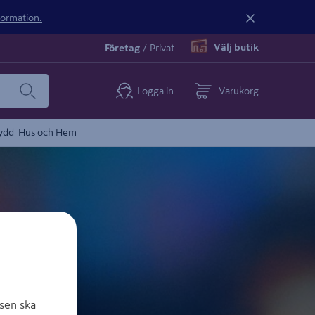
nformation.
Välj butik
Företag
/
Privat
Logga in
Varukorg
ydd
Hus och Hem
sen ska