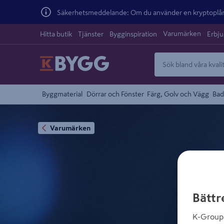
Säkerhetsmeddelande: Om du använder en kryptoplånb
Varumärken
Hitta butik
Tjänster
Bygginspiration
Erbj
Byggmaterial
Dörrar och Fönster
Färg, Golv och Vägg
Bad
Varumärken
Bättr
K-Group 