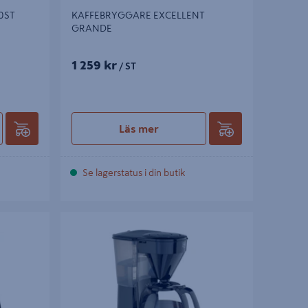
0ST
KAFFEBRYGGARE EXCELLENT
GRANDE
1 259 kr
/ ST
Läs mer
Se lagerstatus i din butik
0 SVART
KAFFEBRYGGARE EASY MELITTA SVA