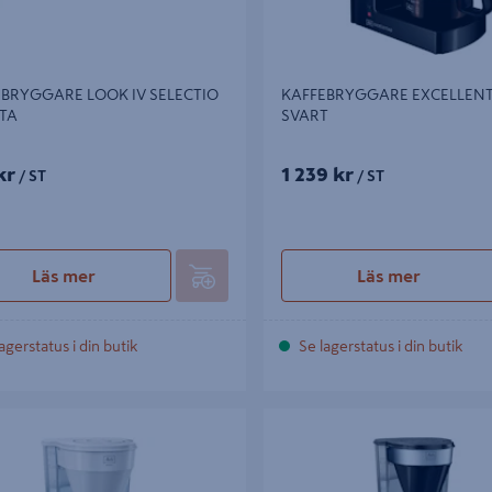
BRYGGARE LOOK IV SELECTIO
KAFFEBRYGGARE EXCELLENT
TA
SVART
kr
1 239 kr
/ ST
/ ST
Läs mer
Läs mer
agerstatus i din butik
Se lagerstatus i din butik
YGGARE EASY MELITTA VIT
KAFFEBRYGGARE MELITTA EASY
THERM