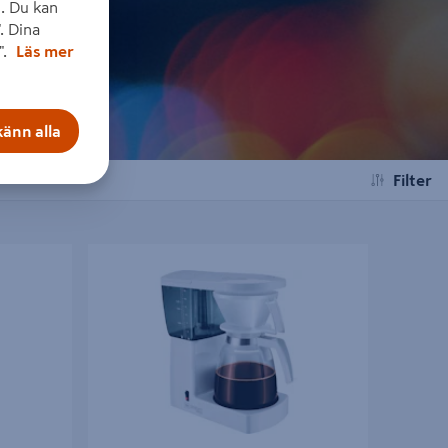
. Du kan
. Dina
".
Läs mer
änn alla
Filter
T
KAFFEBRYGGARE EXCELLENT GRANDE