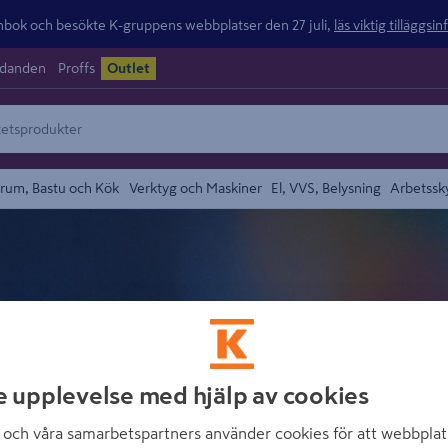
ok och besökte K-gruppens webbplatser den 27 juli,
läs viktig tilläggsi
udanden
Proffs
Outlet
rum, Bastu och Kök
Verktyg och Maskiner
El, VVS, Belysning
Arbetssk
MELITTA
e upplevelse med hjälp av cookies
och våra samarbetspartners använder cookies för att webbplat