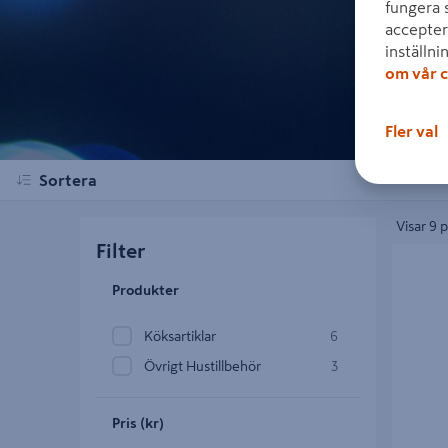
fungera 
accepter
inställni
om vår c
Fler val
Sortera
Visar 9 
Filter
KAFFEFI
Produkter
Köksartiklar
6
Övrigt Hustillbehör
3
Pris (kr)