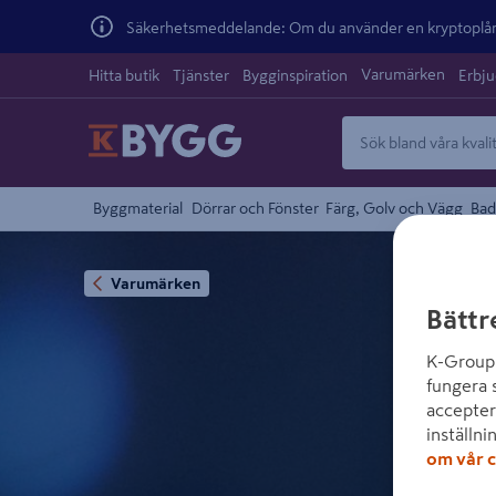
Säkerhetsmeddelande: Om du använder en kryptoplånb
Varumärken
Hitta butik
Tjänster
Bygginspiration
Erbj
Byggmaterial
Dörrar och Fönster
Färg, Golv och Vägg
Bad
Varumärken
Bättr
K-Group 
fungera 
accepter
inställni
om vår c