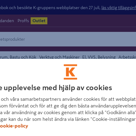
ok och besökte K-gruppens webbplatser den 27 juli,
läs viktig tilläggsi
udanden
Proffs
Outlet
rum, Bastu och Kök
Verktyg och Maskiner
El, VVS, Belysning
Arbetssk
e upplevelse med hjälp av cookies
och våra samarbetspartners använder cookies för att webbplat
som förväntat och för att ge dig den bästa användarupplevelsen
undefined
a vår användning av cookies genom att klicka på "Godkänn alla"
ngar kan du när som helst ändra via länken "Cookie-inställningar
ookie-policy