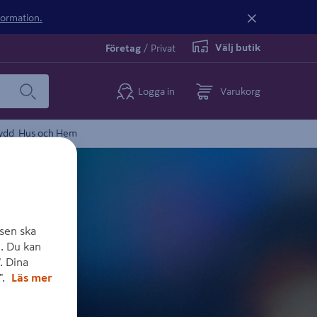
nformation.
Välj butik
Företag
/
Privat
Logga in
Varukorg
ydd
Hus och Hem
sen ska
. Du kan
. Dina
".
Läs mer