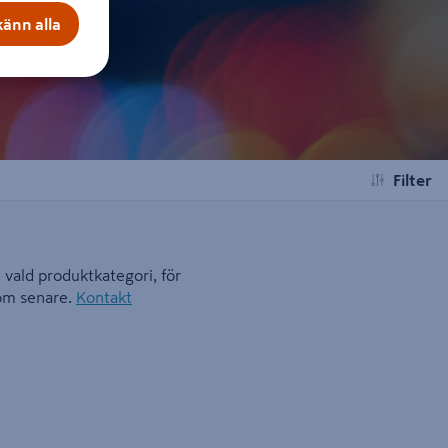
änn alla
Filter
i vald produktkategori, för
kom senare.
Kontakt