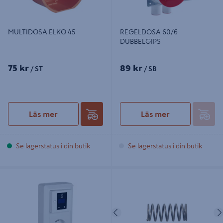
MULTIDOSA ELKO 45
REGELDOSA 60/6
DUBBELGIPS
75 kr
89 kr
/ ST
/ SB
Läs mer
Läs mer
Se lagerstatus i din butik
Se lagerstatus i din butik
TIMERKIT ELKO RS VIT
IMPULSFJÄDER ELKO FÖR S16/R16
UTANPÅLIGGANDE, 1-V JORDAT
UTTAG TIMER 1M-8T
Föregående