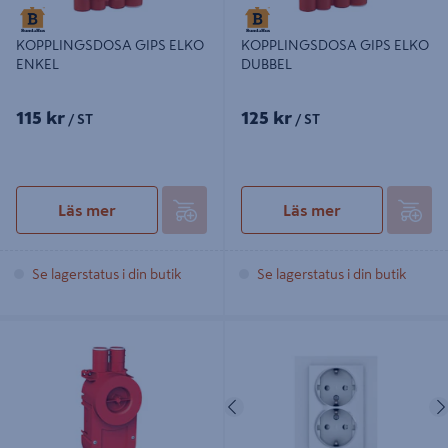
KOPPLINGSDOSA GIPS ELKO
KOPPLINGSDOSA GIPS ELKO
ENKEL
DUBBEL
115 kr
125 kr
/ ST
/ ST
Läs mer
Läs mer
Se lagerstatus i din butik
Se lagerstatus i din butik
APPARATDOSA ELKO BIG BOX
VÄGGUTTAG ELKO 2-VÄGS MJ
13MM
PLUS F-VIT
Föregående