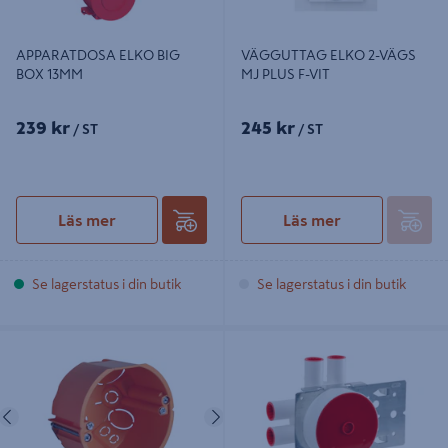
APPARATDOSA ELKO BIG
VÄGGUTTAG ELKO 2-VÄGS
BOX 13MM
MJ PLUS F-VIT
239 kr
245 kr
/ ST
/ ST
Läs mer
Läs mer
Se lagerstatus i din butik
Se lagerstatus i din butik
MULTIDOSA ELKO 45
REGELDOSA 60/6 DUBBELGIPS
Föregående
Nästa