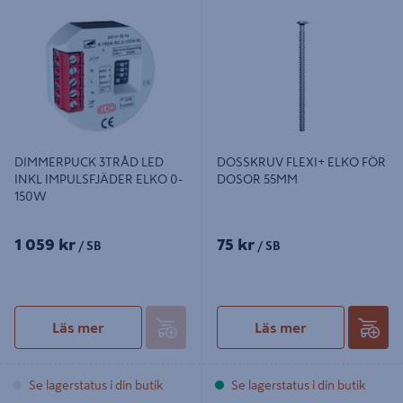
DIMMERPUCK 3TRÅD LED INKL
DOSSKRUV FLEXI+ ELKO FÖR
IMPULSFJÄDER ELKO 0-150W
DOSOR 55MM
DIMMERPUCK 3TRÅD LED
DOSSKRUV FLEXI+ ELKO FÖR
INKL IMPULSFJÄDER ELKO 0-
DOSOR 55MM
150W
1 059 kr
75 kr
/ SB
/ SB
Läs mer
Läs mer
Se lagerstatus i din butik
Se lagerstatus i din butik