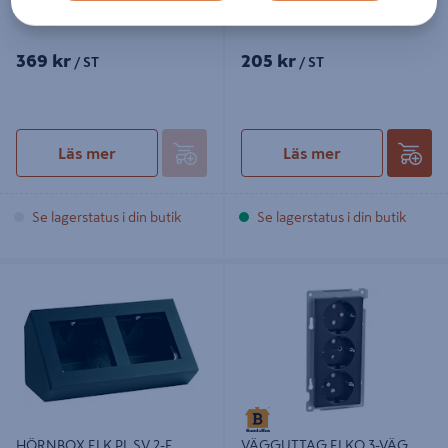
FJ.VIT
369 kr
205 kr
/ ST
/ ST
Läs mer
Läs mer
Se lagerstatus i din butik
Se lagerstatus i din butik
HÖRNBOX ELK PL SV 2-F
VÄGGUTTAG ELKO 3-VÄG
KOMBIRAM 2 FACK INKL
KOMBIMONTAG SV, I
KOMBINATI-RAM IP21
DUBBELDOSA U RAM PLUS SVART
HÖRNBOX ELK PL SV 2-F
VÄGGUTTAG ELKO 3-VÄG