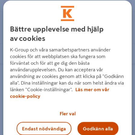
175 kr
149 kr
/ ST
/ ST
Bättre upplevelse med hjälp
Läs mer
Läs mer
av cookies
K-Group och våra samarbetspartners använder
Se lagerstatus i din butik
Se lagerstatus i din butik
cookies för att webbplatsen ska fungera som
förväntat och för att ge dig den bästa
VÄGGUTTAG ELKO 3-VÄG
HÖRNBOX ELKO ELK PL FV 2-F
användarupplevelsen. Du kan acceptera vår
KOMBIMONT FVIT, I DUBBELDOSA
KOMBIRAM, 2 FACK INKL
användning av cookies genom att klicka på "Godkänn
U RAM PLUS FJ.VIT
KOMBINATI-RAM IP21
alla". Dina inställningar kan du när som helst ändra via
länken "Cookie-inställningar".
Läs mer om vår
cookie-policy
Fler val
VÄGGUTTAG ELKO 3-VÄG
HÖRNBOX ELKO ELK PL FV 2-
KOMBIMONT FVIT, I
F KOMBIRAM, 2 FACK INKL
Endast nödvändiga
Godkänn alla
DUBBELDOSA U RAM PLUS
KOMBINATI-RAM IP21