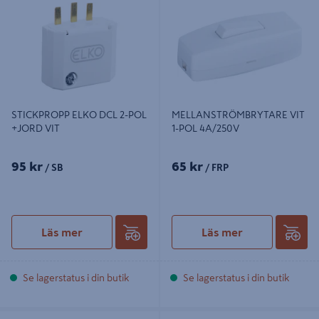
+JORD VIT
POL 4A/250V
STICKPROPP ELKO DCL 2-POL
MELLANSTRÖMBRYTARE VIT
+JORD VIT
1-POL 4A/250V
95 kr
65 kr
/ SB
/ FRP
Läs mer
Läs mer
Se lagerstatus i din butik
Se lagerstatus i din butik
TAKUTTAG INF DCL M KROK ELKO
TAKUTTAG UTP DCL M KROK