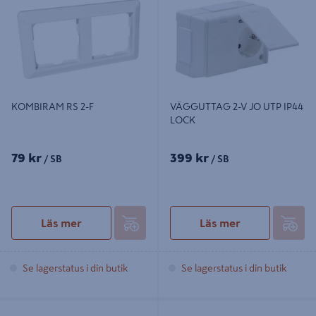
KOMBIRAM RS 2-F
VÄGGUTTAG 2-V JO UTP IP44
LOCK
79 kr
399 kr
/ SB
/ SB
Läs mer
Läs mer
Se lagerstatus i din butik
Se lagerstatus i din butik
STICKPROPP ELKO DCL 2-POL
MELLANSTRÖMBRYTARE VIT 1-