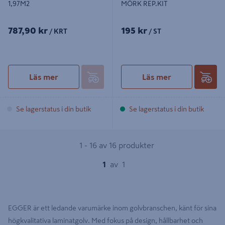
1,97M2
MÖRK REP.KIT
787,90 kr
195 kr
/ KRT
/ ST
Läs mer
Läs mer
Se lagerstatus i din butik
Se lagerstatus i din butik
1 - 16 av 16 produkter
1
av
1
EGGER är ett ledande varumärke inom golvbranschen, känt för sina
högkvalitativa laminatgolv. Med fokus på design, hållbarhet och