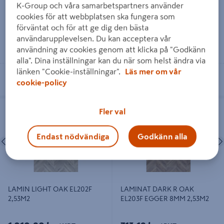
K-Group och våra samarbetspartners använder
cookies för att webbplatsen ska fungera som
förväntat och för att ge dig den bästa
användarupplevelsen. Du kan acceptera vår
Läs mer
Läs mer
användning av cookies genom att klicka på "Godkänn
alla". Dina inställningar kan du när som helst ändra via
länken "Cookie-inställningar".
Läs mer om vår
Se lagerstatus i din butik
Se lagerstatus i din butik
cookie-policy
LAMIN LIGHT OAK EL202F 2,53M2
LAMINAT DARK R OAK EL203F
Fler val
EGGER 8MM 2,53M2
Endast nödvändiga
Godkänn alla
Föregående
Nästa
Föregående
LAMIN LIGHT OAK EL202F
LAMINAT DARK R OAK
2,53M2
EL203F EGGER 8MM 2,53M2