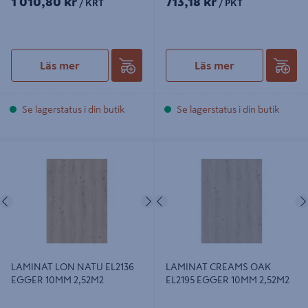
1 010,80 kr
713,18 kr
/ KRT
/ PKT
Läs mer
Läs mer
Se lagerstatus i din butik
Se lagerstatus i din butik
LAMINAT LON NATU EL2136
LAMINAT CREAMS OAK EL2195
EGGER 10MM 2,52M2
EGGER 10MM 2,52M2
Föregående
Nästa
Föregående
LAMINAT LON NATU EL2136
LAMINAT CREAMS OAK
EGGER 10MM 2,52M2
EL2195 EGGER 10MM 2,52M2