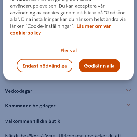
användarupplevelsen. Du kan acceptera vår
användning av cookies genom att klicka på "Godkänn
Kontakt
alla". Dina inställningar kan du när som helst ändra via
länken "Cookie-inställningar".
Läs mer om vår
cookie-policy
Hitta din butik
Fler val
Öppettider
Endast nödvändiga
Godkänn alla
Öppet idag: 06:30 - 17:00
Veckodagar
Kommande helgdagar
Välkommen till din butik
När du besöker K-Bygg i Ulricehamn upptäcker du ett