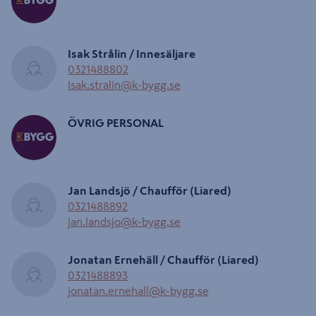
Isak Strålin / Innesäljare
0321488802
Isak.stralin@k-bygg.se
ÖVRIG PERSONAL
Jan Landsjö / Chaufför (Liared)
0321488892
jan.landsjo@k-bygg.se
Jonatan Ernehäll / Chaufför (Liared)
0321488893
jonatan.ernehall@k-bygg.se