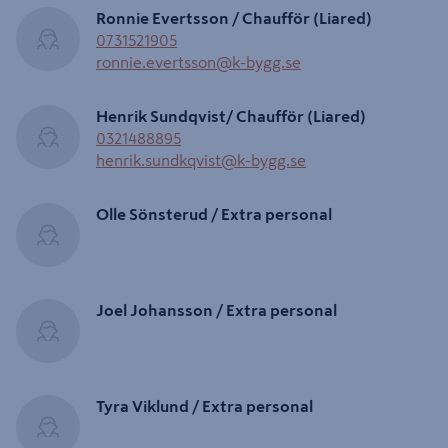
Ronnie Evertsson / Chaufför (Liared)
0731521905
ronnie.evertsson@k-bygg.se
Henrik Sundqvist/ Chaufför (Liared)
0321488895
henrik.sundkqvist@k-bygg.se
Olle Sönsterud / Extra personal
Joel Johansson / Extra personal
Tyra Viklund / Extra personal