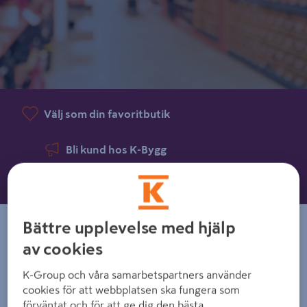
Välj som din favoritbutik
Bli kund hos K-Bygg
Offertförfrågan
Bättre upplevelse med hjälp
Kontaktinformation
av cookies
Karlsnäsvägen 16
K-Group och våra samarbetspartners använder
523 37
Ulricehamn
cookies för att webbplatsen ska fungera som
Telefon
:
032 1-4 88800
ⓘ
förväntat och för att ge dig den bästa
E-postadress
:
info.ulricehamn@k-bygg.se