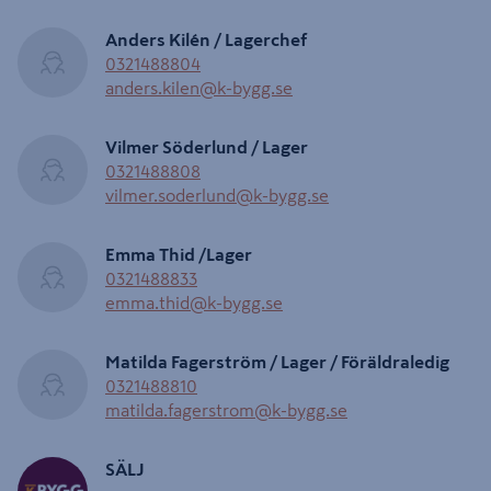
Anders Kilén / Lagerchef
0321488804
anders.kilen@k-bygg.se
Vilmer Söderlund / Lager
0321488808
vilmer.soderlund@k-bygg.se
Emma Thid /Lager
0321488833
emma.thid@k-bygg.se
Matilda Fagerström / Lager / Föräldraledig
0321488810
matilda.fagerstrom@k-bygg.se
SÄLJ