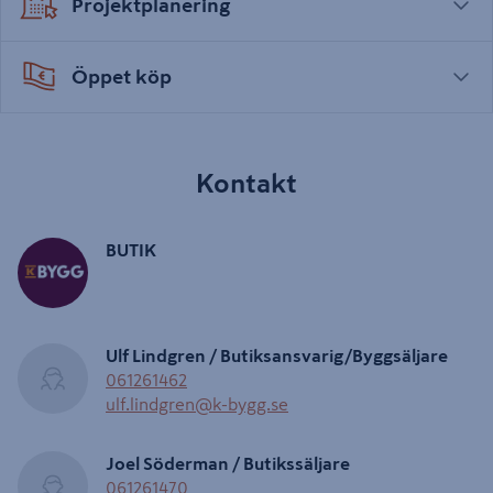
Projektplanering
Öppet köp
Kontakt
BUTIK
Ulf Lindgren / Butiksansvarig/Byggsäljare
061261462
ulf.lindgren@k-bygg.se
Joel Söderman / Butikssäljare
061261470