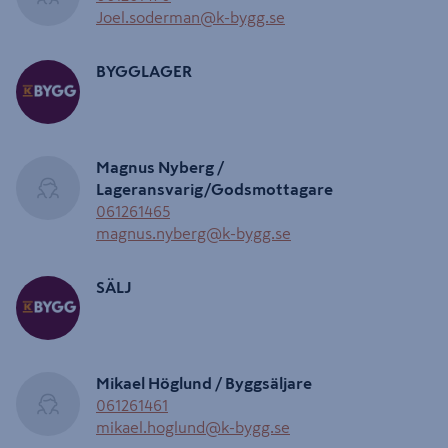
Joel.soderman@k-bygg.se
BYGGLAGER
Magnus Nyberg /
Lageransvarig/Godsmottagare
061261465
magnus.nyberg@k-bygg.se
SÄLJ
Mikael Höglund / Byggsäljare
061261461
mikael.hoglund@k-bygg.se