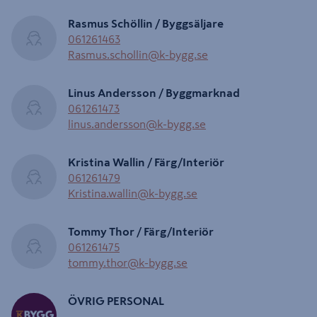
Rasmus Schöllin / Byggsäljare
061261463
Rasmus.schollin@k-bygg.se
Linus Andersson / Byggmarknad
061261473
linus.andersson@k-bygg.se
Kristina Wallin / Färg/Interiör
061261479
Kristina.wallin@k-bygg.se
Tommy Thor / Färg/Interiör
061261475
tommy.thor@k-bygg.se
ÖVRIG PERSONAL