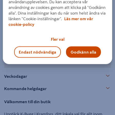
användarupplevelsen. Du kan acceptera vår
användning av cookies genom att klicka på "Godkänn
alla". Dina inställningar kan du när som helst ändra via
Kontakt
länken "Cookie-inställningar".
Läs mer om vår
cookie-policy
Hitta din butik
Fler val
Öppettider
Endast nödvändiga
Godkänn alla
Öppet idag: 06:30 - 18:00
Veckodagar
Kommande helgdagar
Välkommen till din butik
Upptäck K-Bygg i Kramfors, ditt lokala val för allt inom