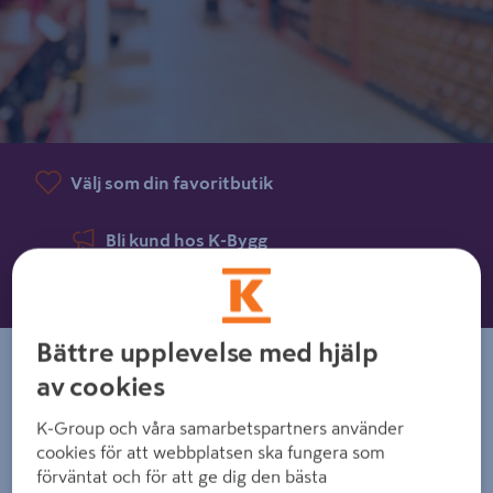
Välj som din favoritbutik
Bli kund hos K-Bygg
Offertförfrågan
Bättre upplevelse med hjälp
Kontaktinformation
av cookies
Aspåsvägen 14
K-Group och våra samarbetspartners använder
872 43
Kramfors
cookies för att webbplatsen ska fungera som
Telefon
:
061 2-6 1460
ⓘ
förväntat och för att ge dig den bästa
E-postadress
:
info.kramfors@k-bygg.se