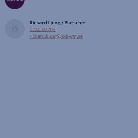
Rickard Ljung / Platschef
0730331207
rickard.ljung@k-bygg.se