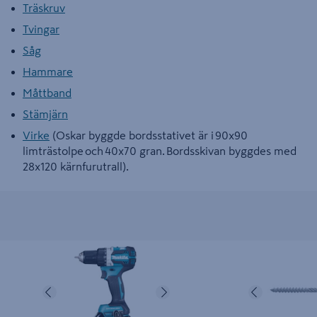
Träskruv
Tvingar
Såg
Hammare
Måttband
Stämjärn
Virke
(Oskar byggde bordsstativet är i 90x90
limträstolpe och 40x70 gran. Bordsskivan byggdes med
28x120 kärnfurutrall).
BORRSKRUVDRAGARE MAKITA 18V
TRÄSKRUV TFT C4 ETA 
DDF484RTJ
Föregående
Nästa
Föregåend