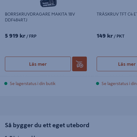
BORRSKRUVDRAGARE MAKITA 18V
TRÄSKRUV TFT C4 ET
DDF484RTJ
5 919 kr
149 kr
/ FRP
/ PKT
Läs mer
Läs mer
Se lagerstatus i din butik
Se lagerstatus i din
Så bygger du ett eget utebord