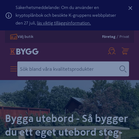
Säkerhetsmeddelande: Om du använder en
kryptoplånbok och besökte K-gruppens webbplatser
den 27 juli,
läs viktig tilläggsinformation.
Välj butik
Företag
/
Privat
Bygga utebord - Så bygger
du ett eget utebord steg-