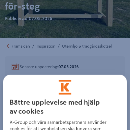
för-steg
Publicerad
07.05.2026
/
/
Framsidan
Inspiration
Utemiljö & trädgårdsskötsel
Senaste uppdatering
:
07.05.2026
Vad kan vara bättre än att kunna sitta vid ett
självbyggt altanbord när du äter, tar en drink eller
Bättre upplevelse med hjälp
umgås med vänner och familj? I den här artikeln
av cookies
kommer vi att gå igenom steg för steg hur du kan
K-Group och våra samarbetspartners använder
bygga ditt eget altanbord.
cookies för att webbplatsen ska fungera som