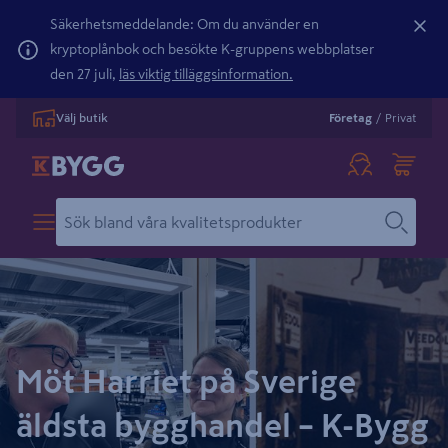
Säkerhetsmeddelande: Om du använder en
kryptoplånbok och besökte K-gruppens webbplatser
den 27 juli,
läs viktig tilläggsinformation.
Välj butik
Företag
/
Privat
Möt Harriet på Sverige
äldsta bygghandel – K-Bygg