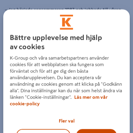
– Jag började sensommaren 1987 och jobbade till våren
2000. Efter några års uppehåll kom jag tillbaka 2007,
berättar Harriet. Intresset för branschen väcktes redan
som barn, när jag hjälpte till med inventering på min
Bättre upplevelse med hjälp
pappas jobb på Östergyllen i Linköping. Jag brukade också
av cookies
följa med min farfar när han handlade på Djurbergs – som
K-Group och våra samarbetspartners använder
butiken hette då – och hälsade på Nils Djurberg, som drev
cookies för att webbplatsen ska fungera som
järnhandeln i tredje generationen.
förväntat och för att ge dig den bästa
användarupplevelsen. Du kan acceptera vår
användning av cookies genom att klicka på "Godkänn
Djurbergs Järnhandel har en lång och stolt historia.
alla". Dina inställningar kan du när som helst ändra via
Företaget grundades redan 1869 av Carl-Johan Djurberg
länken "Cookie-inställningar".
Läs mer om vår
cookie-policy
och har utvecklats i takt med tiden. När byggmästare
Sören Larsson tog över 2003 fick verksamheten ny fart.
Fler val
Idag drivs butiken av hans söner Andreas och Adam. 2022
blev Djurbergs en del av Kesko Sverige och sedan K-Bygg.