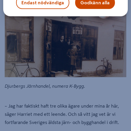
Endast nödvändiga
Godkänn alla
Djurbergs Järnhandel, numera K-Bygg.
– Jag har faktiskt haft tre olika ägare under mina år här,
säger Harriet med ett leende. Och så vitt jag vet är vi
fortfarande Sveriges äldsta järn- och bygghandel i drift.