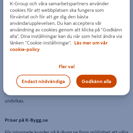
eventuella tillfälliga eller uppenbara fel på webbplatsen
K-Group och våra samarbetspartners använder
cookies för att webbplatsen ska fungera som
avseende pris, lagersaldo eller leveransinformation
förväntat och för att ge dig den bästa
användarupplevelsen. Du kan acceptera vår
användning av cookies genom att klicka på "Godkänn
*och förbehåller sig därför rätten att utan rätt till
alla". Dina inställningar kan du när som helst ändra via
ersättning helt eller delvis makulera din order. Vid sådan
länken "Cookie-inställningar".
Läs mer om vår
makulering kommer du som kund att informeras.
cookie-policy
Fler val
Eventuella ändringar i en beställning måste godkännas av
K-Bygg. Vid en sådan ändring har K-Bygg rätt att ta ut
Endast nödvändiga
Godkänn alla
ersättning för eventuella kostnader som uppstår till följd
av ändringen, förutsatt att dessa kostnader inte kan
undvikas.
Priser på K-Bygg.se
För inloggade kunder på K-Bygg.se finns möjlighet att välja