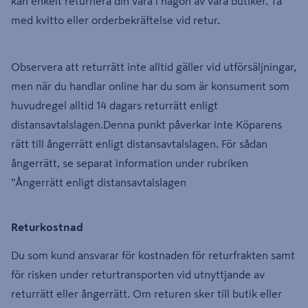
kan enkelt returnera din vara i någon av våra butiker. Ta
med kvitto eller orderbekräftelse vid retur.
Observera att returrätt inte alltid gäller vid utförsäljningar,
men när du handlar online har du som är konsument som
huvudregel alltid 14 dagars returrätt enligt
distansavtalslagen.Denna punkt påverkar inte Köparens
rätt till ångerrätt enligt distansavtalslagen. För sådan
ångerrätt, se separat information under rubriken
”Ångerrätt enligt distansavtalslagen
Returkostnad
Du som kund ansvarar för kostnaden för returfrakten samt
för risken under returtransporten vid utnyttjande av
returrätt eller ångerrätt. Om returen sker till butik eller