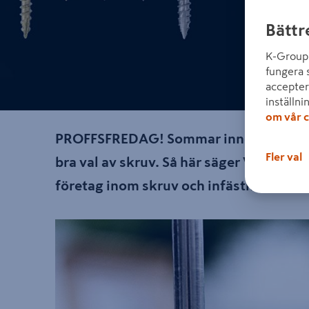
Bättr
K-Group 
fungera 
accepter
inställni
om vår c
PROFFSFREDAG! Sommar innebär trallproj
Fler val
bra val av skruv. Så här säger Västsven
företag inom skruv och infästning!