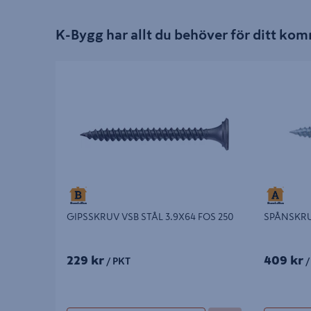
K-Bygg har allt du behöver för ditt ko
GIPSSKRUV VSB STÅL 3.9X64 FOS 250
SPÅNSKRUV 
GIPSSKRUV VSB STÅL 3.9X64 FOS 250
SPÅNSKRU
229 kr
409 kr
/ PKT
/