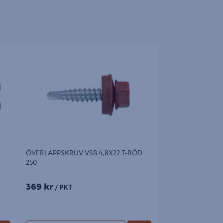
KT/FRP
ÖVERLAPPSKRUV VSB 4,8X22 T-RÖD 250
ÖVERLAPPSKRUV VSB 4,8X22 T-RÖD
250
369 kr
/ PKT