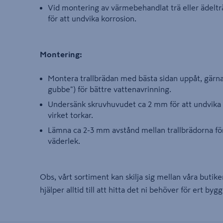
Vid montering av värmebehandlat trä eller ädelträ
för att undvika korrosion.
Montering:
Montera trallbrädan med bästa sidan uppåt, gärna
gubbe") för bättre vattenavrinning.
Undersänk skruvhuvudet ca 2 mm för att undvika 
virket torkar.
Lämna ca 2-3 mm avstånd mellan trallbrädorna för a
väderlek.
Obs, vårt sortiment kan skilja sig mellan våra butike
hjälper alltid till att hitta det ni behöver för ert byg