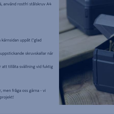
, använd rostfri stålskruv A4
 kärnsidan uppåt ("glad
uppstickande skruvskallar när
tt tillåta svällning vid fuktig
r, men fråga oss gärna - vi
gprojekt!