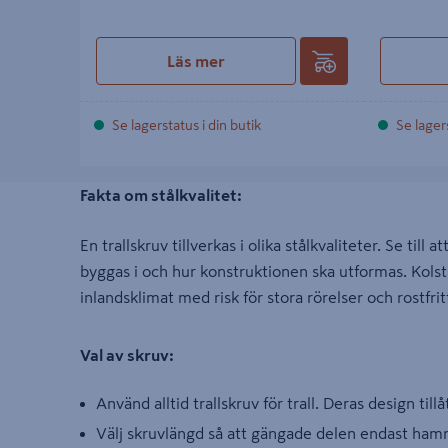
Läs mer
Se lagerstatus i din butik
Se lagers
Fakta om stålkvalitet:
En trallskruv tillverkas i olika stålkvaliteter. Se till 
byggas i och hur konstruktionen ska utformas. Kolstål
inlandsklimat med risk för stora rörelser och rostfri
Val av skruv:
Använd alltid trallskruv för trall. Deras design tillå
Välj skruvlängd så att gängade delen endast hamn