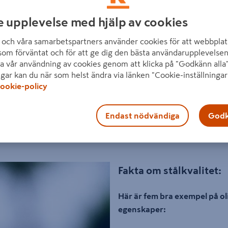
e upplevelse med hjälp av cookies
och våra samarbetspartners använder cookies för att webbplat
som förväntat och för att ge dig den bästa användarupplevelsen
a vår användning av cookies genom att klicka på "Godkänn alla"
ngar kan du när som helst ändra via länken "Cookie-inställningar
ookie-policy
ekt för många av våra proffskunder, därför tänk
Endast nödvändiga
Godk
sk Byggskruv, en av våra många proffsleverantör
Fakta om stålkvalitet:
Här är fem bra exempel på ol
egenskaper: