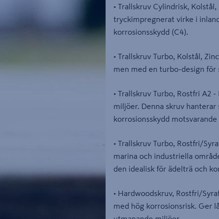
• Trallskruv Cylindrisk, Kolstål
tryckimpregnerat virke i inla
korrosionsskydd (C4).
• Trallskruv Turbo, Kolstål, Zi
men med en turbo-design för 
• Trallskruv Turbo, Rostfri A2
miljöer. Denna skruv hanterar 
korrosionsskydd motsvarande
• Trallskruv Turbo, Rostfri/Syr
marina och industriella områden
den idealisk för ädelträ och k
• Hardwoodskruv, Rostfri/Syraf
med hög korrosionsrisk. Ger lån
utmanande miljöer.