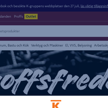
ok och besökte K-gruppens webbplatser den 27 juli,
läs viktig tilläggsi
udanden
Proffs
Outlet
rum, Bastu och Kök
Verktyg och Maskiner
El, VVS, Belysning
Arbetssk