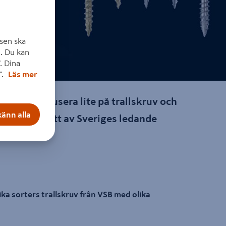
sen ska
. Du kan
. Dina
".
Läs mer
te vi fokusera lite på trallskruv och
änn alla
er, som är ett av Sveriges ledande
ika sorters trallskruv från VSB med olika