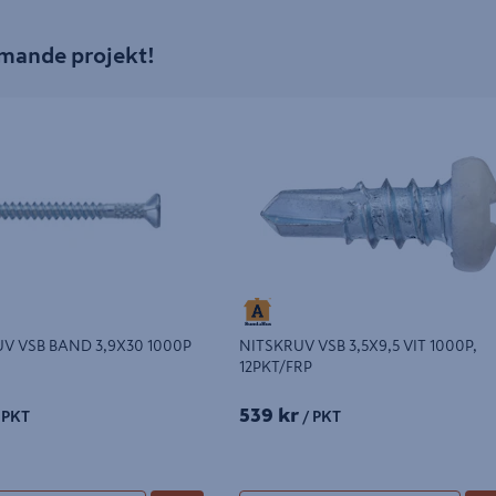
mmande projekt!
VSB BAND 3,9X30 1000P
NITSKRUV VSB 3,5X9,5 VIT 1000P, 12P
V VSB BAND 3,9X30 1000P
NITSKRUV VSB 3,5X9,5 VIT 1000P,
12PKT/FRP
539 kr
 PKT
/ PKT