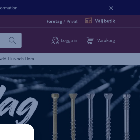
nformation.
Välj butik
Företag
/
Privat
Logga in
Varukorg
ydd
Hus och Hem