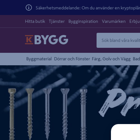
Säkerhetsmeddelande: Om du använder en kryptoplånb
Hitta butik
Tjänster
Bygginspiration
Varumärken
Erbj
Byggmaterial
Dörrar och Fönster
Färg, Golv och Vägg
Bad