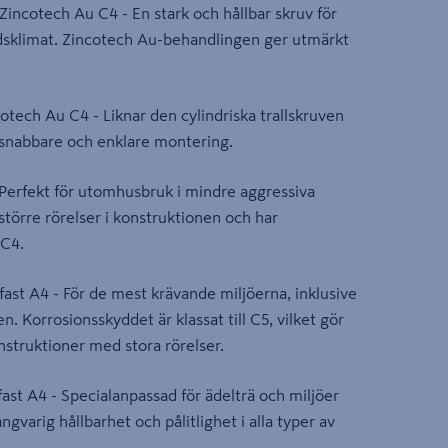
, Zincotech Au C4 - En stark och hållbar skruv för
ndsklimat. Zincotech Au-behandlingen ger utmärkt
ncotech Au C4 - Liknar den cylindriska trallskruven
snabbare och enklare montering.
 - Perfekt för utomhusbruk i mindre aggressiva
större rörelser i konstruktionen och har
 C4.
afast A4 - För de mest krävande miljöerna, inklusive
. Korrosionsskyddet är klassat till C5, vilket gör
onstruktioner med stora rörelser.
ast A4 - Specialanpassad för ädelträ och miljöer
gvarig hållbarhet och pålitlighet i alla typer av