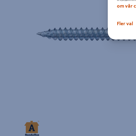
om vår c
Fler val