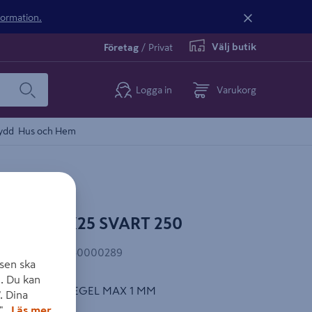
nformation.
Välj butik
Företag
/
Privat
Logga in
Varukorg
ydd
Hus och Hem
VSB 4.2X25 SVART 250
AN-kod
:
7393940000289
sen ska
. Du kan
- OCH STÅLREGEL MAX 1 MM
. Dina
".
Läs mer