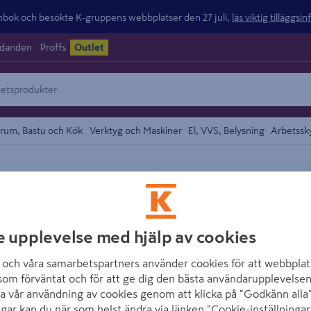
ok och besökte K-gruppens webbplatser den 27 juli,
läs viktig tilläggsi
udanden
Proffs
Outlet
rum, Bastu och Kök
Verktyg och Maskiner
El, VVS, Belysning
Arbetssk
området
VSB
MONTAGESKRUV 
e upplevelse med hjälp av cookies
Artikelnummer
:
725445
E
och våra samarbetspartners använder cookies för att webbplat
som förväntat och för att ge dig den bästa användarupplevelsen
MONTAGESKRUV FÖR TRÄ
a vår användning av cookies genom att klicka på "Godkänn alla"
ngar kan du när som helst ändra via länken "Cookie-inställningar