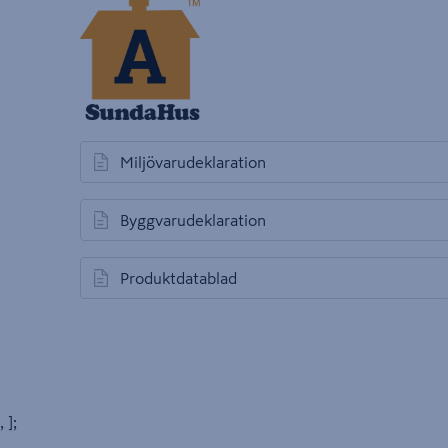
Miljövarudeklaration
öppnas i en ny flik
Byggvarudeklaration
öppnas i en ny flik
Produktdatablad
öppnas i en ny flik
, ];