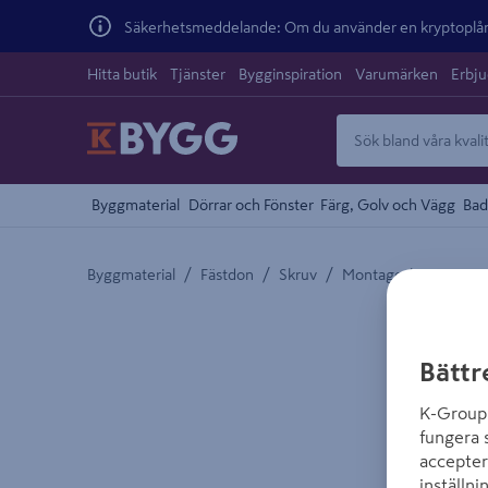
Säkerhetsmeddelande: Om du använder en kryptoplånb
Hitta butik
Tjänster
Bygginspiration
Varumärken
Erbj
Byggmaterial
Dörrar och Fönster
Färg, Golv och Vägg
Bad
/
/
/
Byggmaterial
Fästdon
Skruv
Montageskruv
Detaljerad beskrivning finns i produktbeskrivnings
Bättr
K-Group 
fungera 
accepter
inställni