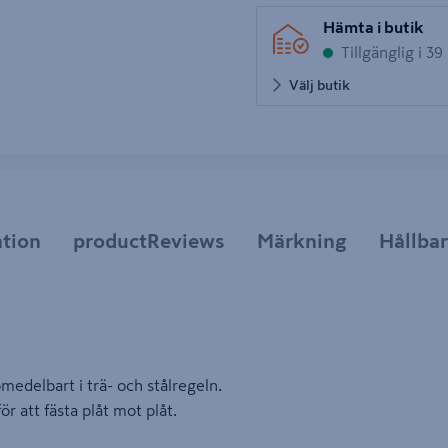
Hämta i butik
Tillgänglig i 39
Välj butik
tion
productReviews
Märkning
Hållba
edelbart i trä- och stålregeln.
r att fästa plåt mot plåt.