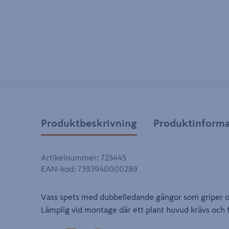
Produktbeskrivning
Produktinforma
Artikelnummer
:
725445
EAN-kod
:
7393940000289
Vass spets med dubbelledande gängor som griper om
Lämplig vid montage där ett plant huvud krävs och fö