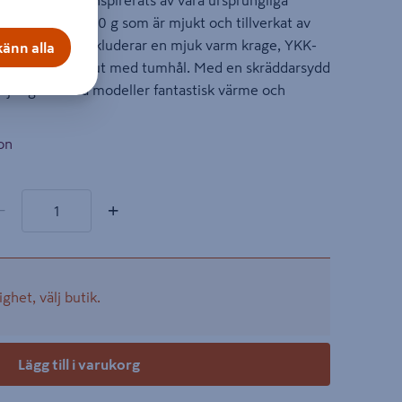
iberpälsen har inspirerats av våra ursprungliga
t material på 410 g som är mjukt och tillverkat av
. Detaljerna inkluderar en mjuk varm krage, YKK-
änn alla
 elastiska ärmslut med tumhål. Med en skräddarsydd
aljer ger dessa modeller fantastisk värme och
on
rodukter
al
−
+
ighet, välj butik.
Lägg till i varukorg