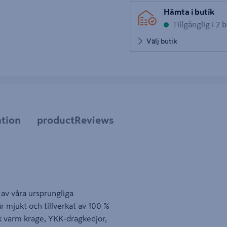
Hämta i butik
Tillgänglig i 2 
Välj butik
tion
productReviews
s av våra ursprungliga
r mjukt och tillverkat av 100 %
k varm krage, YKK-dragkedjor,