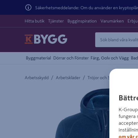
Säkerhetsmeddelande: Om du använder en kryptoplånb
Hitta butik
Tjänster
Bygginspiration
Varumärken
Erbj
Byggmaterial
Dörrar och Fönster
Färg, Golv och Vägg
Bad
/
/
/
Arbetsskydd
Arbetskläder
Tröjor och Skjortor
Tröj
Detaljerad beskrivning finns i produktbeskrivnings
Bättr
K-Group 
fungera 
accepter
inställni
om vår c