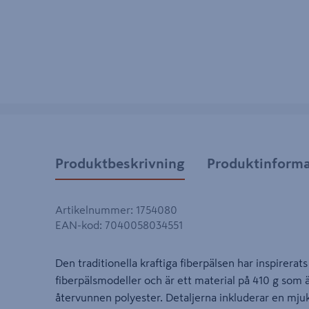
Produktbeskrivning
Produktinforma
Artikelnummer
:
1754080
EAN-kod
:
7040058034551
Den traditionella kraftiga fiberpälsen har inspirerat
fiberpälsmodeller och är ett material på 410 g som ä
återvunnen polyester. Detaljerna inkluderar en mju