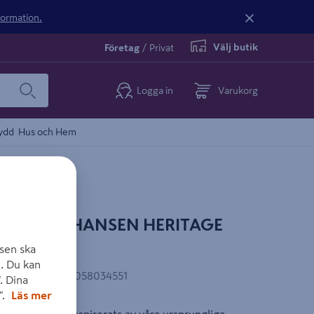
nformation.
Välj butik
Företag
/
Privat
Logga in
Varukorg
ydd
Hus och Hem
IE HELLY HANSEN HERITAGE
sen ska
. Du kan
EAN-kod
:
7040058034551
. Dina
".
Läs mer