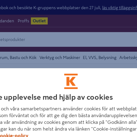
ok och besökte K-gruppens webbplatser den 27 juli,
läs viktig tilläggsi
udanden
Proffs
Outlet
rum, Bastu och Kök
Verktyg och Maskiner
El, VVS, Belysning
Arbetssk
or
området
HELLY HANSEN
e upplevelse med hjälp av cookies
FIBERPÄLSHOOD
MARIN, 2XL
och våra samarbetspartners använder cookies för att webbplat
som förväntat och för att ge dig den bästa användarupplevelsen
Artikelnummer
:
1754080
a vår användning av cookies genom att klicka på "Godkänn alla"
ngar kan du när som helst ändra via länken "Cookie-inställningar
ookie-policy