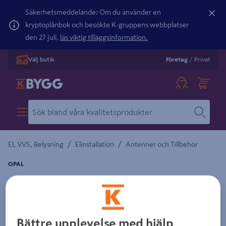
Säkerhetsmeddelande: Om du använder en
kryptoplånbok och besökte K-gruppens webbplatser
den 27 juli,
läs viktig tilläggsinformation.
Välj butik
Företag
/
Privat
/
/
El, VVS, Belysning
Elinstallation
Antenner och Tillbehör
OPAL
ANTENNUTTAG OPAL TV/ RADIO INFÄLLT
Detaljerad beskrivning finns i produktbeskrivningsområdet
Bättre upplevelse med hjälp