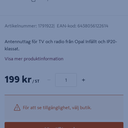
Artikelnummer
:
1791922
EAN-kod
:
6438056122614
Antennuttag för TV och radio från Opal Infällt och IP20-
klassat.
Visa mer produktinformation
1 produkter
Antal
199 kr
−
+
/ ST
För att se tillgänglighet, välj butik.