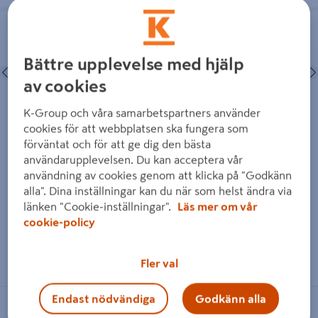
WC-BESLAG HABO ALICANTE VIT
WC-BESLAG A262 MATT KROM
18370
Bättre upplevelse med hjälp
Föregående
Nästa
Föregående
av cookies
K-Group och våra samarbetspartners använder
cookies för att webbplatsen ska fungera som
WC-BESLAG HABO
WC-BESLAG A262 MATT
förväntat och för att ge dig den bästa
ALICANTE VIT
KROM 18370
användarupplevelsen. Du kan acceptera vår
användning av cookies genom att klicka på "Godkänn
alla". Dina inställningar kan du när som helst ändra via
165 kr
279 kr
/ SB
/ ST
länken "Cookie-inställningar".
Läs mer om vår
cookie-policy
Läs mer
Läs mer
Fler val
Endast nödvändiga
Godkänn alla
Se lagerstatus i din butik
Se lagerstatus i din butik