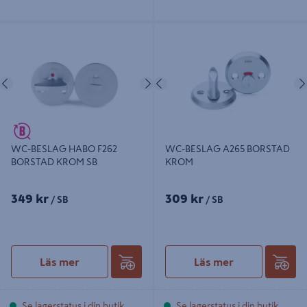
WC-BESLAG HABO F262 BORSTAD
WC-BESLAG A265 BORSTAD
KROM SB
KROM
Föregående
Nästa
Föregående
WC-BESLAG HABO F262
WC-BESLAG A265 BORSTAD
BORSTAD KROM SB
KROM
349 kr
309 kr
/ SB
/ SB
Läs mer
Läs mer
Se lagerstatus i din butik
Se lagerstatus i din butik