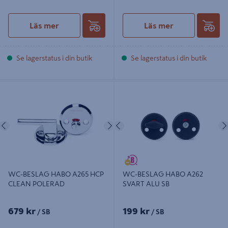
Läs mer
Läs mer
Se lagerstatus i din butik
Se lagerstatus i din butik
WC-BESLAG HABO A265 HCP
WC-BESLAG HABO A262 SVART
CLEAN POLERAD
ALU SB
Föregående
Nästa
Föregående
WC-BESLAG HABO A265 HCP
WC-BESLAG HABO A262
CLEAN POLERAD
SVART ALU SB
679 kr
199 kr
/ SB
/ SB