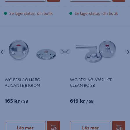
Se lagerstatus i din butik
Se lagerstatus i din butik
WC-BESLAG HABO ALICANTE B
WC-BESLAG A262 HCP CLEAN BO
KROM
SB
Föregående
Nästa
Föregående
WC-BESLAG HABO
WC-BESLAG A262 HCP
ALICANTE B KROM
CLEAN BO SB
165 kr
619 kr
/ SB
/ SB
Läs mer
Läs mer