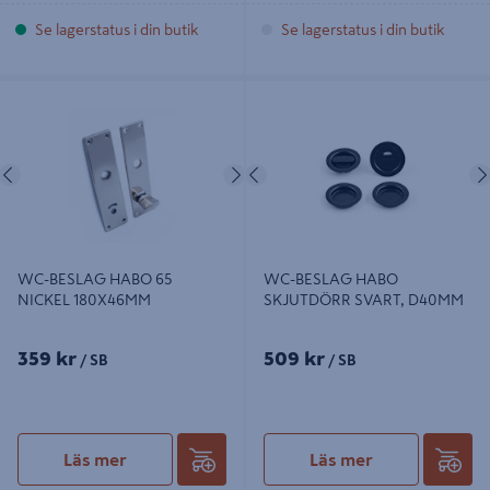
Se lagerstatus i din butik
Se lagerstatus i din butik
WC-BESLAG HABO 65 NICKEL
WC-BESLAG HABO SKJUTDÖRR
180X46MM
SVART, D40MM
Föregående
Nästa
Föregående
WC-BESLAG HABO 65
WC-BESLAG HABO
NICKEL 180X46MM
SKJUTDÖRR SVART, D40MM
359 kr
509 kr
/ SB
/ SB
Läs mer
Läs mer