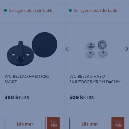
Se lagerstatus i din butik
Se lagerstatus i din butik
WC-BESLAG HABO F265 SVART
WC-BESLAG HABO SKJUTDÖRR
KROM D40MM
Föregående
WC-BESLAG HABO F265
WC-BESLAG HABO
SVART
SKJUTDÖRR KROM D40MM
360 kr
509 kr
/ SB
/ SB
Läs mer
Läs mer