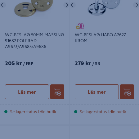
Föregående
Nästa
Föregående
WC-BESLAG 50MM MÄSSING
WC-BESLAG HABO A262Z
91682 POLERAD
KROM
A9673/A9683/A9686
205 kr
279 kr
/ FRP
/ SB
Läs mer
Läs mer
Se lagerstatus i din butik
Se lagerstatus i din butik
WC-BESLAG HABO 52MM ROSTF
WC-BESLAG 52MM ROSTFRI A262-
A262-2020, ROSTFRI
1 LÅSHUS 6414/62014/6565