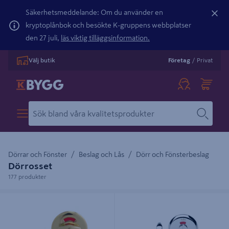
Säkerhetsmeddelande: Om du använder en
kryptoplånbok och besökte K-gruppens webbplatser
den 27 juli,
läs viktig tilläggsinformation.
Välj butik
Företag
/
Privat
Dörrar och Fönster
Beslag och Lås
Dörr och Fönsterbeslag
Dörrosset
177 produkter
WC-BESLAG 50MM MÄSSING
WC-BESLAG HABO A262Z KROM
91682 POLERAD
A9673/A9683/A9686