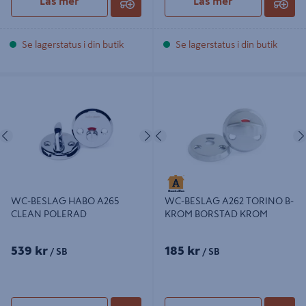
Läs mer
Läs mer
Se lagerstatus i din butik
Se lagerstatus i din butik
WC-BESLAG HABO A265 CLEAN
WC-BESLAG A262 TORINO B-
POLERAD
KROM BORSTAD KROM
Föregående
Nästa
Föregående
WC-BESLAG HABO A265
WC-BESLAG A262 TORINO B-
CLEAN POLERAD
KROM BORSTAD KROM
539 kr
185 kr
/ SB
/ SB