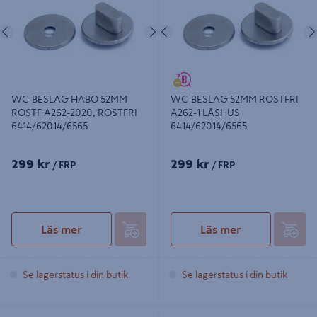
6414/62014/6565
Föregående
Nästa
Föregående
WC-BESLAG HABO 52MM
WC-BESLAG 52MM ROSTFRI
ROSTF A262-2020, ROSTFRI
A262-1 LÅSHUS
6414/62014/6565
6414/62014/6565
299 kr
299 kr
/ FRP
/ FRP
Läs mer
Läs mer
Se lagerstatus i din butik
Se lagerstatus i din butik
WC-BESLAG HABO 50MM
WC-BESLAG A262 BORSTAD