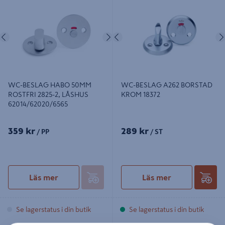
ROSTFRI 2825-2, LÅSHUS
KROM 18372
62014/62020/6565
Föregående
Nästa
Föregående
WC-BESLAG HABO 50MM
WC-BESLAG A262 BORSTAD
ROSTFRI 2825-2, LÅSHUS
KROM 18372
62014/62020/6565
359 kr
289 kr
/ PP
/ ST
Läs mer
Läs mer
Se lagerstatus i din butik
Se lagerstatus i din butik