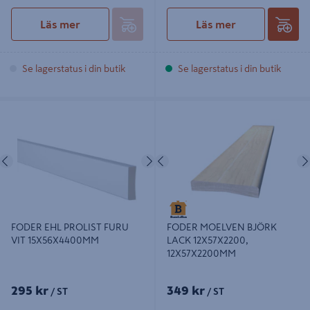
Läs mer
Läs mer
Se lagerstatus i din butik
Se lagerstatus i din butik
FODER EHL PROLIST FURU VIT
FODER MOELVEN BJÖRK LACK
15X56X4400MM
12X57X2200, 12X57X2200MM
Föregående
Nästa
Föregående
FODER EHL PROLIST FURU
FODER MOELVEN BJÖRK
VIT 15X56X4400MM
LACK 12X57X2200,
12X57X2200MM
295 kr
349 kr
/ ST
/ ST