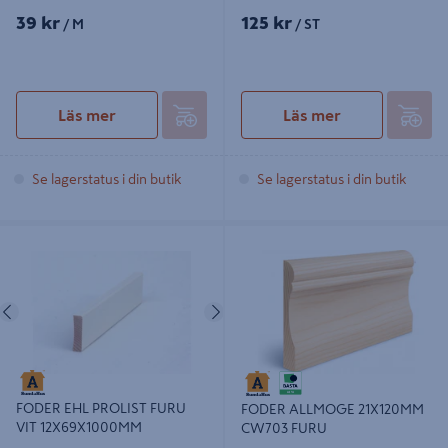
39 kr
125 kr
/ M
/ ST
Läs mer
Läs mer
Se lagerstatus i din butik
Se lagerstatus i din butik
FODER EHL PROLIST FURU VIT
FODER ALLMOGE 21X120MM
12X69X1000MM
CW703 FURU
Föregående
Nästa
FODER EHL PROLIST FURU
FODER ALLMOGE 21X120MM
VIT 12X69X1000MM
CW703 FURU