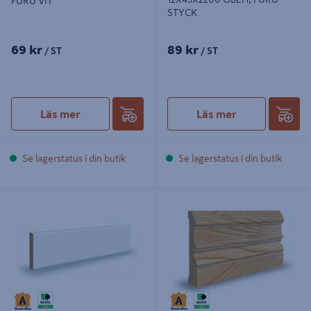
FURU VIT
STYCK
69 kr
89 kr
/ ST
/ ST
Läs mer
Läs mer
Se lagerstatus i din butik
Se lagerstatus i din butik
FODER SLÄT 12X95X3600MM
FODER ALLMOGE 21X115MM
FURU VIT
CW724 FURU