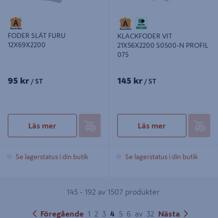
FODER SLÄT FURU
KLACKFODER VIT
12X69X2200
21X56X2200 S0500-N PROFIL
075
95 kr
145 kr
/ ST
/ ST
Läs mer
Läs mer
Se lagerstatus i din butik
Se lagerstatus i din butik
145 - 192 av 1507 produkter
Föregående
1
2
3
4
5
6
av
32
Nästa