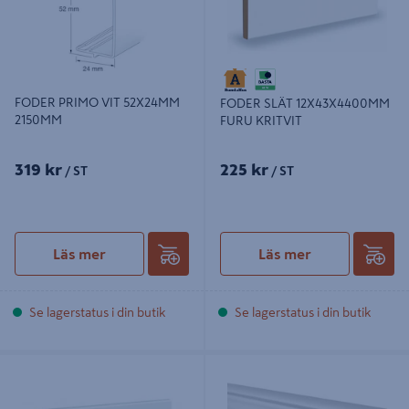
FODER PRIMO VIT 52X24MM
FODER SLÄT 12X43X4400MM
2150MM
FURU KRITVIT
319 kr
225 kr
/ ST
/ ST
Läs mer
Läs mer
Se lagerstatus i din butik
Se lagerstatus i din butik
FODER SLÄT 15X69X2200MM
FODER ALLMOGE 15X95X3600MM
FURU VIT
CW702 FURU VIT