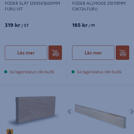
FODER SLÄT 12X95X3600MM
FODER ALLMOGE 21X115MM
FURU VIT
CW724 FURU
319 kr
165 kr
/ ST
/ M
Läs mer
Läs mer
Se lagerstatus i din butik
Se lagerstatus i din butik
FODER SLÄT 12X56X2200MM EK
FODER EHL PROLIST 12X43 OBEH,
LACKAD
FURU/M
Föregående