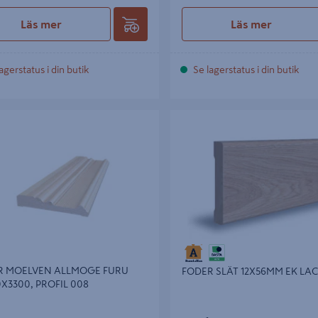
Läs mer
Läs mer
agerstatus i din butik
Se lagerstatus i din butik
MOELVEN ALLMOGE FURU
FODER SLÄT 12X56MM EK LACK
3300, PROFIL 008
R MOELVEN ALLMOGE FURU
FODER SLÄT 12X56MM EK LA
0X3300, PROFIL 008