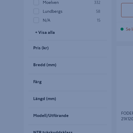
Moelven
332
Lundbergs
58
N/a
15
Se l
+ Visa alla
Pris (kr)
FODER 
21X120X
Bredd (mm)
Färg
Längd (mm)
FODE
Modell/Utförande
21X12
NTR träskyddsklass