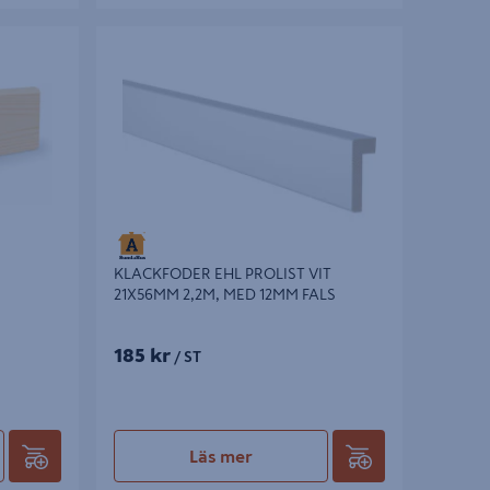
KLACKFODER EHL PROLIST VIT 21X56MM
2,2M, MED 12MM FALS
KLACKFODER EHL PROLIST VIT
21X56MM 2,2M, MED 12MM FALS
185 kr
/ ST
Läs mer