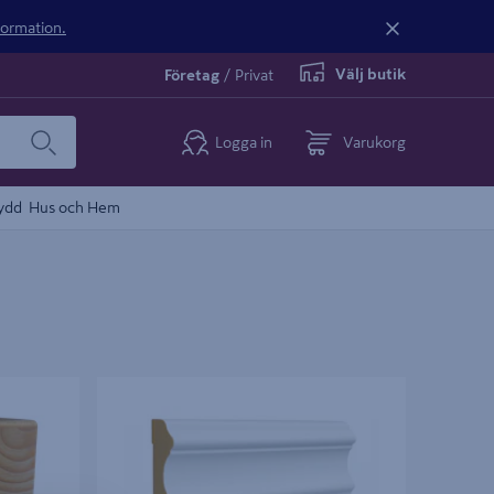
nformation.
Välj butik
Företag
/
Privat
Logga in
Varukorg
ydd
Hus och Hem
ALS 12MM
FODER ALLMOGE 21X95X4400MM CW706
FURU VIT