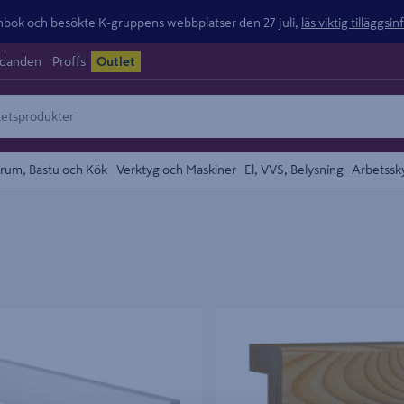
ok och besökte K-gruppens webbplatser den 27 juli,
läs viktig tilläggsi
udanden
Proffs
Outlet
rum, Bastu och Kök
Verktyg och Maskiner
El, VVS, Belysning
Arbetssk
COMBIWOOD 12X56X3000MM S
KLACKFODER 21X56X2200MM F
T, FURU KRITVIT
FURU