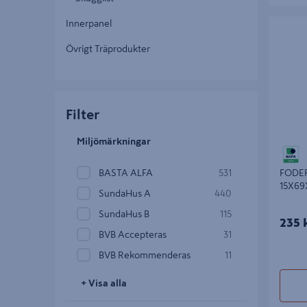
FODER M
Innerpanel
KLARA 0
Övrigt Träprodukter
Filter
Miljömärkningar
FODER
BASTA ALFA
531
15X69
SundaHus A
440
SundaHus B
115
235 
BVB Accepteras
31
BVB Rekommenderas
11
+ Visa alla