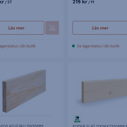
kr
219 kr
/ ST
/ M
Läs mer
Läs mer
agerstatus i din butik
Se lagerstatus i din butik
VLAD FURU 15X95MM
FODER SLÄT 12X56X2200MM FU
HYVLAD FURU 15X95MM
FODER SLÄT 12X56X2200MM 