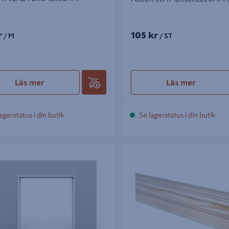
r
105 kr
/ M
/ ST
Läs mer
Läs mer
agerstatus i din butik
Se lagerstatus i din butik
ICAGO VIT S0502Y GLANS 35
ALLMOGEFODER EHL PROLIST 
291 FURU OBH