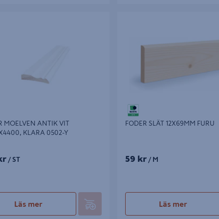
OELVEN ANTIK VIT 15X69X4400,
FODER SLÄT 12X69MM FURU
502-Y
 MOELVEN ANTIK VIT
FODER SLÄT 12X69MM FURU
X4400, KLARA 0502-Y
kr
59 kr
/ ST
/ M
Läs mer
Läs mer