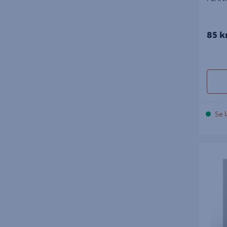
85 k
Se l
VALV CH