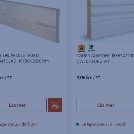
 EHL PROLIST FURU
FODER ALLMOGE 15X69X22
ANDLAD, 15X56X2200MM
CW704 FURU VIT
kr
179 kr
/ ST
/ ST
Läs mer
Läs mer
agerstatus i din butik
Se lagerstatus i din butik