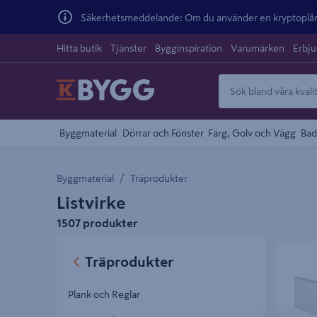
Säkerhetsmeddelande: Om du använder en kryptoplånb
Hitta butik
Tjänster
Bygginspiration
Varumärken
Erbj
Byggmaterial
Dörrar och Fönster
Färg, Golv och Vägg
Bad
Byggmaterial
Träprodukter
Listvirke
1507 produkter
FODER 
Träprodukter
500-N VI
Plank och Reglar