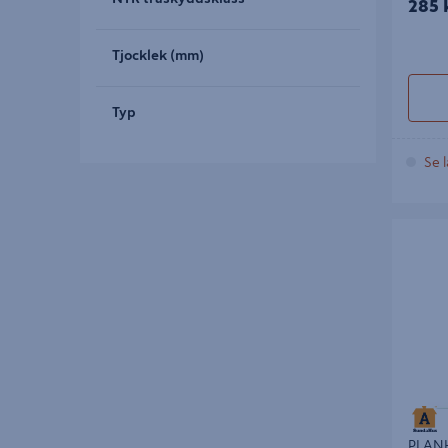
285 
Tjocklek (mm)
Typ
Se l
PLANHY
PLAN