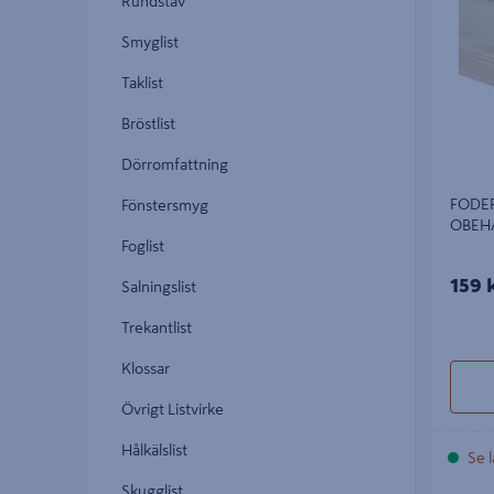
Rundstav
Smyglist
Taklist
Bröstlist
Dörromfattning
FODER
Fönstersmyg
OBEH
Foglist
159 
Salningslist
Trekantlist
Klossar
Övrigt Listvirke
Hålkälslist
Se l
Skugglist