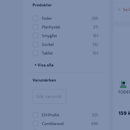
Produkter
Se l
Foder
259
Planhyvlat
211
FODER S
Smyglist
161
Sockel
132
Taklist
101
+ Visa alla
Varumärken
FODER
159 
Ehl Prolist
525
Combiwood
496