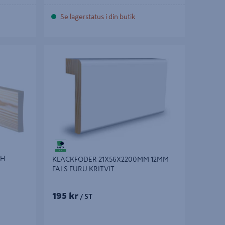
Se lagerstatus i din butik
KLACKFODER 21X56X2200MM 12MM FALS
FURU KRITVIT
BH
KLACKFODER 21X56X2200MM 12MM
FALS FURU KRITVIT
195 kr
/ ST