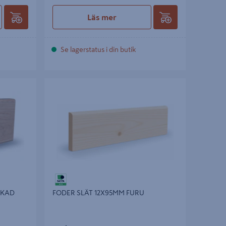
Läs mer
Se lagerstatus i din butik
AD
FODER SLÄT 12X95MM FURU
CKAD
FODER SLÄT 12X95MM FURU