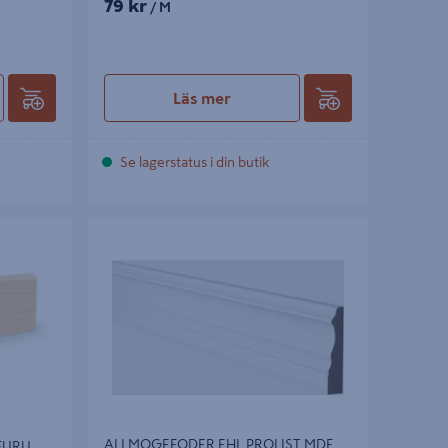
79 kr
/ M
Läs mer
Se lagerstatus i din butik
RU
ALLMOGEFODER EHL PROLIST MDF VIT,
18X120X2440MM
ALLMOGEFODER EHL PROLIST MDF
FURU