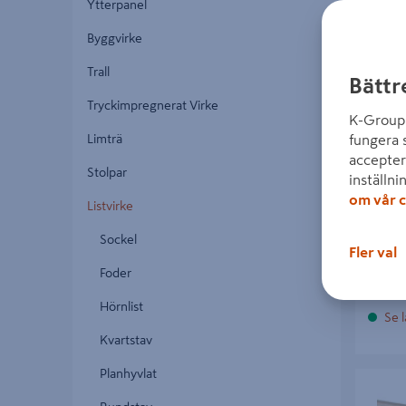
Ytterpanel
Byggvirke
Trall
Bättr
Tryckimpregnerat Virke
FODE
K-Group 
S 500
Limträ
fungera 
accepter
Stolpar
149 
inställni
om vår c
Listvirke
Sockel
Fler val
Foder
Hörnlist
Se l
Kvartstav
Planhyvlat
FODER E
15X56X