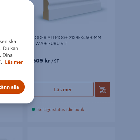
FODER ALLMOGE 21X95X4400MM
 FALS
sen ska
CW706 FURU VIT
. Du kan
. Dina
609 kr
/ ST
".
Läs mer
änn alla
Läs mer
Se lagerstatus i din butik
MM CW704
FODER MOELVEN SLÄT FURU 12X56