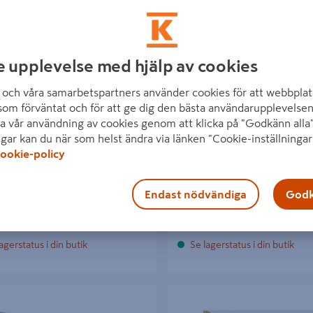
e upplevelse med hjälp av cookies
R COMBIWOOD 12X56X3000MM
KLACKFODER 21X56X2200MM
och våra samarbetspartners använder cookies för att webbplat
-N VIT, FURU KRITVIT
12MM FURU
som förväntat och för att ge dig den bästa användarupplevelsen
a vår användning av cookies genom att klicka på "Godkänn alla"
kr
225 kr
/ ST
/ ST
ngar kan du när som helst ändra via länken "Cookie-inställningar
ookie-policy
Endast nödvändiga
Godk
Läs mer
Läs mer
agerstatus i din butik
Se lagerstatus i din butik
HL PROLIST FURU OBEHANDLAD,
FODER ALLMOGE 15X69X2200
2200MM
FURU VIT