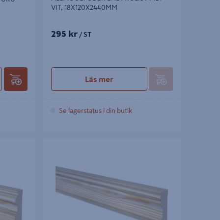
VIT, 18X120X2440MM
295 kr
/ ST
Läs mer
Se lagerstatus i din butik
15X69MM
ALLMOGEFODER EHL PROLIST FURU
15X69MM OBH, OBH290