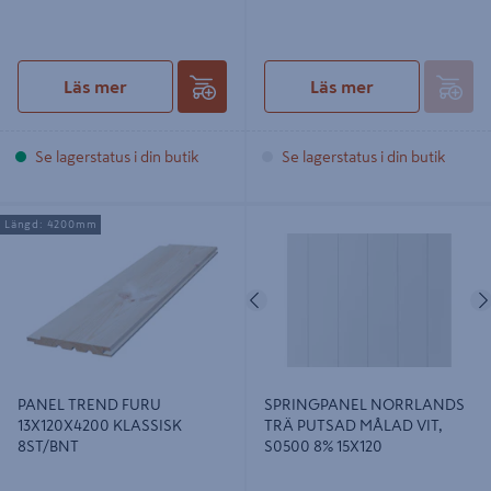
Läs mer
Läs mer
Se lagerstatus i din butik
Se lagerstatus i din butik
PANEL TREND FURU 13X120X4200
SPRINGPANEL NORRLANDS TRÄ
Längd: 4200mm
KLASSISK 8ST/BNT
PUTSAD MÅLAD VIT, S0500 8%
15X120
Föregående
PANEL TREND FURU
SPRINGPANEL NORRLANDS
13X120X4200 KLASSISK
TRÄ PUTSAD MÅLAD VIT,
8ST/BNT
S0500 8% 15X120