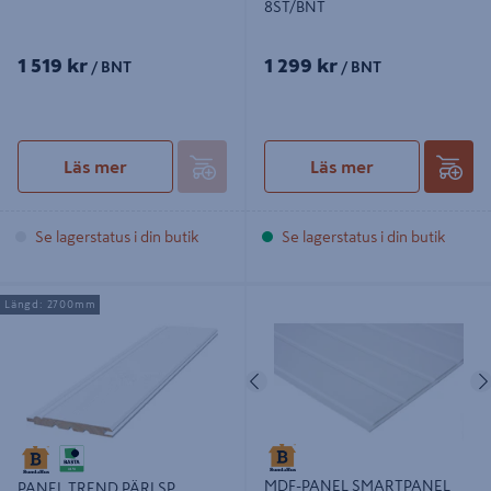
8ST/BNT
1 519 kr
1 299 kr
/ BNT
/ BNT
Läs mer
Läs mer
Se lagerstatus i din butik
Se lagerstatus i din butik
PANEL TREND PÄRLSP
MDF-PANEL SMARTPANEL
Längd: 2700mm
12X95X2700 VIT S0502-Y
SKYGGE 6X400X2390, VIT NCS
ÄNDSPONT 8ST/BNT
0500,4ST/PKT3,82M2/PKT
Föregående
MDF-PANEL SMARTPANEL
PANEL TREND PÄRLSP