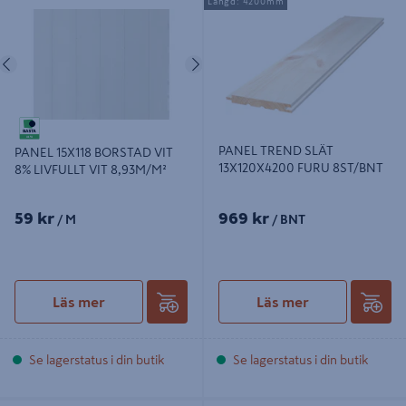
Längd: 4200mm
LIVFULLT VIT 8,93M/M²
FURU 8ST/BNT
Föregående
Nästa
PANEL TREND SLÄT
PANEL 15X118 BORSTAD VIT
13X120X4200 FURU 8ST/BNT
8% LIVFULLT VIT 8,93M/M²
59 kr
969 kr
/ M
/ BNT
Läs mer
Läs mer
Se lagerstatus i din butik
Se lagerstatus i din butik