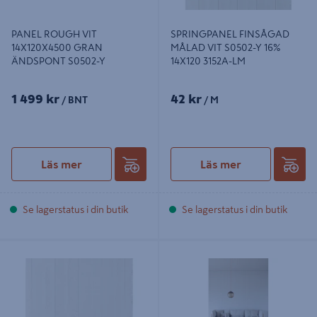
PANEL ROUGH VIT
SPRINGPANEL FINSÅGAD
14X120X4500 GRAN
MÅLAD VIT S0502-Y 16%
ÄNDSPONT S0502-Y
14X120 3152A-LM
1 499 kr
42 kr
/ BNT
/ M
Läs mer
Läs mer
Se lagerstatus i din butik
Se lagerstatus i din butik
PANEL NORRLANDS TRÄ
PANEL SLÄTSPONT BORSTAD
SLÄTSPONT FINSÅGAD MÅLAD,
MÅLAD VIT S0502-Y 8%
VIT S0502-Y 8% 15X143X4800
15X118X4800