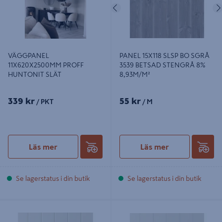
Föregående
VÄGGPANEL
PANEL 15X118 SLSP BO SGRÅ
11X620X2500MM PROFF
3539 BETSAD STENGRÅ 8%
HUNTONIT SLÄT
8,93M/M²
339 kr
55 kr
/ PKT
/ M
Läs mer
Läs mer
Se lagerstatus i din butik
Se lagerstatus i din butik
PANEL 4019 15X120 MÅLAD VIT 8%
PANEL SLÄTSPONT 15X118X4800
KLASSISK STILREN 9,09M/M²
PUTSAD MÅLAD S0502-Y 8%