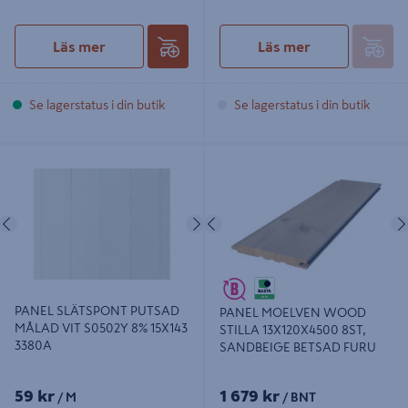
Läs mer
Läs mer
Se lagerstatus i din butik
Se lagerstatus i din butik
PANEL SLÄTSPONT PUTSAD
PANEL MOELVEN WOOD STILLA
MÅLAD VIT S0502Y 8% 15X143
13X120X4500 8ST, SANDBEIGE
3380A
BETSAD FURU
Föregående
Nästa
Föregående
PANEL SLÄTSPONT PUTSAD
PANEL MOELVEN WOOD
MÅLAD VIT S0502Y 8% 15X143
STILLA 13X120X4500 8ST,
3380A
SANDBEIGE BETSAD FURU
59 kr
1 679 kr
/ M
/ BNT