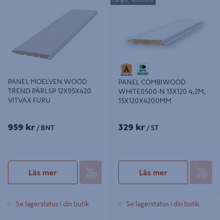
Längd: 4200mm
PÄRLSP 12X95X420 VITVAX FURU
WHITE0500-N 13X120 4,2M,
13X120X4200MM
PANEL MOELVEN WOOD
PANEL COMBIWOOD
TREND PÄRLSP 12X95X420
WHITE0500-N 13X120 4,2M,
VITVAX FURU
13X120X4200MM
959 kr
329 kr
/ BNT
/ ST
Läs mer
Läs mer
Se lagerstatus i din butik
Se lagerstatus i din butik