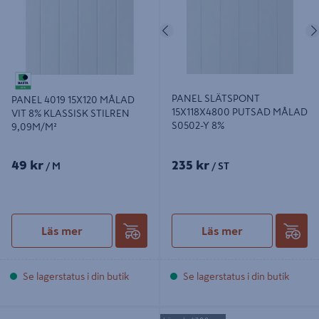
Föregående
PANEL SLÄTSPONT
PANEL 4019 15X120 MÅLAD
15X118X4800 PUTSAD MÅLAD
VIT 8% KLASSISK STILREN
S0502-Y 8%
9,09M/M²
49 kr
235 kr
/ M
/ ST
Läs mer
Läs mer
Se lagerstatus i din butik
Se lagerstatus i din butik
PANEL 15X118 BORSTAD VIT 8%
PANEL TREND SLÄT 13X120X4200