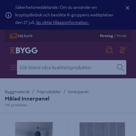
Säkerhetsmeddelande: Om du använder en
kryptoplånbok och besökte K-gruppens webbplatser
den 27 juli,
läs viktig tilläggsinformation.
Välj butik
Företag
/
Privat
Byggmaterial
Träprodukter
Innerpanel
Målad Innerpanel
118 produkter
VÄGGPANEL 11X620X2500MM
PANEL 15X118 SLSP BO SGRÅ 3539
PROFF HUNTONIT SLÄT
BETSAD STENGRÅ 8% 8,93M/M²