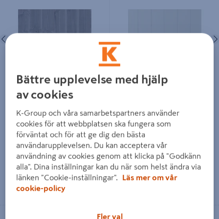
PANEL NORRLANDS TRÄ
PANEL NORRLANDS 15X118 SLÄT
SLÄTSPONT 15X118X4500,
VIT 8% 2580 MODERN VACKER
BORSTAD BETSAD STENGRÅ 8%
8,9M/M²
Föregående
Nästa
Föregående
Bättre upplevelse med hjälp
PANEL NORRLANDS TRÄ
PANEL NORRLANDS 15X118
av cookies
SLÄTSPONT 15X118X4500,
SLÄT VIT 8% 2580 MODERN
BORSTAD BETSAD STENGRÅ
VACKER 8,9M/M²
K-Group och våra samarbetspartners använder
8%
cookies för att webbplatsen ska fungera som
förväntat och för att ge dig den bästa
245 kr
49 kr
/ ST
/ M
användarupplevelsen. Du kan acceptera vår
användning av cookies genom att klicka på "Godkänn
alla". Dina inställningar kan du när som helst ändra via
länken "Cookie-inställningar".
Läs mer om vår
Läs mer
Läs mer
cookie-policy
Fler val
Se lagerstatus i din butik
Se lagerstatus i din butik