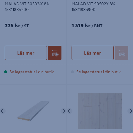
MÅLAD VIT S0502-Y 8%
MÅLAD VIT S0502Y 8%
15X118X4200
15X118X3900
225 kr
1 319 kr
/ ST
/ BNT
Läs mer
Läs mer
Se lagerstatus i din butik
Se lagerstatus i din butik
PANEL MOELVEN WOOD ROUGH
PANEL NORRLANDS TRÄ
VIT 14X145X4200, GRAN
SLÄTSPONT BORSTAD,
ÄNDSPONT S0502-Y
SUPERLASYR VIT 8% 15X118
Föregående
Nästa
Föregående