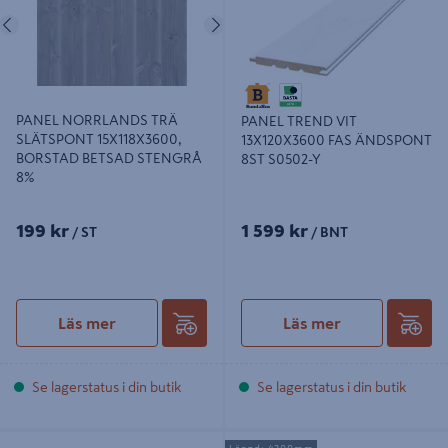
Föregående
Nästa
PANEL NORRLANDS TRÄ
PANEL TREND VIT
SLÄTSPONT 15X118X3600,
13X120X3600 FAS ÄNDSPONT
BORSTAD BETSAD STENGRÅ
8ST S0502-Y
8%
199 kr
1 599 kr
/ ST
/ BNT
Läs mer
Läs mer
Se lagerstatus i din butik
Se lagerstatus i din butik
PANEL MOELVEN WOOD TREND
PANEL COMBIWOOD