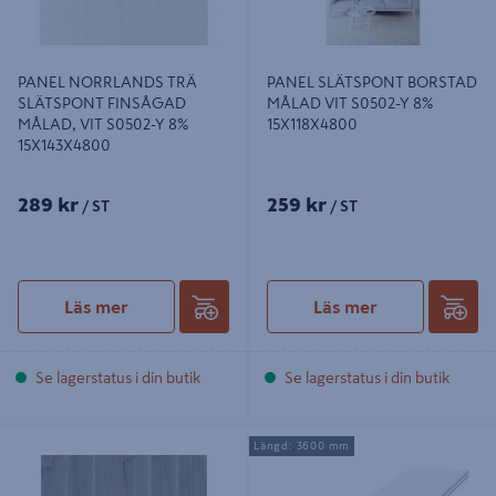
PANEL NORRLANDS TRÄ
PANEL SLÄTSPONT BORSTAD
SLÄTSPONT FINSÅGAD
MÅLAD VIT S0502-Y 8%
MÅLAD, VIT S0502-Y 8%
15X118X4800
15X143X4800
289 kr
259 kr
/ ST
/ ST
Läs mer
Läs mer
Se lagerstatus i din butik
Se lagerstatus i din butik
PANEL NORRLANDS TRÄ
PANEL TREND VIT 13X120X3600
Längd: 3600 mm
SLÄTSPONT 15X118X3600,
FAS ÄNDSPONT 8ST S0502-Y
BORSTAD BETSAD STENGRÅ 8%